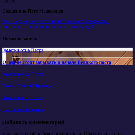
жизни.
Священник Петр Машковцев
Навигация
Рай – это еще не место нашего вечного блаженства
Не ведитесь на поводу у своих злых эмоций
по
записям
Похожая запись
Заметки отца Петра
О чем не стоит забывать в начале Великого поста
Заметки отца Петра
Тайна Святой Троицы
Заметки отца Петра
Пасха новой жизни
Добавить комментарий
Ваш адрес email не будет опубликован.
Обязательные поля