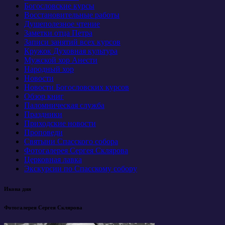
Богословские курсы
Восстановительные работы
Душеполезное чтение
Заметки отца Петра
Записи занятий всех курсов
Кружок Духовная культура
Мужской хор Анести
Народный хор
Новости
Новости Богословских курсов
Обзор книг
Паломническая служба
Праздники
Приходские новости
Проповеди
Святыни Спасского собора
Фотогалерея Сергея Склярова
Церковная лавка
Экскурсии по Спасскому собору
Икона дня
Фотогалерея Сергея Склярова