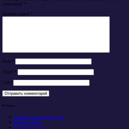
помечены
*
Комментарий
*
Имя
*
Email
*
Сайт
Рубрики
Акафист на каждый день
Беседы о Боге
Библейский час