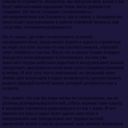
совсем не стремится. Например, мы представляем, какая у нас
будет замечательная идеальная семья, когда думаем о ее
создании. Но после создания, столкнувшись с
несовершенством как ближнего, так и своим, у большинства
происходит разочарование в идеале семейной жизни и, как
следствие, отношения разрушается.
Но те семьи, где тоже столкнувшись со своим
несовершенством, продолжают верить в идеал и стремиться
по мере сил хоть сколько-то ему соответствовать, обретают
опыт семейного счастья. Пусть это в начале только искорки,
ненадолго вспыхивающие в отношениях, но они уже
зажигают сердца небесною радостью и воодушевляют дальше
продолжать двигаться по нелегкому пути совершенствования
в любви. И вот этот, пусть небольшой, но реальный опыт
любви дает верующим в идеал возможность прочувствовать
радость будущей вечной жизни, который раскроется уже в
полноте.
Это значит, что как бы наша жизнь не складывалась, мы не
должны разочаровываться в ней, а быть верным тому идеалу,
к которому стремиться душа каждого из нас с вами. И вот
именно эта вера в идеал будет давать нам силы и
воодушевлять нас преодолевать все трудности этой
временной жизни и нести духовный опыт вечной блаженной