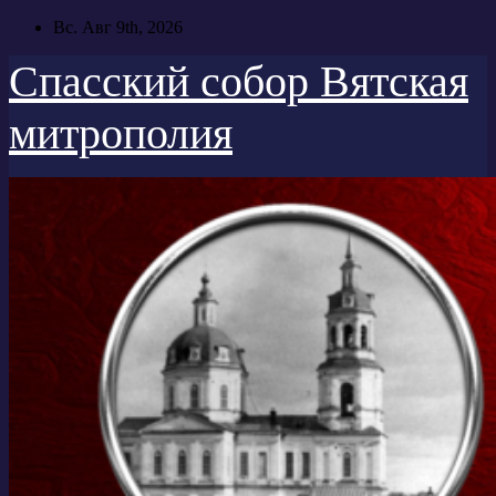
Перейти
Вс. Авг 9th, 2026
к
содержимому
Спасский собор Вятская
митрополия