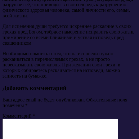
разрушает её, что приводит в свою очередь к разрушению
физического здоровья человека, самой личности его, семьи,
всей жизни.
Для исцеления души требуется искреннее раскаяние в своих
грехах пред Богом, твёрдое намерение исправить свою жизнь,
примирение со всеми ближними и устная исповедь пред
священником.
Необходимо помнить о том, что на исповеди нужно
раскаиваться в перечисляемых грехах, а не просто
пересказывать свою жизнь. При желании свои грехи, в
которых собираетесь раскаиваться на исповеди, можно
записать на бумажке.
Добавить комментарий
Ваш адрес email не будет опубликован.
Обязательные поля
помечены
*
Комментарий
*