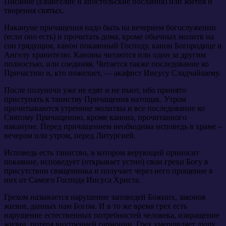
Писание (Евангелие и апостольские послания) или жития и
творения святых.
Накануне причащения надо быть на вечернем богослужении
(если оно есть) и прочитать дома, кроме обычных молитв на
сон грядущим, канон покаянный Господу, канон Богородице и
Ангелу хранителю. Каноны читаются или один за другим
полностью, или соединяя. Читается также последование ко
Причастию и, кто пожелает, — акафист Иисусу Сладчайшему.
После полуночи уже не едят и не пьют, ибо принято
приступать к таинству Причащения натощак. Утром
прочитываются утренние молитвы и все последование ко
Святому Причащению, кроме канона, прочитанного
накануне. Перед причащением необходима исповедь в храме –
вечером или утром, перед Литургией.
Исповедь есть таинство, в котором верующий приносит
покаяние, исповедует (открывает устно) свои грехи Богу в
присутствии священника и получает через него прощение в
них от Самого Господа Иисуса Христа.
Грехом называется нарушение заповедей Божиих, законов
жизни, данных нам Богом. И в то же время грех есть
нарушение естественных потребностей человека, извращение
жизни, потеря внутренней гармонии. Грех умерщвляет душу,