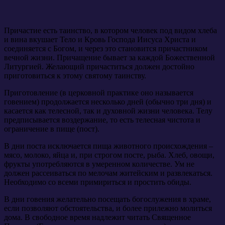
Причастие есть таинство, в котором человек под видом хлеба
и вина вкушает Тело и Кровь Господа Иисуса Христа и
соединяется с Богом, и через это становится причастником
вечной жизни. Причащение бывает за каждой Божественной
Литургией. Желающий причаститься должен достойно
приготовиться к этому святому таинству.
Приготовление (в церковной практике оно называется
говением) продолжается несколько дней (обычно три дня) и
касается как телесной, так и духовной жизни человека. Телу
предписывается воздержание, то есть телесная чистота и
ограничение в пище (пост).
В дни поста исключается пища животного происхождения –
мясо, молоко, яйца и, при строгом посте, рыба. Хлеб, овощи,
фрукты употребляются в умеренном количестве. Ум не
должен рассеиваться по мелочам житейским и развлекаться.
Необходимо со всеми примириться и простить обиды.
В дни говения желательно посещать богослужения в храме,
если позволяют обстоятельства, и более прилежно молиться
дома. В свободное время надлежит читать Священное