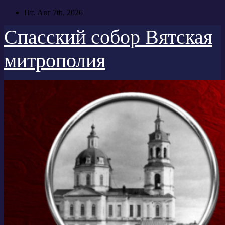
Перейти
Пт. Авг 7th, 2026
к
содержимому
Спасский собор Вятская
митрополия