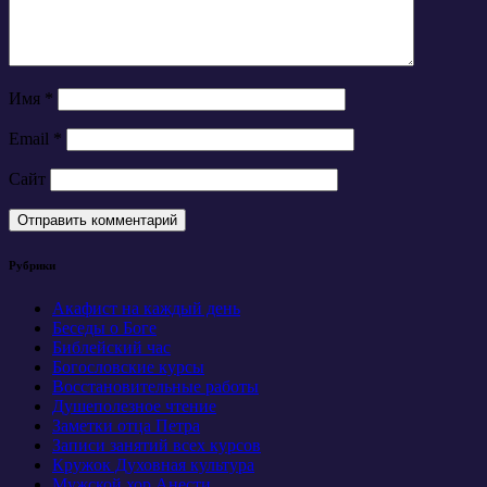
Имя
*
Email
*
Сайт
Рубрики
Акафист на каждый день
Беседы о Боге
Библейский час
Богословские курсы
Восстановительные работы
Душеполезное чтение
Заметки отца Петра
Записи занятий всех курсов
Кружок Духовная культура
Мужской хор Анести