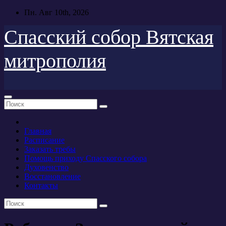
Перейти
Пн. Авг 10th, 2026
к
содержимому
Спасский собор Вятская
митрополия
Главная
Расписание
Заказать требы
Помощь приходу Спасского собора
Духовенство
Восстановление
Контакты