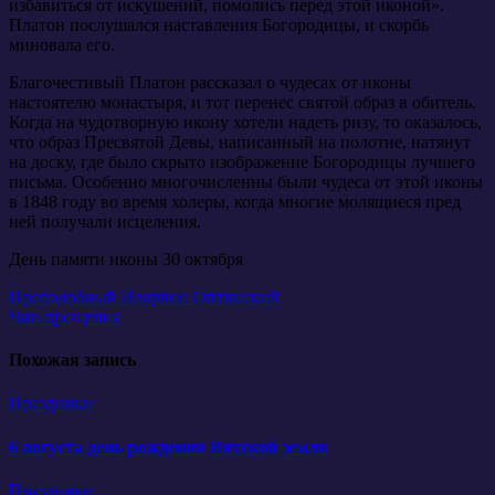
избавиться от искушений, помолись перед этой иконой».
Платон послушался наставления Богородицы, и скорбь
миновала его.
Благочестивый Платон рассказал о чудесах от иконы
настоятелю монастыря, и тот перенес святой образ в обитель.
Когда на чудотворную икону хотели надеть ризу, то оказалось,
что образ Пресвятой Девы, написанный на полотне, натянут
на доску, где было скрыто изображение Богородицы лучшего
письма. Особенно многочисленны были чудеса от этой иконы
в 1848 году во время холеры, когда многие молящиеся пред
ней получали исцеления.
День памяти иконы 30 октября
Навигация
Преподобный Иларион Оптинский
Чин прощения
по
записям
Похожая запись
Праздники
6 августа день рождения Вятской земли
Праздники