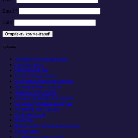
Email
*
Сайт
Рубрики
Акафист на каждый день
Беседы о Боге
Библейский час
Богословские курсы
Восстановительные работы
Душеполезное чтение
Заметки отца Петра
Записи занятий всех курсов
Кружок Духовная культура
Мужской хор Анести
Народный хор
Новости
Новости Богословских курсов
Обзор книг
Паломническая служба