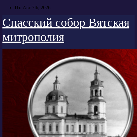
Перейти
Пт. Авг 7th, 2026
к
содержимому
Спасский собор Вятская
митрополия