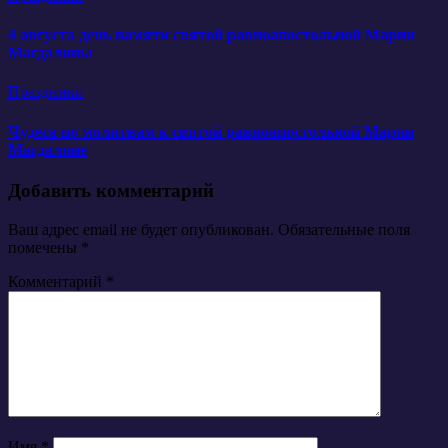
4 августа день памяти святой равноапостольной Марии
Магдалины
Праздники
Чудеса по молитвам к святой равноапостольной Марии
Магдалине
Добавить комментарий
Ваш адрес email не будет опубликован.
Обязательные поля
помечены
*
Комментарий
*
Имя
*