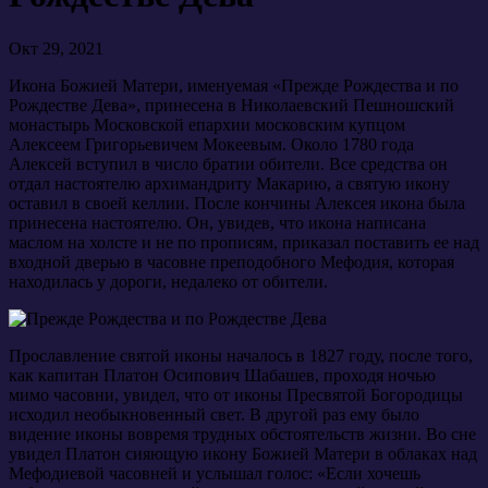
Окт 29, 2021
Икона Божией Матери, именуемая «Прежде Рождества и по
Рождестве Дева», принесена в Николаевский Пешношский
монастырь Московской епархии московским купцом
Алексеем Григорьевичем Мокеевым. Около 1780 года
Алексей вступил в число братии обители. Все средства он
отдал настоятелю архимандриту Макарию, а святую икону
оставил в своей келлии. После кончины Алексея икона была
принесена настоятелю. Он, увидев, что икона написана
маслом на холсте и не по прописям, приказал поставить ее над
входной дверью в часовне преподобного Мефодия, которая
находилась у дороги, недалеко от обители.
Прославление святой иконы началось в 1827 году, после того,
как капитан Платон Осипович Шабашев, проходя ночью
мимо часовни, увидел, что от иконы Пресвятой Богородицы
исходил необыкновенный свет. В другой раз ему было
видение иконы вовремя трудных обстоятельств жизни. Во сне
увидел Платон сияющую икону Божией Матери в облаках над
Мефодиевой часовней и услышал голос: «Если хочешь