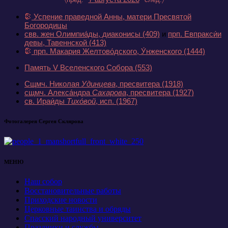
Успение праведной Анны, матери Пресвятой
Богородицы
свв. жен Олимпиа́ды, диаконисы
(409)
и
прп. Евпракси́и
девы, Тавеннской
(413)
прп. Макария Желтово́дского, У́нженского
(1444)
Память V Вселенского Собора
(553)
Сщмч. Николая
Удинцева
, пресвитера
(1918)
сщмч. Алекса́ндра
Сахарова
, пресвитера
(1927)
св. Ираи́ды
Тихо́вой
, исп.
(1967)
Фотогалерея Сергея Склярова
МЕНЮ
Наш собор
Восстановительные работы
Приходские новости
Церковные таинства и обряды
Спасский народный университет
Праздники и службы