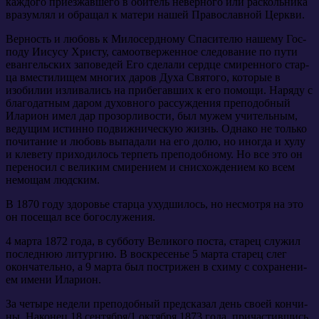
каж­до­го при­ез­жав­ше­го в оби­тель невер­но­го или рас­коль­ни­ка
вра­зум­лял и об­ра­щал к ма­те­ри на­шей Пра­во­слав­ной Церк­ви.
Вер­ность и лю­бовь к Ми­ло­серд­но­му Спа­си­те­лю на­ше­му Гос­
по­ду Иису­су Хри­сту, са­мо­от­вер­жен­ное сле­до­ва­ние по пу­ти
еван­гель­ских за­по­ве­дей Его сде­ла­ли серд­це сми­рен­но­го стар­
ца вме­сти­ли­щем мно­гих да­ров Ду­ха Свя­то­го, ко­то­рые в
изоби­лии из­ли­ва­лись на при­бе­гав­ших к его по­мо­щи. На­ря­ду с
бла­го­дат­ным да­ром ду­хов­но­го рас­суж­де­ния пре­по­доб­ный
Ила­ри­он имел дар про­зор­ли­во­сти, был му­жем учи­тель­ным,
ве­ду­щим ис­тин­но по­движ­ни­че­скую жизнь. Од­на­ко не толь­ко
по­чи­та­ние и лю­бовь вы­па­да­ли на его до­лю, но ино­гда и ху­лу
и кле­ве­ту при­хо­ди­лось тер­петь пре­по­доб­но­му. Но все это он
пе­ре­но­сил с ве­ли­ким сми­ре­ни­ем и снис­хож­де­ни­ем ко всем
немо­щам люд­ским.
В 1870 го­ду здо­ро­вье стар­ца ухуд­ши­лось, но несмот­ря на это
он по­се­щал все бо­го­слу­же­ния.
4 мар­та 1872 го­да, в суб­бо­ту Ве­ли­ко­го по­ста, ста­рец слу­жил
по­след­нюю ли­тур­гию. В вос­кре­се­нье 5 мар­та ста­рец слег
окон­ча­тель­но, а 9 мар­та был по­стри­жен в схи­му с со­хра­не­ни­
ем име­ни Ила­ри­он.
За че­ты­ре неде­ли пре­по­доб­ный пред­ска­зал день сво­ей кон­чи­
ны. На­ко­нец 18 сен­тяб­ря/1 ок­тяб­ря 1873 го­да, при­ча­стив­шись