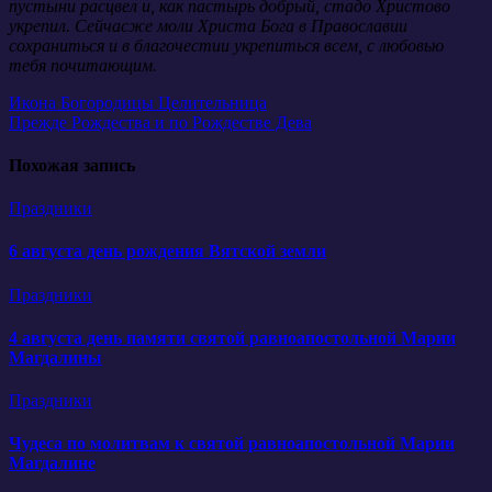
пустыни расцвел и, как пастырь добрый, стадо Христово
укрепил. Сейчасже моли Христа Бога в Православии
сохраниться и в благочестии укрепиться всем, с любовью
тебя почитающим.
Навигация
Икона Богородицы Целительница
Прежде Рождества и по Рождестве Дева
по
записям
Похожая запись
Праздники
6 августа день рождения Вятской земли
Праздники
4 августа день памяти святой равноапостольной Марии
Магдалины
Праздники
Чудеса по молитвам к святой равноапостольной Марии
Магдалине