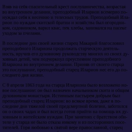
Взяв на се­бя спа­си­тель­ный крест по­слуш­ни­че­ства, воз­рас­тая
во внут­рен­нем де­ла­нии, пре­по­доб­ный Ила­ри­он все­мер­но по­
нуж­дал се­бя к несе­нию и те­лес­ных тру­дов. Пре­по­доб­ный Ила­
ри­он по нуж­дам скит­ской бра­тии и хо­зяй­ства был ого­род­ни­
ком, са­дов­ни­ком, ва­рил квас, пек хле­бы, за­ни­мал­ся на па­се­ке
ухо­дом за пче­ла­ми.
В по­след­ние дни сво­ей жиз­ни ста­рец Ма­ка­рий бла­го­сло­вил
пре­по­доб­но­го Ила­ри­о­на про­дол­жать стар­че­скую де­я­тель­
ность, вру­чив его ду­хов­но­му ру­ко­вод­ству мно­гих из сво­их ду­
хов­ных де­тей, чем под­черк­нул пре­успе­я­ние пре­по­доб­но­го
Ила­ри­о­на во внут­рен­нем де­ла­нии. При­няв от сво­е­го стар­ца
это по­слу­ша­ние, пре­по­доб­ный ста­рец Ила­ри­он нес его до по­
след­не­го дня жиз­ни.
С 8 ап­ре­ля 1863 го­да на стар­ца Ила­ри­о­на бы­ло воз­ло­же­но но­
вое по­слу­ша­ние: он был на­зна­чен на­чаль­ни­ком ски­та и об­щим
ду­хов­ни­ком мо­на­сты­ря. Ис­тин­ным пас­ты­рем доб­рым был
пре­по­доб­ный ста­рец Ила­ри­он: во вся­кое вре­мя, да­же в по­
след­ние дни тя­же­лой сво­ей пред­смерт­ной бо­лез­ни, за­бо­тил­ся
он о сво­их ча­дах и был все­гда го­тов прий­ти на по­мощь их ду­
хов­ным и жи­тей­ским нуж­дам. При за­ня­ти­ях с брат­ством оби­
те­ли у стар­ца не бы­ло от­ка­за ни­ко­му и из по­сто­рон­них по­се­
ти­те­лей. Го­ря лю­бо­вью к свя­той ве­ре пра­во­слав­ной, ста­рец