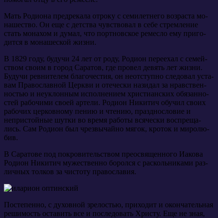
Мать Ро­ди­о­на пред­ре­ка­ла от­ро­ку с се­ми­лет­не­го воз­рас­та мо­
на­ше­ство. Он еще с дет­ства чув­ство­вал в се­бе стрем­ле­ние
стать мо­на­хом и ду­мал, что порт­нов­ское ре­мес­ло ему при­го­
дит­ся в мо­на­ше­ской жиз­ни.
В 1829 го­ду, бу­дучи 24 лет от ро­ду, Ро­ди­он пе­ре­ехал с се­мей­
ством сво­им в го­род Са­ра­тов, где про­вел де­вять лет жиз­ни.
Бу­дучи рев­ни­те­лем бла­го­че­стия, он неот­ступ­но сле­до­вал уста­
вам Пра­во­слав­ной Церк­ви и оте­че­ски на­зи­дал за нрав­ствен­
но­стью и неуклон­ным ис­пол­не­ни­ем хри­сти­ан­ских обя­зан­но­
стей ра­бо­чи­ми сво­ей ар­те­ли. Ро­ди­он Ни­ки­тич обу­чил сво­их
ра­бо­чих цер­ков­но­му пе­нию и чте­нию, празд­но­сло­вие и
непри­стой­ные шут­ки во вре­мя ра­бо­ты вся­че­ски вос­пре­ща­
лись. Сам Ро­ди­он был чрез­вы­чай­но мя­гок, кро­ток и ми­ро­лю­
бив.
В Са­ра­то­ве под по­кро­ви­тель­ством прео­свя­щен­но­го Иа­ко­ва
Ро­ди­он Ни­ки­тич му­же­ствен­но бо­рол­ся с рас­коль­ни­ка­ми раз­
лич­ных тол­ков за чи­сто­ту пра­во­сла­вия.
По­сте­пен­но, с ду­хов­ной зре­ло­стью, при­хо­дит и окон­ча­тель­ная
ре­ши­мость оста­вить все и по­сле­до­вать Хри­сту. Еще не зная,