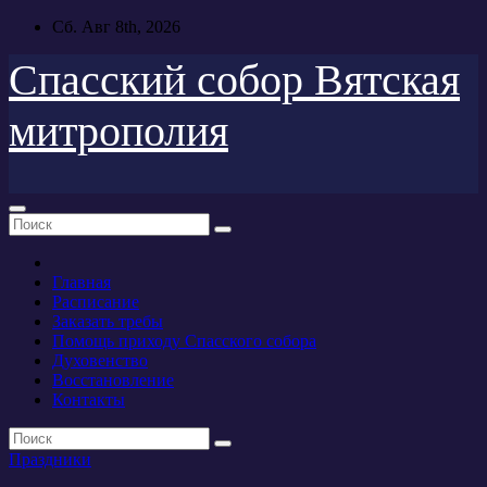
Перейти
Сб. Авг 8th, 2026
к
содержимому
Спасский собор Вятская
митрополия
Главная
Расписание
Заказать требы
Помощь приходу Спасского собора
Духовенство
Восстановление
Контакты
Праздники