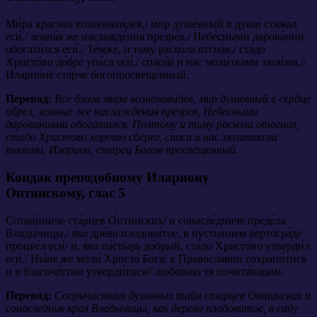
Ми́ра кра́сная возненави́дев,/ мир душе́вный в души́ стяжа́л
еси́,/ земна́я же наслажде́ния презре́в,/ Небе́сными дарова́нии
обогати́лся еси́./ Те́мже, и тьму раско́ла отгна́в,/ ста́до
Христо́во до́бре упа́сл еси́,/ спаса́й и нас моли́твами твои́ми,//
Иларио́не ста́рче богопросвеще́нный.
Перевод:
Все блага мира возненавидев, мир душевный в сердце
обрел, земные же наслаждения презрев, Небесными
дарованиями обогатился. Поэтому и тьму раскола отогнав,
стадо Христово хорошо сберег, спаси и нас молитвами
твоими, Иларион, старец Богом просвещенный.
Кондак преподобному Илариону
Оптинскому,
глас 5
Сотаи́нниче ста́рцев О́птинских/ и сонасле́дниче преде́ла
Влады́чицы,/ я́ко дре́во плодови́тое, в пу́стыннем вертогра́де
процве́л еси́/ и, я́ко па́стырь до́брый, ста́до Христо́во утверди́л
еси́./ Ны́не же моли́ Христа́ Бо́га/ в Правосла́вии сохрани́тися
и в благоче́стии утверди́тися// любо́вию тя почита́ющим.
Перевод:
Сопричастник духовных тайн старцев Оптинских и
сонаследник края Владычицы, как дерево плодовитое, в саду