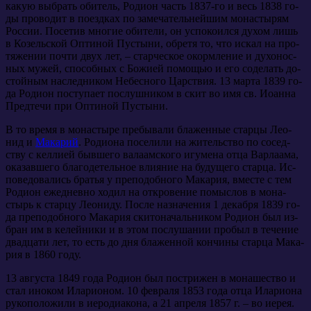
ка­кую вы­брать оби­тель, Ро­ди­он часть 1837-го и весь 1838 го­
ды про­во­дит в по­езд­ках по за­ме­ча­тель­ней­шим мо­на­сты­рям
Рос­сии. По­се­тив мно­гие оби­те­ли, он успо­ко­ил­ся ду­хом лишь
в Ко­зель­ской Оп­ти­ной Пу­сты­ни, об­ре­тя то, что ис­кал на про­
тя­же­нии по­чти двух лет, – стар­че­ское окорм­ле­ние и ду­хо­нос­
ных му­жей, спо­соб­ных с Бо­жи­ей по­мо­щью и его со­де­лать до­
стой­ным на­след­ни­ком Небес­но­го Цар­ствия. 13 мар­та 1839 го­
да Ро­ди­он по­сту­па­ет по­слуш­ни­ком в скит во имя св. Иоан­на
Пред­те­чи при Оп­ти­ной Пустыни.
В то вре­мя в мо­на­сты­ре пре­бы­ва­ли бла­жен­ные стар­цы Лео­
нид и
Ма­ка­рий
. Ро­ди­о­на по­се­ли­ли на жи­тель­ство по со­сед­
ству с кел­ли­ей быв­ше­го ва­ла­ам­ско­го игу­ме­на от­ца Вар­ла­а­ма,
ока­зав­ше­го бла­го­де­тель­ное вли­я­ние на бу­ду­ще­го стар­ца. Ис­
по­ве­до­ва­лись бра­тья у пре­по­доб­но­го Ма­ка­рия, вме­сте с тем
Ро­ди­он еже­днев­но хо­дил на от­кро­ве­ние по­мыс­лов в мо­на­
стырь к стар­цу Лео­ни­ду. По­сле на­зна­че­ния 1 де­каб­ря 1839 го­
да пре­по­доб­но­го Ма­ка­рия ски­то­на­чаль­ни­ком Ро­ди­он был из­
бран им в ке­лей­ни­ки и в этом по­слу­ша­нии про­был в те­че­ние
два­дца­ти лет, то есть до дня бла­жен­ной кон­чи­ны стар­ца Ма­ка­
рия в 1860 го­ду.
13 ав­гу­ста 1849 го­да Ро­ди­он был по­стри­жен в мо­на­ше­ство и
стал ино­ком Ила­ри­о­ном. 10 фев­ра­ля 1853 го­да от­ца Ила­ри­о­на
ру­ко­по­ло­жи­ли в иеро­ди­а­ко­на, а 21 ап­ре­ля 1857 г. – во иерея.