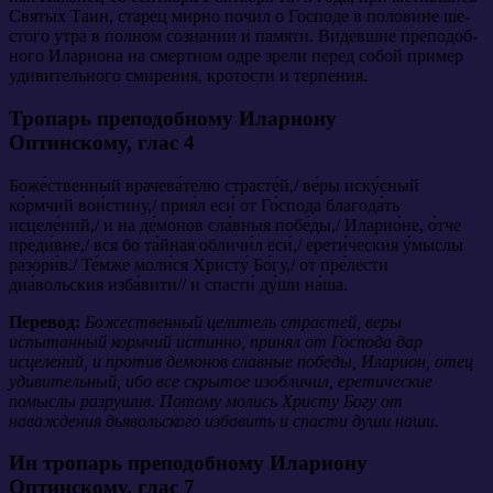
Свя­тых Та­ин, ста­рец мир­но по­чил о Гос­по­де в по­ло­вине ше­
сто­го утра в пол­ном со­зна­нии и па­мя­ти. Ви­дев­шие пре­по­доб­
но­го Ила­ри­о­на на смерт­ном од­ре зре­ли пе­ред со­бой при­мер
уди­ви­тель­но­го сми­ре­ния, кро­то­сти и тер­пе­ния.
Тропарь преподобному Илариону
Оптинскому,
глас 4
Боже́ственный врачева́телю страсте́й,/ ве́ры иску́сный
ко́рмчий вои́стину,/ прия́л еси́ от Го́спода благода́ть
исцеле́ний,/ и на де́монов сла́вныя побе́ды,/ Иларио́не, о́тче
преди́вне,/ вся бо та́йная обличи́л еси́,/ ерети́ческия у́мыслы
разори́в./ Те́мже моли́ся Христу́ Бо́гу,/ от пре́лести
диа́вольския изба́вити// и спасти́ ду́ши на́ша.
Перевод:
Божественный целитель страстей, веры
испытанный кормчий истинно, принял от Господа дар
исцелений, и против демонов славные победы, Иларион, отец
удивительный, ибо все скрытое изобличил, еретические
помыслы разрушив. Потому молись Христу Богу от
наваждения дьявольского избавить и спасти души наши.
Ин тропарь преподобному Илариону
Оптинскому,
глас 7