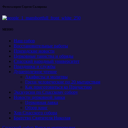
Фотогалерея Сергея Склярова
МЕНЮ
Наш собор
Восстановительные работы
Приходские новости
Церковные таинства и обряды
Спасский народный университет
Праздники и службы
Душеполезное чтение
Акафисты и молитвы
Грехи человеческие по 20 мытарствам
Как приготовиться ко Причастию
Экскурсии по Спасскому собору
Новости церковной лавки
Церковная лавка
Обзор книг
Хор Спасского собора
Братство Святителя Николая
Спасский собор Вятская митрополия