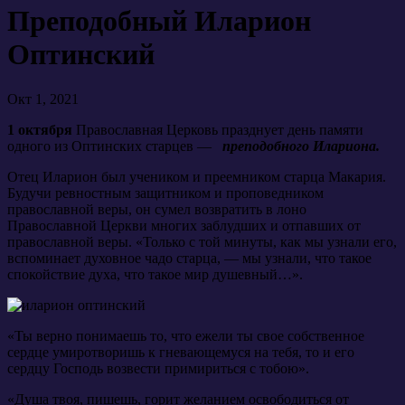
Преподобный Иларион
Оптинский
Окт 1, 2021
1 октября
Православная Церковь празднует день памяти
одного из Оптинских старцев —
преподобного Илариона.
Отец Иларион был учеником и преемником старца Макария.
Будучи ревностным защитником и проповедником
православной веры, он сумел возвратить в лоно
Православной Церкви многих заблудших и отпавших от
православной веры. «Только с той минуты, как мы узнали его,
вспоминает духовное чадо старца, — мы узнали, что такое
спокойствие духа, что такое мир душевный…».
«Ты верно понимаешь то, что ежели ты свое собственное
сердце умиротворишь к гневающемуся на тебя, то и его
сердцу Господь возвести примириться с тобою».
«Душа твоя, пишешь, горит желанием освободиться от