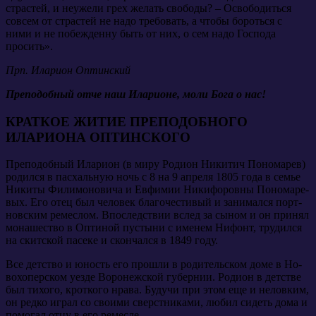
страстей, и неужели грех желать свободы? – Освободиться
совсем от страстей не надо требовать, а чтобы бороться с
ними и не побежденну быть от них, о сем надо Господа
просить».
Прп. Иларион Оптинский
Преподобный отче наш Иларионе, моли Бога о нас!
КРАТКОЕ ЖИТИЕ ПРЕПОДОБНОГО
ИЛАРИОНА ОПТИНСКОГО
Пре­по­доб­ный Ила­ри­он (в ми­ру Ро­ди­он Ни­ки­тич По­но­ма­рев)
ро­дил­ся в пас­халь­ную ночь с 8 на 9 ап­ре­ля 1805 го­да в се­мье
Ни­ки­ты Фили­мо­но­ви­ча и Ев­фи­мии Ни­ки­фо­ров­ны По­но­ма­ре­
вых. Его отец был че­ло­век бла­го­че­сти­вый и за­ни­мал­ся порт­
нов­ским ре­меслом. Впо­след­ствии вслед за сы­ном и он при­нял
мо­на­ше­ство в Оп­ти­ной пу­сты­ни с име­нем Ни­фонт, тру­дил­ся
на скит­ской па­се­ке и скон­чал­ся в 1849 го­ду.
Все дет­ство и юность его про­шли в ро­ди­тель­ском до­ме в Но­
во­хопер­ском уез­де Во­ро­неж­ской гу­бер­нии. Ро­ди­он в дет­стве
был ти­хо­го, крот­ко­го нра­ва. Бу­дучи при этом еще и нелов­ким,
он ред­ко иг­рал со сво­и­ми сверст­ни­ка­ми, лю­бил си­деть до­ма и
по­мо­гал от­цу в его ре­мес­ле.