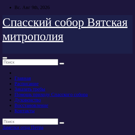
Перейти
Вс. Авг 9th, 2026
к
содержимому
Спасский собор Вятская
митрополия
Главная
Расписание
Заказать требы
Помощь приходу Спасского собора
Духовенство
Восстановление
Контакты
Заметки отца Петра