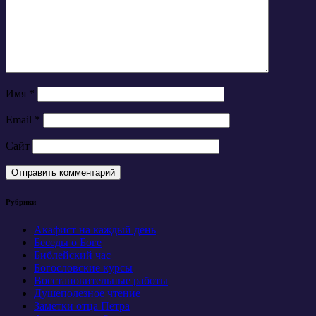
Имя
*
Email
*
Сайт
Рубрики
Акафист на каждый день
Беседы о Боге
Библейский час
Богословские курсы
Восстановительные работы
Душеполезное чтение
Заметки отца Петра