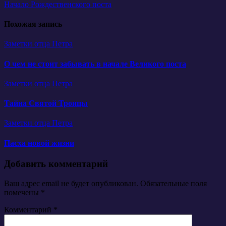
Начало Рождественского поста
по
записям
Похожая запись
Заметки отца Петра
О чем не стоит забывать в начале Великого поста
Заметки отца Петра
Тайна Святой Троицы
Заметки отца Петра
Пасха новой жизни
Добавить комментарий
Ваш адрес email не будет опубликован.
Обязательные поля
помечены
*
Комментарий
*