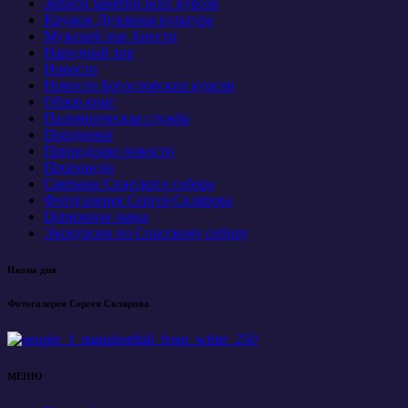
Записи занятий всех курсов
Кружок Духовная культура
Мужской хор Анести
Народный хор
Новости
Новости Богословских курсов
Обзор книг
Паломническая служба
Праздники
Приходские новости
Проповеди
Святыни Спасского собора
Фотогалерея Сергея Склярова
Церковная лавка
Экскурсии по Спасскому собору
Икона дня
Фотогалерея Сергея Склярова
МЕНЮ