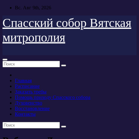
Перейти
Вс. Авг 9th, 2026
к
содержимому
Спасский собор Вятская
митрополия
Главная
Расписание
Заказать требы
Помощь приходу Спасского собора
Духовенство
Восстановление
Контакты