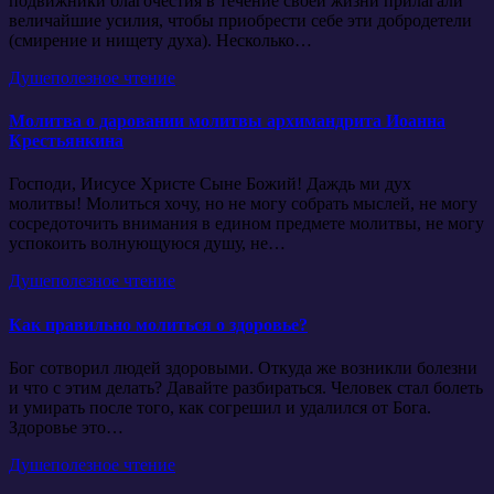
подвижники благочестия в течение своей жизни прилагали
величайшие усилия, чтобы приобрести себе эти добродетели
(смирение и нищету духа). Несколько…
Душеполезное чтение
Молитва о даровании молитвы архимандрита Иоанна
Крестьянкина
Господи, Иисусе Христе Сыне Божий! Даждь ми дух
молитвы! Молиться хочу, но не могу собрать мыслей, не могу
сосредоточить внимания в едином предмете молитвы, не могу
успокоить волнующуюся душу, не…
Душеполезное чтение
Как правильно молиться о здоровье?
Бог сотворил людей здоровыми. Откуда же возникли болезни
и что с этим делать? Давайте разбираться. Человек стал болеть
и умирать после того, как согрешил и удалился от Бога.
Здоровье это…
Душеполезное чтение