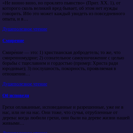
«Не винно вино, но проклято пьянство» (Прит. ХХ. 1), от
которого сколь великий вред бывает, об этом нет нужды
говорить. Ибо это может каждый увидеть из повседневного
опыта, и в…
Душеполезное чтение
Смирение
Смире́ние — это: 1) христианская добродетель; то же, что
смиренномудрие; 2) сознательное самоуничижение с целью
борьбы с тщеславием и гордостью (пример: Христа ради
юродивые); 3) послушность, покорность, проявляемая в
отношении…
Душеполезное чтение
Об исповеди
Грехи оплаканные, исповеданные и разрешенные, уже не в
нас, или не на нас. Они тоже, что сучья, отрубленные от
дерева: когда любили грехи, они были на дереве жизни нашей
живыми…