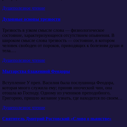
Душеполезное чтение
Духовные основы трезвости
Трезвость в узком смысле слова — физиологическое
состояние, характеризующееся отсутствием опьянения. В
широком смысле слова трезвость — состояние, в котором
человек свободен от пороков, приводящих к болезням души и
тела.…
Душеполезное чтение
Мытарства блаженной Феодоры
Вступление У преп. Василия была послушница Феодора,
которая много служила ему; приняв иноческий чин, она
отошла ко Господу. Одному из учеников преподобного,
Григорию, пришло желание узнать, где находится по своем…
Душеполезное чтение
Святитель Дмитрий Ростовский «Слово о пьянстве»