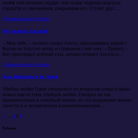
своём собственном сердце, тем толще ледяная скорлупа
гордости и самомнения, покрывшая его. Стучат друг…
Душеполезное чтение
Кот и ангел (сказка)
– Мир тебе, – ласково сказал Ангел, присаживаясь рядом с
Котом на толстую ветку и стряхивая с неё снег. – Привет, –
Кот приоткрыл зелёный глаз, лениво оглядел Ангела и…
Душеполезное чтение
Как избавиться от гнева
Убийца любви Один специалист по вопросам семьи и брака
назвал как-то гнев убийцей любви. Говорил он так
применительно к семейной жизни, но это выражение можно
отнести и к человеческим взаимоотношениям…
Пагинация
1
…
4
5
6
записей
Рубрики