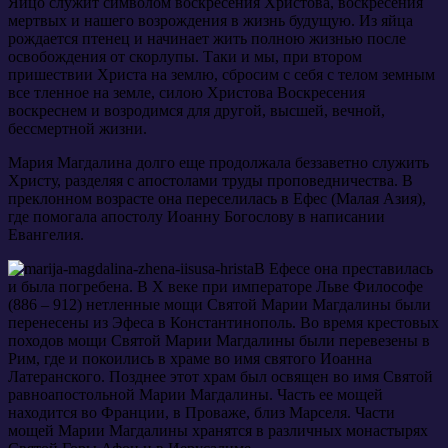
Яйцо служит символом воскресения Христова, воскресения
мертвых и нашего возрождения в жизнь будущую. Из яйца
рождается птенец и начинает жить полною жизнью после
освобождения от скорлупы. Таки и мы, при втором
пришествии Христа на землю, сбросим с себя с телом земным
все тленное на земле, силою Христова Воскресения
воскреснем и возродимся для другой, высшей, вечной,
бессмертной жизни.
Мария Магдалина долго еще продолжала беззаветно служить
Христу, разделяя с апостолами труды проповедничества. В
преклонном возрасте она переселилась в Ефес (Малая Азия),
где помогала апостолу Иоанну Богослову в написании
Евангелия.
В Ефесе она преставилась
и была погребена. В X веке при императоре Льве Философе
(886 – 912) нетленные мощи Святой Марии Магдалины были
перенесены из Эфеса в Константинополь. Во время крестовых
походов мощи Святой Марии Магдалины были перевезены в
Рим, где и покоились в храме во имя святого Иоанна
Латеранского. Позднее этот храм был освящен во имя Святой
равноапостольной Марии Магдалины. Часть ее мощей
находится во Франции, в Проваже, близ Марселя. Части
мощей Марии Магдалины хранятся в различных монастырях