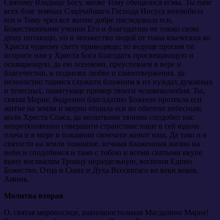
Святому Владыце Богу, якоже Тому обещалися есмы. Ты паче
всех благ земных Сладчайшаго Господа Иисуса возлюбила
еси и Тому чрез все житие добре последовала еси,
Божественными учении Его и благодатию не токмо свою
душу питающи, но и множество людей от тьмы языческия ко
Христа чудному свету приводящи; то ведуще просим тя:
испроси нам у Христа Бога благодать просвещающую и
освящающую, да ею осеняеми, преуспеваем в вере и
благочестии, в подвизех любве и самоотвержения, да
неленостно тщимся служити ближним в их нуждах духовных
и телесных, памятующе пример твоего человеколюбия. Ты,
святая Марие, бодренно благодатию Божиею протекла еси
житие на земли и мирно отошла еси во обители небесныя;
моли Христа Спаса, да молитвами твоими сподобит нас
непреткновенно совершити странствие наше в сей юдоли
плача и в мире и покаянии скончати живот наш, Да тако и в
святости на земли поживше, вечныя блаженныя жизни на
небеси сподобимся и тамо с тобою и всеми святыми вкупе
выну восхвалим Троицу нераздельную, воспоим Едино
Божество, Отца и Сына и Духа Всесвятаго во веки веков.
Аминь.
Молитва вторая
О, святая мироносице, равноапостольная Магдалино Марие!