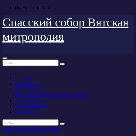
Перейти
Пт. Авг 7th, 2026
к
содержимому
Спасский собор Вятская
митрополия
Главная
Расписание
Заказать требы
Помощь приходу Спасского собора
Духовенство
Восстановление
Контакты
Святыни Спасского собора