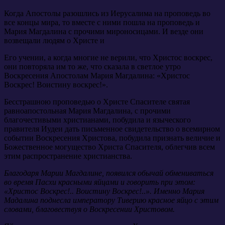
Когда Апостолы разошлись из Иерусалима на проповедь во
все концы мира, то вместе с ними пошла на проповедь и
Мария Магдалина с прочими мироносицами. И везде они
возвещали людям о Христе и
Его учении, а когда многие не верили, что Христос воскрес,
они повторяла им то же, что сказала в светлое утро
Воскресения Апостолам Мария Магдалина: «Христос
Воскрес! Воистину воскрес!».
Бесстрашною проповедью о Христе Спасителе святая
равноапостольная Мария Магдалина, с прочими
благочестивыми христианами, побудила и языческого
правителя Иудеи дать письменное свидетельство о всемирном
событии Воскресения Христова, побудила признать величие и
Божественное могущество Христа Спасителя, облегчив всем
этим распространение христианства.
Благодаря Марии Магдалине, появился обычай обмениваться
во время Пасхи красными яйцами и говорить при этом:
«Христос Воскрес!.. Воистину Воскрес!..». Именно Мария
Мадалина поднесла императору Тиверию красное яйцо с этим
словами, благовествуя о Воскресении Христовом.