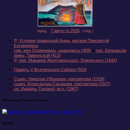
7 августа 2026
〈пред.
след.〉
Успение праведной Анны, матери Пресвятой
Богородицы
свв. жен Олимпиа́ды, диаконисы
(409)
и
прп. Евпракси́и
девы, Тавеннской
(413)
прп. Макария Желтово́дского, У́нженского
(1444)
Память V Вселенского Собора
(553)
Сщмч. Николая
Удинцева
, пресвитера
(1918)
сщмч. Алекса́ндра
Сахарова
, пресвитера
(1927)
св. Ираи́ды
Тихо́вой
, исп.
(1967)
Фотогалерея Сергея Склярова
МЕНЮ