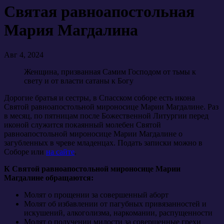
Святая равноапостольная
Мария Магдалина
Авг 4, 2024
Женщина, призванная Самим Господом от тьмы к
свету и от власти сатаны к Богу
Дорогие братья и сестры, в Спасском соборе есть икона
Святой равноапостольной мироносице Марии Магдалине. Раз
в месяц, по пятницам после Божественной Литургии перед
иконой служится покаянный молебен Святой
равноапостольной мироносице Марии Магдалине о
загубленных в чреве младенцах. Подать записки можно в
Соборе или
на сайте
.
К Святой равноапостольной мироносице Марии
Магдалине обращаются:
Молят о прощении за совершенный аборт
Молят об избавлении от пагубных привязанностей и
искушений, алкоголизма, наркомании, распущенности
Молят о получении милости за совершенные грехи