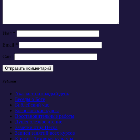
Имя
*
Email
*
Сайт
Рубрики
Акафист на каждый день
Беседы о Боге
Библейский час
Богословские курсы
Восстановительные работы
Душеполезное чтение
Заметки отца Петра
Записи занятий всех курсов
Кружок Духовная культура