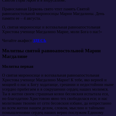
Святой Горы Афон и в Иерусалиме.
Православная Церковь свято чтит память Святой
равноапостольной мироносицы Марии Магдалины. День
памяти ее – 4 августа.
О, святая мироносице и всехвальная равноапостольная
Христова ученице Магдалино Марие, моли Бога о нас!»
Читайте акафист
ЗДЕСЬ
Молитвы святой равноапостольной Марии
Магдалине
Молитва первая
О святая мироносице и всехвальная равноапостольная
Христова ученице Магдалино Марие! К тебе, яко верней и
мощней о нас к Богу ходатаице, грешнии и недостойнии ныне
усердно прибегаем и в сокрушении сердец наших молимся.
Ты в житии своем страшныя козни бесовския испытала еси,
но благодатию Христовою явно тех свободилася еси; и нас
молитвами твоими от сети бесовския избави, да непрестанно
во всем житии нашем делом, словом, мыслию и тайными
помышлениями сердец наших верно послужим Единому