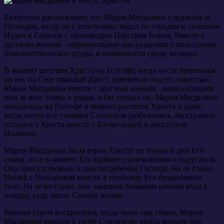
Евангелие рассказывает, что Мария Магдалина следовала за
Господом, когда он с апостолами ходил по городам и селениям
Иудеи и Галилеи с проповедью Царствия Божия. Вместе с
другими женами –мироносицами она разделяла с апостолами
благовестнические труды, в особенности среди женщин.
В момент шествия Христа на Голгофу, когда после бичевания
он нес на Себе тяжелый Крест, изнемогая под его тяжестью,
Мария Магдалина вместе с другими женами –мироносицами
шла за ним, плача и рыдая, а Он утешал их. Мария Магдалина
находилась на Голгофе в момент распятия Христа и даже,
когда почти все ученики Спасителя разбежались, бесстрашно
осталась у Креста вместе с Богородицей и апостолом
Иоанном.
Мария Магдалина была верна Христу не только в дни Его
славы, но и в момент Его крайнего уничижения и поругания.
Она присутствовала и при погребении Господа. На ее глазах
Иосиф с Никодимом внесли в гробницу Его бездыханное
тело. На ее же глазах они завалили большим камнем вход в
пещеру, куда зашло Солнце жизни.
Ранним утром воскресенья, когда было еще темно, Мария
Магдалина пришла к гробу Спасителя, чтобы воздать ему