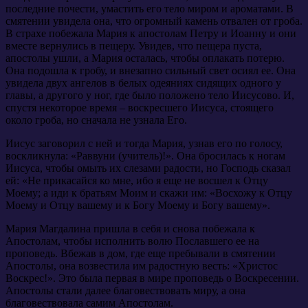
последние почести, умастить его тело миром и ароматами. В
смятении увидела она, что огромный камень отвален от гроба.
В страхе побежала Мария к апостолам Петру и Иоанну и они
вместе вернулись в пещеру. Увидев, что пещера пуста,
апостолы ушли, а Мария осталась, чтобы оплакать потерю.
Она подошла к гробу, и внезапно сильный свет осиял ее. Она
увидела двух ангелов в белых одеяниях сидящих одного у
главы, а другого у ног, где было положено тело Иисусово. И,
спустя некоторое время – воскресшего Иисуса, стоящего
около гроба, но сначала не узнала Его.
Иисус заговорил с ней и тогда Мария, узнав его по голосу,
воскликнула: «Раввуни (учитель)!». Она бросилась к ногам
Иисуса, чтобы омыть их слезами радости, но Господь сказал
ей: «Не прикасайся ко мне, ибо я еще не восшел к Отцу
Моему; а иди к братьям Моим и скажи им: «Восхожу к Отцу
Моему и Отцу вашему и к Богу Моему и Богу вашему».
Мария Магдалина пришла в себя и снова побежала к
Апостолам, чтобы исполнить волю Пославшего ее на
проповедь. Вбежав в дом, где еще пребывали в смятении
Апостолы, она возвестила им радостную весть: «Христос
Воскрес!». Это была первая в мире проповедь о Воскресении.
Апостолы стали далее благовествовать миру, а она
благовествовала самим Апостолам.