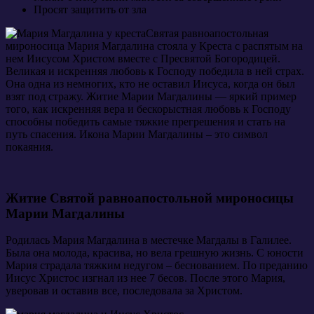
Просят защитить от зла
Святая равноапостольная
мироносица Мария Магдалина стояла у Креста с распятым на
нем Иисусом Христом вместе с Пресвятой Богородицей.
Великая и искренняя любовь к Господу победила в ней страх.
Она одна из немногих, кто не оставил Иисуса, когда он был
взят под стражу. Житие Марии Магдалины — яркий пример
того, как искренняя вера и бескорыстная любовь к Господу
способны победить самые тяжкие прегрешения и стать на
путь спасения. Икона Марии Магдалины – это символ
покаяния.
Житие Святой равноапостольной мироносицы
Марии Магдалины
Родилась Мария Магдалина в местечке Магдалы в Галилее.
Была она молода, красива, но вела грешную жизнь. С юности
Мария страдала тяжким недугом – беснованием. По преданию
Иисус Христос изгнал из нее 7 бесов. После этого Мария,
уверовав и оставив все, последовала за Христом.