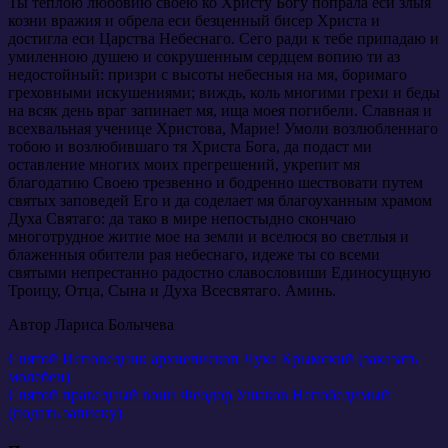
Ты теплою любовию своею ко Христу Богу попрала еси злыя
козни вражия и обрела еси безценный бисер Христа и
достигла еси Царства Небеснаго. Сего ради к тебе припадаю и
умиленною душею и сокрушенным сердцем вопию ти аз
недостойный: призри с высоты небесныя на мя, боримаго
греховными искушениями; виждь, коль многими грехи и беды
на всяк день враг запинает мя, ища моея погибели. Славная и
всехвальная ученице Христова, Марие! Умоли возлюбленнаго
тобою и возлюбившаго тя Христа Бога, да подаст ми
оставление многих моих прегрешений, укрепит мя
благодатию Своею трезвенно и бодренно шествовати путем
святых заповедей Его и да соделает мя благоуханным храмом
Духа Святаго: да тако в мире непостыдно скончаю
многотрудное житие мое на земли и вселюся во светлыя и
блаженныя обители рая небеснаго, идеже ты со всеми
святыми непрестанно радостно славословиши Единосущную
Троицу, Отца, Сына и Духа Всесвятаго. Аминь.
Автор Лариса Болычева
Навигация
Святой Исповедник архиепископ Лука Крымский (заказать
молебен)
по
Святой праведный воин Феодор Ушаков Непобедимый
записям
(подать записку)