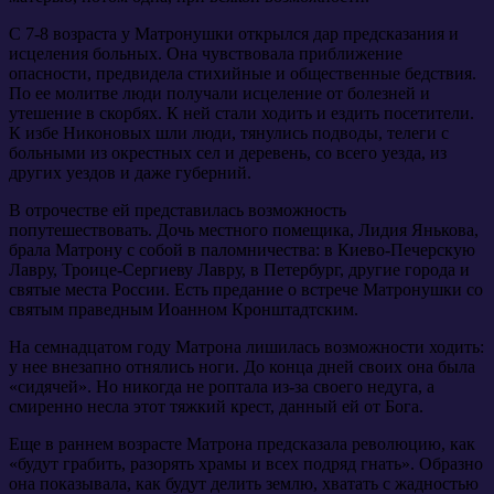
С 7-8 возраста у Матронушки открылся дар предсказания и
исцеления больных. Она чувствовала приближение
опасности, предвидела стихийные и общественные бедствия.
По ее молитве люди получали исцеление от болезней и
утешение в скорбях. К ней стали ходить и ездить посетители.
К избе Никоновых шли люди, тянулись подводы, телеги с
больными из окрестных сел и деревень, со всего уезда, из
других уездов и даже губерний.
В отрочестве ей представилась возможность
попутешествовать. Дочь местного помещика, Лидия Янькова,
брала Матрону с собой в паломничества: в Киево-Печерскую
Лавру, Троице-Сергиеву Лавру, в Петербург, другие города и
святые места России. Есть предание о встрече Матронушки со
святым праведным Иоанном Кронштадтским.
На семнадцатом году Матрона лишилась возможности ходить:
у нее внезапно отнялись ноги. До конца дней своих она была
«сидячей». Но никогда не роптала из-за своего недуга, а
смиренно несла этот тяжкий крест, данный ей от Бога.
Еще в раннем возрасте Матрона предсказала революцию, как
«будут грабить, разорять храмы и всех подряд гнать». Образно
она показывала, как будут делить землю, хватать с жадностью