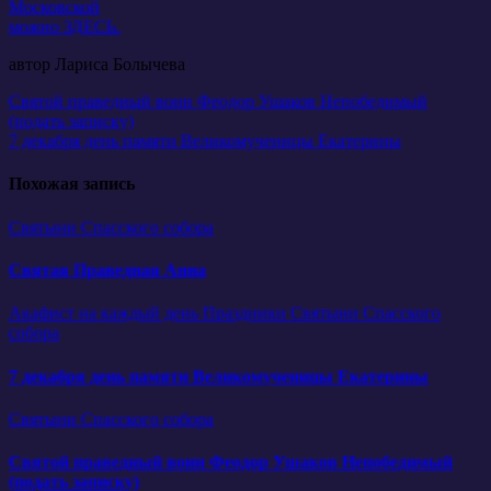
Московской
можно ЗДЕСЬ.
автор Лариса Болычева
Навигация
Святой праведный воин Феодор Ушаков Непобедимый
(подать записку)
по
7 декабря день памяти Великомученицы Екатерины
записям
Похожая запись
Святыни Спасского собора
Святая Праведная Анна
Акафист на каждый день
Праздники
Святыни Спасского
собора
7 декабря день памяти Великомученицы Екатерины
Святыни Спасского собора
Святой праведный воин Феодор Ушаков Непобедимый
(подать записку)