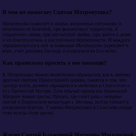
В чем же помогает Святая Матронушка?
Матронушка помогает в любых жизненных ситуациях: в
исцелении от болезней, при финансовых трудностях, в
сохранении семьи, при несчастной любви, при заботе о детях
и их благополучии, в наступлении беременности. И каждого
обращающегося к ней за помощью Матронушка укрепляет в
вере, учит доверять Господу и полагаться на Его волю.
Как правильно просить у нее помощи?
К Матронушке можно молитвенно обращаться, как к любому
другому святому Православной церкви, памятуя о том, что,
прежде всего, должно обращаться в молитвах к Спасителю и
Его Пречистой Матери. Есть обычай приносить блаженной
Матроне живые цветы. Придел, где стоит рака с мощами
святой в Покровском монастыре г. Москвы, всегда утопает в
роскошных букетах. У иконы Матронушки в Спасском соборе
тоже всегда стоят цветы.
Житие Святой Блаженной Матроны Московской