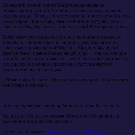
Последний земной приют Матронушка нашла на
подмосковной станции Сходня, где поселилась у дальней
родственницы. И сюда тоже потоком шли посетители и несли
свои скорби. Лишь перед самой кончиной матушка, уже
совсем слабая, ограничила прием. 2 мая 1952 года она почила.
Более чем через тридцать лет после кончины матушки, ее
могилка на Даниловском кладбище сделалась одним из
святых мест православной Москвы. Матронушку знают
десятки тысяч православных людей. Она — так же, как при
земной своей жизни, помогает людям. Это чувствуют все те,
кто с верою и любовью просит ее о заступничестве и
ходатайстве перед Господом.
Сейчас мощи Матроны Московской находятся в Покровском
монастыре г. Москвы.
«Святая праведная старице Матроно, моли Бога о нас!»
Храни вас Господь молитвами Пресвятой Богородицы и
блаженной Матроны Московской!
Прочитать и скачать
Акафист Блаженной Матроне