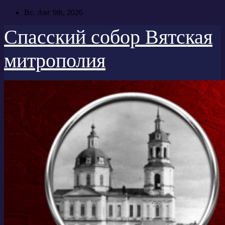
Перейти
Вс. Авг 9th, 2026
к
содержимому
Спасский собор Вятская
митрополия