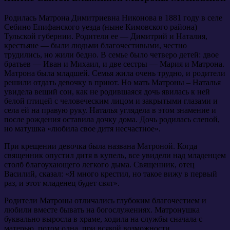
Родилась Матрона Димитриевна Никонова в 1881 году в селе
Себино Епифанского уезда (ныне Кимовского района)
Тульской губернии. Родители ее — Димитрий и Наталия,
крестьяне — были людьми благочестивыми, честно
трудились, но жили бедно. В семье было четверо детей: двое
братьев — Иван и Михаил, и две сестры — Мария и Матрона.
Матрона была младшей. Семья жила очень трудно, и родители
решили отдать девочку в приют. Но мать Матроны – Наталья
увидела вещий сон, как не родившаяся дочь явилась к ней
белой птицей с человеческим лицом и закрытыми глазами и
села ей на правую руку. Наталья углядела в этом знамение и
после рождения оставила дочку дома. Дочь родилась слепой,
но матушка «любила свое дитя несчастное».
При крещении девочка была названа Матроной. Когда
священник опустил дитя в купель, все увидели над младенцем
столб благоухающего легкого дыма. Священник, отец
Василий, сказал: «Я много крестил, но такое вижу в первый
раз, и этот младенец будет свят».
Родители Матроны отличались глубоким благочестием и
любили вместе бывать на богослужениях. Матронушка
буквально выросла в храме, ходила на службы сначала с
матерью, потом одна, при всякой возможности.