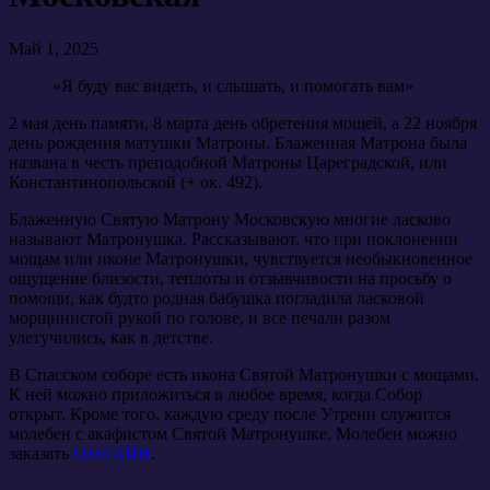
Май 1, 2025
«Я буду вас видеть, и слышать, и помогать вам»
2 мая день памяти, 8 марта день обретения мощей, а 22 ноября
день рождения матушки Матроны. Блаженная Матрона была
названа в честь преподобной Матроны Цареградской, или
Константинопольской (+ ок. 492).
Блаженную Святую Матрону Московскую многие ласково
называют Матронушка. Рассказывают, что при поклонении
мощам или иконе Матронушки, чувствуется необыкновенное
ощущение близости, теплоты и отзывчивости на просьбу о
помощи, как будто родная бабушка погладила ласковой
морщинистой рукой по голове, и все печали разом
улетучились, как в детстве.
В Спасском соборе есть икона Святой Матронушки с мощами.
К ней можно приложиться в любое время, когда Собор
открыт. Кроме того, каждую среду после Утрени служится
молебен с акафистом Святой Матронушке. Молебен можно
заказать
ОНЛАЙН
.