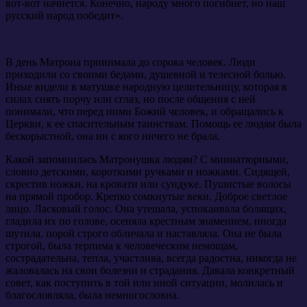
вот-вот начнется. Конечно, народу много погибнет, но наш
русский народ победит».
В день Матрона принимала до сорока человек. Люди
приходили со своими бедами, душевной и телесной болью.
Иные видели в матушке народную целительницу, которая в
силах снять порчу или сглаз, но после общения с ней
понимали, что перед ними Божий человек, и обращались к
Церкви, к ее спасительным таинствам. Помощь ее людям была
бескорыстной, она ни с кого ничего не брала.
Какой запомнилась Матронушка людям? С миниатюрными,
словно детскими, короткими ручками и ножками. Сидящей,
скрестив ножки, на кровати или сундуке. Пушистые волосы
на прямой пробор. Крепко сомкнутые веки. Доброе светлое
лицо. Ласковый голос. Она утешала, успокаивала болящих,
гладила их по голове, осеняла крестным знамением, иногда
шутила, порой строго обличала и наставляла. Она не была
строгой, была терпима к человеческим немощам,
сострадательна, тепла, участлива, всегда радостна, никогда не
жаловалась на свои болезни и страдания. Давала конкретный
совет, как поступить в той или иной ситуации, молилась и
благословляла, была немногословна.