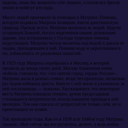
наделы, лишь бы захватить себе лишнее, а потом все бросят
землю и побегут кто куда.
Много людей приезжало за помощью к Матроне. Помощь,
которую подавала Матрона болящим, имела христианскую
природу. Прежде всего, Матрона молилась за людей. Будучи
угодницей Божией, богато наделенная свыше духовными
дарами, она испрашивала у Господа чудесную помощь
недугующим. Матрона читала молитвы над водой и давала ее
людям, приходившим к ней. Пившие воду и окроплявшиеся
ею, избавлялись от различных напастей.
В 1925 году Матрона перебралась в Москву, в которой
прожила до конца своих дней. Москву блаженная очень
любила, говорила, что «это святой город, сердце России».
Матрона жила в разных семьях, везде без прописки, несколько
раз чудом избежала ареста. Вместе с ней жили и ухаживали за
ней послушницы — хожалки. Рассказывают, что некоторые
места Матрона покидала спешно, духом предугадывая
готовящиеся неприятности, всегда накануне прихода к ней
милиции. Тем она спасала от репрессий не только себя, но и
приютивших ее хозяев.
Так проходили годы. Как-то в 1939 или 1940-м году Матрона
сказала: «Вот сейчас вы все ругаетесь, делите, а ведь война