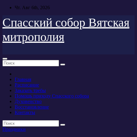
Перейти
Чт. Авг 6th, 2026
к
содержимому
Спасский собор Вятская
митрополия
Главная
Расписание
Заказать требы
Помощь приходу Спасского собора
Духовенство
Восстановление
Контакты
Праздники