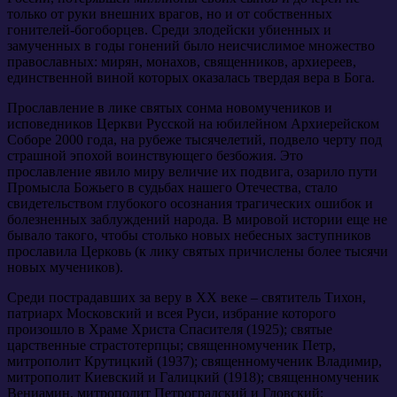
только от руки внешних врагов, но и от собственных
гонителей-богоборцев. Среди злодейски убиенных и
замученных в годы гонений было неисчислимое множество
православных: мирян, монахов, священников, архиереев,
единственной виной которых оказалась твердая вера в Бога.
Прославление в лике святых сонма новомучеников и
исповедников Церкви Русской на юбилейном Архиерейском
Соборе 2000 года, на рубеже тысячелетий, подвело черту под
страшной эпохой воинствующего безбожия. Это
прославление явило миру величие их подвига, озарило пути
Промысла Божьего в судьбах нашего Отечества, стало
свидетельством глубокого осознания трагических ошибок и
болезненных заблуждений народа. В мировой истории еще не
бывало такого, чтобы столько новых небесных заступников
прославила Церковь (к лику святых причислены более тысячи
новых мучеников).
Среди пострадавших за веру в ХХ веке – святитель Тихон,
патриарх Московский и всея Руси, избрание которого
произошло в Храме Христа Спасителя (1925); святые
царственные страстотерпцы; священномученик Петр,
митрополит Крутицкий (1937); священномученик Владимир,
митрополит Киевский и Галицкий (1918); священномученик
Вениамин, митрополит Петроградский и Гдовский;