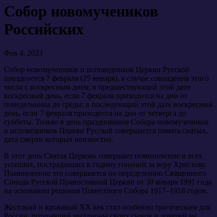
Собор новомучеников
Российских
Фев 4, 2023
Собор новомучеников и исповедников Церкви Русской
празднуется 7 февраля (25 января), в случае совпадения этого
числа с воскресным днем; в предшествующий этой дате
воскресный день, если 7 февраля приходится на дни от
понедельника до среды; в последующий этой дате воскресный
день, если 7 февраля приходится на дни от четверга до
субботы. Только в день празднования Собора новомучеников
и исповедников Церкви Русской совершается память святых,
дата смерти которых неизвестна.
В этот день Святая Церковь совершает поминовение и всех
усопших, пострадавших в годину гонений за веру Христову.
Поминовение это совершается по определению Священного
Синода Русской Православной Церкви от 30 января 1991 года
на основании решения Поместного Собора 1917–1918 годов.
Жестокий и кровавый XX век стал особенно трагическим для
России, потерявшей миллионы своих сынов и дочерей не