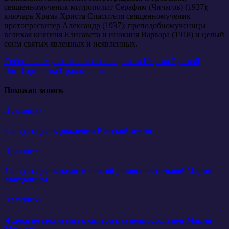
священномученик митрополит Серафим (Чичагов) (1937);
ключарь Храма Христа Спасителя священномученик
протопресвитер Александр (1937); преподобномученицы
великая княгиня Елисавета и инокиня Варвара (1918) и целый
сонм святых явленных и неявленных.
Навигация
Собор новомучеников и исповедников Церкви Русской
Чин Торжества Православия
по
записям
Похожая запись
Праздники
6 августа день рождения Вятской земли
Праздники
4 августа день памяти святой равноапостольной Марии
Магдалины
Праздники
Чудеса по молитвам к святой равноапостольной Марии