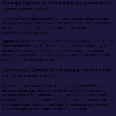
Тропарь Пресвятой Богородице пред иконой Ея
«Державной»,
глас 4
Гpа́да Сио́нска взыску́юще,/ под Твой покpо́в, Де́ва Чи́стая,
днесь пpитека́ем,/ и никто́же возмо́жет на ны,/ я́ко несть гpад
си́лен, а́ще не Су́щаго Бо́га,// и несть и́на кpе́пость, а́ще не
ми́лость Влады́чицы Де́вы.
Перевод:
Града Небесного [Царствия Небесного] ищуще, под
Твое покровительство, Дева Чистая, сегодня прибегаем, и
никто не сможет нас победить, потому что нет города
сильнее, чем Божий (Сущего Бога), и нет другой силы, кроме
милосердия Владычицы Девы.
Ин тропарь Пресвятой Богородице пред иконой
Ея «Державной»,
глас 4
А́нгелов ли́цы благогове́йно Тебе́ слу́жат,/ и вся Небе́сныя
си́лы немо́лчными гла́сы Тя ублажа́ют,/ Богоpо́дице Де́во;/
усе́pдно мо́лим Тя, Влады́чице,/ да пpебу́дет Боже́ственная
благода́ть/ на честне́й ико́не Твое́й Деpжа́вней,/ и светоза́pный
луч сла́вы чуде́с Твои́х да нисхо́дит от нея́/ на всех с ве́pою
Тебе́ моля́щихся// и вопию́щих Бо́гу: Аллилу́ия.