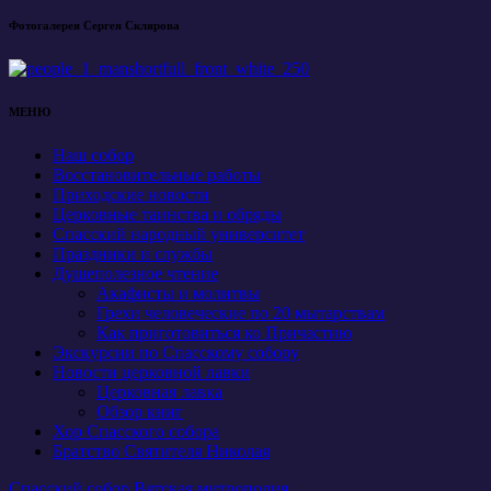
Фотогалерея Сергея Склярова
МЕНЮ
Наш собор
Восстановительные работы
Приходские новости
Церковные таинства и обряды
Спасский народный университет
Праздники и службы
Душеполезное чтение
Акафисты и молитвы
Грехи человеческие по 20 мытарствам
Как приготовиться ко Причастию
Экскурсии по Спасскому собору
Новости церковной лавки
Церковная лавка
Обзор книг
Хор Спасского собора
Братство Святителя Николая
Спасский собор Вятская митрополия