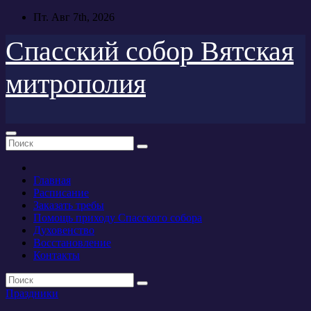
Перейти
Пт. Авг 7th, 2026
к
содержимому
Спасский собор Вятская
митрополия
Главная
Расписание
Заказать требы
Помощь приходу Спасского собора
Духовенство
Восстановление
Контакты
Праздники