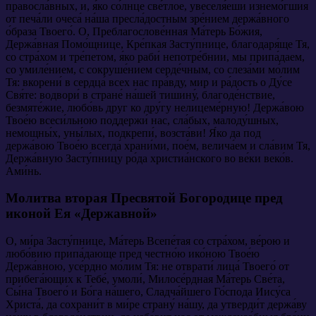
правосла́вных, и, я́ко со́лнце све́тлое, увеселя́еши изнемо́гшия
от печа́ли очеса́ на́ша пресла́достным зре́нием держа́вного
о́браза Твоего́. О, Преблагослове́нная Ма́терь Бо́жия,
Держа́вная Помо́щнице, Кре́пкая Засту́пнице, благодаря́ще Тя,
со стра́хом и тре́петом, я́ко раби́ непотре́бнии, мы припа́даем,
со умиле́нием, с сокруше́нием серде́чным, со слеза́ми мо́лим
Тя: вкорени́ в сердца́ всех нас пра́вду, мир и ра́дость о Ду́се
Свя́те: водвори́ в стране́ на́шей тишину́, благоде́нствие,
безмяте́жие, любо́вь друг ко дру́гу нелицеме́рную! Держа́вою
Твое́ю всеси́льною поддержи́ нас, сла́бых, малоду́шных,
немощны́х, уны́лых, подкрепи́, возста́ви! Я́ко да под
держа́вою Твое́ю всегда́ храни́ми, пое́м, велича́ем и сла́вим Тя,
Держа́вную Засту́пницу ро́да христиа́нского во ве́ки веко́в.
Ами́нь.
Молитва вторая Пресвятой Богородице пред
иконой Ея «Державной»
О, ми́ра Засту́пнице, Ма́терь Всепе́тая со стра́хом, ве́рою и
любо́вию припа́дающе пред честно́ю ико́ною Твое́ю
Держа́вною, усе́рдно мо́лим Тя: не отврати́ лица́ Твоего́ от
прибега́ющих к Тебе́, умоли́, Милосе́рдная Ма́терь Све́та,
Сы́на Твоего́ и Бо́га на́шего, Сладча́йшего Го́спода Иису́са
Христа́, да сохрани́т в ми́ре страну́ на́шу, да утверди́т держа́ву