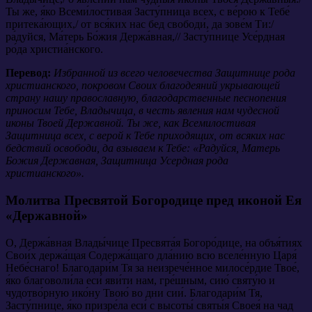
Ты же, я́ко Всеми́лостивая Засту́пница всех, с ве́рою к Тебе́
притека́ющих,/ от вся́ких нас бед свободи́, да зове́м Ти:/
ра́дуйся, Ма́терь Бо́жия Держа́вная,// Засту́пнице Усе́рдная
ро́да христиа́нского.
Перевод:
Избранной из всего человечества Защитнице рода
христианского, покровом Своих благодеяний укрывающей
страну нашу православную, благодарственные песнопения
приносим Тебе, Владычица, в честь явления нам чудесной
иконы Твоей Державной. Ты же, как Всемилостивая
Защитница всех, с верой к Тебе приходящих, от всяких нас
бедствий освободи, да взываем к Тебе: «Радуйся, Матерь
Божия Державная, Защитница Усердная рода
христианского».
Молитва Пресвятой Богородице пред иконой Ея
«Державной»
О, Держа́вная Влады́чице Пресвята́я Богоро́дице, на объя́тиях
Свои́х держа́щая Содержа́щаго дла́нию всю вселе́нную Царя́
Небе́снаго! Благодари́м Тя за неизрече́нное милосе́рдие Твое́,
я́ко благоволи́ла еси́ яви́ти нам, гре́шным, сию́ святу́ю и
чудотво́рную ико́ну Твою́ во дни сии́. Благодари́м Тя,
Засту́пнице, я́ко призре́ла еси́ с высоты́ святы́я Своея́ на чад