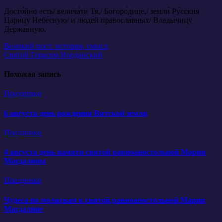
Досто́йно есть/ велича́ти Тя,/ Богоро́дице,/ земли́ Ру́сския
Цари́цу Небе́сную/ и люде́й правосла́вных/ Влады́чицу
Держа́вную.
Навигация
Великий пост: история, смысл
Святой Герасим Иорданский
по
записям
Похожая запись
Праздники
6 августа день рождения Вятской земли
Праздники
4 августа день памяти святой равноапостольной Марии
Магдалины
Праздники
Чудеса по молитвам к святой равноапостольной Марии
Магдалине