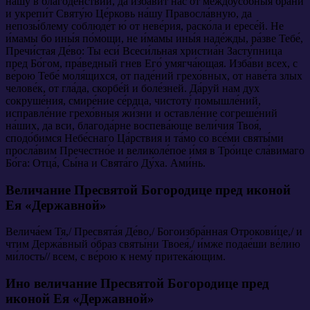
на́шу в благоде́нствии, да изба́вит нас от междоусо́бныя бра́ни
и укрепи́т Святу́ю Це́рковь на́шу Правосла́вную, да
непозы́блему соблюде́т ю́ от неве́рия, раско́ла и ересе́й. Не
и́мамы бо ины́я по́мощи, не и́мамы ины́я наде́жды, ра́зве Тебе́,
Пречи́стая Де́во: Ты еси́ Всеси́льная христиа́н Засту́пница
пред Бо́гом, пра́ведный гнев Его́ умягча́ющая. Изба́ви всех, с
ве́рою Тебе́ моля́щихся, от паде́ний грехо́вных, от наве́та злых
челове́к, от гла́да, скорбе́й и боле́зней. Да́руй нам дух
сокруше́ния, смире́ние се́рдца, чистоту́ помышле́ний,
исправле́ние грехо́вныя жи́зни и оставле́ние согреше́ний
на́ших, да вси, благода́рне воспева́юще вели́чия Твоя́,
сподо́бимся Небе́снаго Ца́рствия и та́мо со все́ми святы́ми
просла́вим Пречестно́е и великоле́пое и́мя в Тро́ице сла́вимаго
Бо́га: Отца́, Сы́на и Свята́го Ду́ха. Ами́нь.
Величание Пресвятой Богородице пред иконой
Ея «Державной»
Велича́ем Тя,/ Пресвята́я Де́во,/ Богоизбра́нная Отрокови́це,/ и
чтим Держа́вный о́браз святы́ни Твоея́,/ и́мже подае́ши ве́лию
ми́лость// всем, с ве́рою к нему́ притека́ющим.
Ино величание Пресвятой Богородице пред
иконой Ея «Державной»