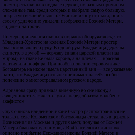
посмотреть иконы в подвале церкви, по разным причинам
сложенные там, среди которых и выбрали самую большую,
покрытую вековой пылью. Очистив икону от пыли, они к
своему удивлению увидели изображение Божией Матери,
сидящей на троне.
По мере приведения иконы в порядок обнаружилось, что
Младенец-Христос на коленях Божией Матери простер
благословляющую руку. В одной руке Владычица держала
скипетр, в другой — державу (знаки царской власти над
миром), на главе Ее была корона, а на плечах — красная
мантия или порфира. При необыкновенно суровом лике
Богоматерь на иконе имела царственный вид — все указывало
на то, что Владычица отныне принимает на себя особое
попечение о многострадальном русском народе.
Адрианова сразу признала виденную во сне икону, а
священник тотчас же отслужил перед образом молебен с
акафистом.
Слух о вновь найденной иконе быстро распространился не
только в селе Коломенском; богомольцы стекались в церковь
Вознесения из Москвы и других мест, получая от Божией
Матери благодатную помощь. В «Сергиевских листках»
описано прибытие Державной иконы Божией Матери в