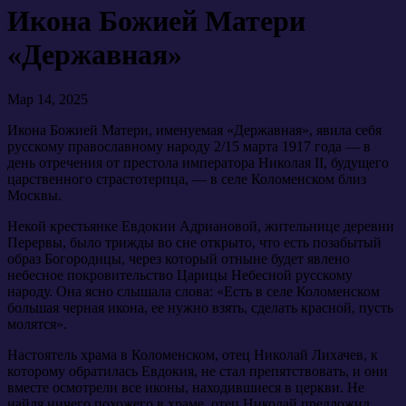
Икона Божией Матери
«Державная»
Мар 14, 2025
Икона Божией Матери, именуемая «Державная», явила себя
русскому православному народу 2/15 марта 1917 года — в
день отречения от престола императора Николая II, будущего
царственного страстотерпца, — в селе Коломенском близ
Москвы.
Некой крестьянке Евдокии Адриановой, жительнице деревни
Перервы, было трижды во сне открыто, что есть позабытый
образ Богородицы, через который отныне будет явлено
небесное покровительство Царицы Небесной русскому
народу. Она ясно слышала слова: «Есть в селе Коломенском
большая черная икона, ее нужно взять, сделать красной, пусть
молятся».
Настоятель храма в Коломенском, отец Николай Лихачев, к
которому обратилась Евдокия, не стал препятствовать, и они
вместе осмотрели все иконы, находившиеся в церкви. Не
найдя ничего похожего в храме, отец Николай предложил