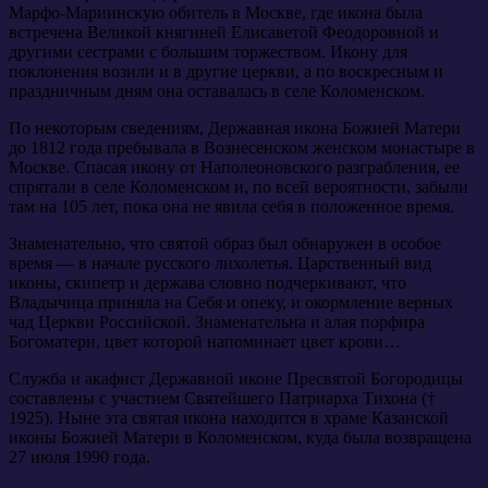
Марфо-Мариинскую обитель в Москве, где икона была
встречена Великой княгиней Елисаветой Феодоровной и
другими сестрами с большим торжеством. Икону для
поклонения возили и в другие церкви, а по воскресным и
праздничным дням она оставалась в селе Коломенском.
По некоторым сведениям, Державная икона Божией Матери
до 1812 года пребывала в Вознесенском женском монастыре в
Москве. Спасая икону от Наполеоновского разграбления, ее
спрятали в селе Коломенском и, по всей вероятности, забыли
там на 105 лет, пока она не явила себя в положенное время.
Знаменательно, что святой образ был обнаружен в особое
время — в начале русского лихолетья. Царственный вид
иконы, скипетр и держава словно подчеркивают, что
Владычица приняла на Себя и опеку, и окормление верных
чад Церкви Российской. Знаменательна и алая порфира
Богоматери, цвет которой напоминает цвет крови…
Служба и акафист Державной иконе Пресвятой Богородицы
составлены с участием Святейшего Патриарха Тихона (†
1925). Ныне эта святая икона находится в храме Казанской
иконы Божией Матери в Коломенском, куда была возвращена
27 июля 1990 года.