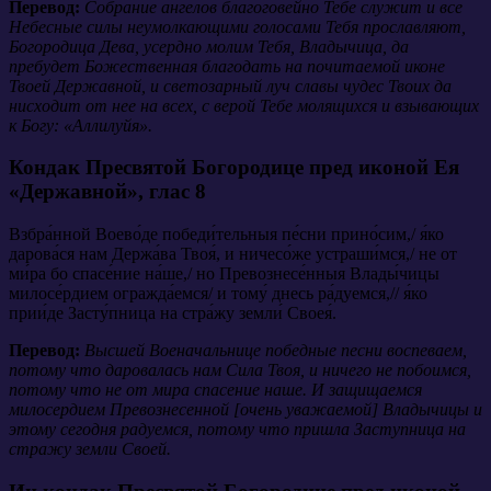
Перевод:
Собрание ангелов благоговейно Тебе служит и все
Небесные силы неумолкающими голосами Тебя прославляют,
Богородица Дева, усердно молим Тебя, Владычица, да
пребудет Божественная благодать на почитаемой иконе
Твоей Державной, и светозарный луч славы чудес Твоих да
нисходит от нее на всех, с верой Тебе молящихся и взывающих
к Богу: «Аллилуйя».
Кондак Пресвятой Богородице пред иконой Ея
«Державной»,
глас 8
Взбра́нной Воево́де победи́тельныя пе́сни прино́сим,/ я́ко
дарова́ся нам Держа́ва Твоя́, и ничесо́же устраши́мся,/ не от
ми́ра бо спасе́ние на́ше,/ но Превознесе́нныя Влады́чицы
милосе́рдием огражда́емся/ и тому́ днесь ра́дуемся,// я́ко
прии́де Засту́пница на стра́жу земли́ Своея́.
Перевод:
Высшей Военачальнице победные песни воспеваем,
потому что даровалась нам Сила Твоя, и ничего не побоимся,
потому что не от мира спасение наше. И защищаемся
милосердием Превознесенной [очень уважаемой] Владычицы и
этому сегодня радуемся, потому что пришла Заступница на
стражу земли Своей.