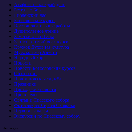
Акафист на каждый день
Беседы о Боге
Библейский час
Богословские курсы
Восстановительные работы
Душеполезное чтение
Заметки отца Петра
Записи занятий всех курсов
Кружок Духовная культура
Мужской хор Анести
Народный хор
Новости
Новости Богословских курсов
Обзор книг
Паломническая служба
Праздники
Приходские новости
Проповеди
Святыни Спасского собора
Фотогалерея Сергея Склярова
Церковная лавка
Экскурсии по Спасскому собору
Икона дня