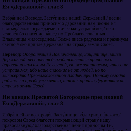
Ин кондак Пресвятой Богородице пред иконой
Ея «Державной»,
глас 8
Взбра́нней Воево́де, Засту́пнице на́шей Держа́вней,/ пе́сни
благода́рственныя прино́сим о дарова́нии нам ико́ны Ея́
святы́я,/ е́юже огражда́еми, ничесо́же устраши́мся,/ не от
челове́к бо спасе́ние на́ше,/ но Преблагослове́нныя
Влады́чицы милосе́рдием./ Те́мже днесь ра́дуемся и пра́зднуем
све́тло,// я́ко прии́де Держа́вная на стра́жу земли́ Своея́.
Перевод:
Обороняющей Военачальнице, Защитнице нашей
Державной, песнопения благодарственные приносим о
даровании нам иконы Ее святой, ею же защищаемы, ничего не
устрашимся, ибо наше спасение не от людей, но по
милосердию Преблагословенной Владычицы. Потому сегодня
радуемся и празднуем светло, так как пришла Державная на
стражу земли Своей.
Ин кондак Пресвятой Богородице пред иконой
Ея «Державной»,
глас 8
Избра́нней от всех родо́в Засту́пнице ро́да христиа́нского,/
покро́вом Своея́ бла́гости покрыва́ющей страну́ на́шу
правосла́вную,/ благода́рственная пе́ния прино́сим Ти,
Влады́чице,/ о явле́нии нам чу́дныя ико́ны Твоея́ Держа́вныя./