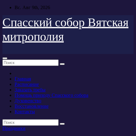
Перейти
Вс. Авг 9th, 2026
к
содержимому
Спасский собор Вятская
митрополия
Главная
Расписание
Заказать требы
Помощь приходу Спасского собора
Духовенство
Восстановление
Контакты
Праздники