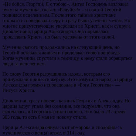
«Не бойся, Георгий, Я с тобою». Ангел Господень возложил
руку на мученика, сказал: «Радуйся!» – и святой Георгий
поднялся исцеленным. После этого тайные христиане
открыто исповедовали веру и сразу были усечены мечом. Но
многие присутствующие уверовали во Христа, как и супруга
Диоклетиана, царица Александра. Она порывалась
прославить Христа, но была удержана от этого силой.
Мучения святого продолжились на следующий день, но
Георгий оставался живым и продолжал свою проповедь.
Когда мученика спустили в темницу, к нему стали обращаться
люди за исцелением.
По слову Георгия разрушились идолы, которым его
принуждали принести жертву. Это возмутило народ, а царица
Александра громко исповедовала в «Бога Георгиева» —
Иисуса Христа.
Диоклетиан сразу повелел казнить Георгия и Александру. Но
царица вдруг упала без сознания, все подумали, что она
скончалась, и Георгия казнили одного. Это было 23 апреля
303 года, то есть 6 мая но новому стилю.
Царица Александра очнулась от обморока и сподобилась
мученического венца позже, в 314 году.