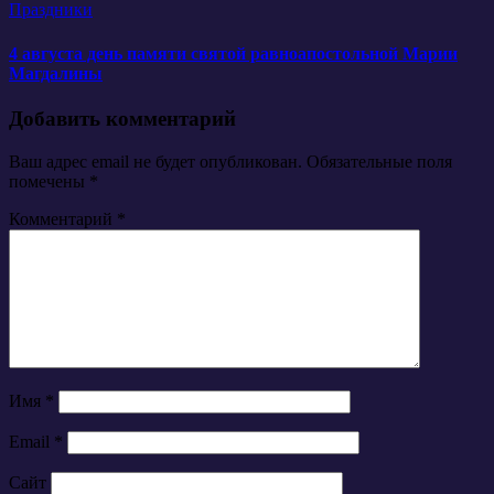
Праздники
4 августа день памяти святой равноапостольной Марии
Магдалины
Добавить комментарий
Ваш адрес email не будет опубликован.
Обязательные поля
помечены
*
Комментарий
*
Имя
*
Email
*
Сайт