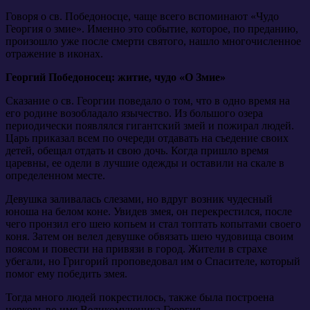
Говоря о св. Победоносце, чаще всего вспоминают «Чудо
Георгия о змие». Именно это событие, которое, по преданию,
произошло уже после смерти святого, нашло многочисленное
отражение в иконах.
Георгий Победоносец: житие, чудо «О Змие»
Сказание о св. Георгии поведало о том, что в одно время на
его родине возобладало язычество. Из большого озера
периодически появлялся гигантский змей и пожирал людей.
Царь приказал всем по очереди отдавать на съедение своих
детей, обещал отдать и свою дочь. Когда пришло время
царевны, ее одели в лучшие одежды и оставили на скале в
определенном месте.
Девушка заливалась слезами, но вдруг возник чудесный
юноша на белом коне. Увидев змея, он перекрестился, после
чего пронзил его шею копьем и стал топтать копытами своего
коня. Затем он велел девушке обвязать шею чудовища своим
поясом и повести на привязи в город. Жители в страхе
убегали, но Григорий проповедовал им о Спасителе, который
помог ему победить змея.
Тогда много людей покрестилось, также была построена
церковь во имя Великомученика Георгия.