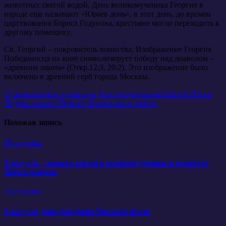
животных святой водой. День великомученика Георгия в
народе еще называют «Юрьев день», в этот день, до времен
царствования Бориса Годунова, крестьяне могли переходить к
другому помещику.
Св. Георгий – покровитель воинства. Изображение Георгия
Победоносца на коне символизирует победу над диаволом –
«древним змием» (Откр.12:3, 20:2). Это изображение было
включено в древний герб города Москвы.
Навигация
О молитвенном правиле в дни празднования Святой Пасхи
Неделя святых Первого Вселенского собора
по
записям
Похожая запись
Праздники
9 августа – память святого великомученика и целителя
Пантелеимона
Праздники
6 августа день рождения Вятской земли