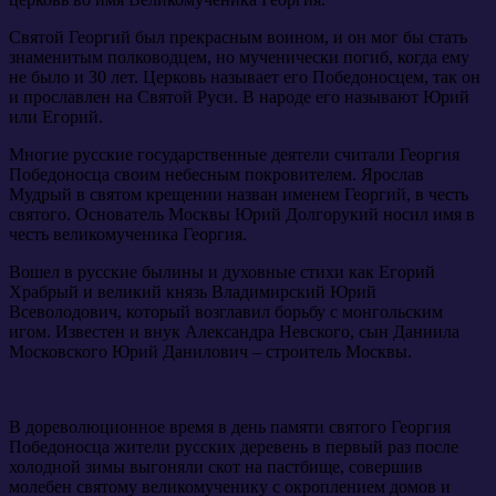
Святой Георгий был прекрасным воином, и он мог бы стать
знаменитым полководцем, но мученически погиб, когда ему
не было и 30 лет. Церковь называет его Победоносцем, так он
и прославлен на Святой Руси. В народе его называют Юрий
или Егорий.
Многие русские государственные деятели считали Георгия
Победоносца своим небесным покровителем. Ярослав
Мудрый в святом крещении назван именем Георгий, в честь
святого. Основатель Москвы Юрий Долгорукий носил имя в
честь великомученика Георгия.
Вошел в русские былины и духовные стихи как Егорий
Храбрый и великий князь Владимирский Юрий
Всеволодович, который возглавил борьбу с монгольским
игом. Известен и внук Александра Невского, сын Даниила
Московского Юрий Данилович – строитель Москвы.
В дореволюционное время в день памяти святого Георгия
Победоносца жители русских деревень в первый раз после
холодной зимы выгоняли скот на пастбище, совершив
молебен святому великомученику с окроплением домов и