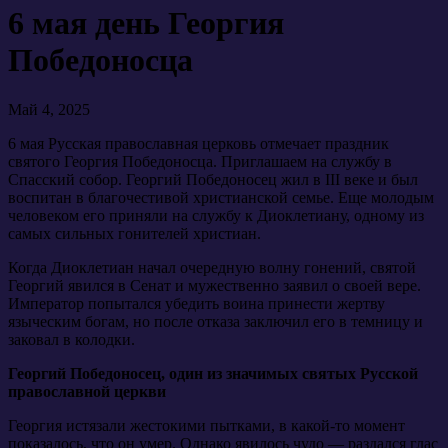
6 мая день Георгия
Победоносца
Май 4, 2025
6 мая Русская православная церковь отмечает праздник
святого Георгия Победоносца. Приглашаем на службу в
Спасский собор. Георгий Победоносец жил в III веке и был
воспитан в благочестивой христианской семье. Еще молодым
человеком его приняли на службу к Диоклетиану, одному из
самых сильных гонителей христиан.
Когда Диоклетиан начал очередную волну гонений, святой
Георгий явился в Сенат и мужественно заявил о своей вере.
Император попытался убедить воина принести жертву
языческим богам, но после отказа заключил его в темницу и
заковал в колодки.
Георгий Победоносец, один из значимых святых Русской
православной церкви
Георгия истязали жестокими пытками, в какой-то момент
показалось, что он умер. Однако явилось чудо — раздался глас