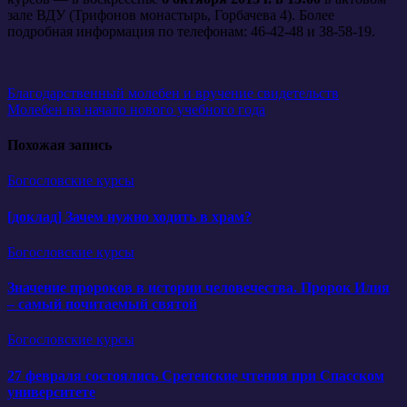
зале ВДУ (Трифонов монастырь, Горбачева 4). Более
подробная информация по телефонам: 46-42-48 и 38-58-19.
Навигация
Благодарственный молебен и вручение свидетельств
Молебен на начало нового учебного года
по
записям
Похожая запись
Богословские курсы
[доклад] Зачем нужно ходить в храм?
Богословские курсы
Значение пророков в истории человечества. Пророк Илия
– самый почитаемый святой
Богословские курсы
27 февраля состоялись Сретенские чтения при Спасском
университете