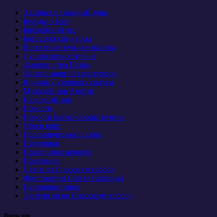
Акафист на каждый день
Беседы о Боге
Библейский час
Богословские курсы
Восстановительные работы
Душеполезное чтение
Заметки отца Петра
Записи занятий всех курсов
Кружок Духовная культура
Мужской хор Анести
Народный хор
Новости
Новости Богословских курсов
Обзор книг
Паломническая служба
Праздники
Приходские новости
Проповеди
Святыни Спасского собора
Фотогалерея Сергея Склярова
Церковная лавка
Экскурсии по Спасскому собору
Икона дня