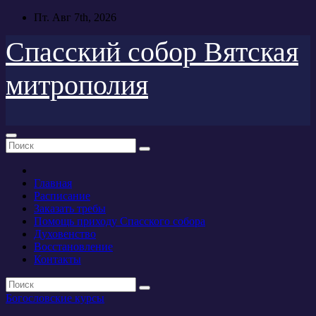
Перейти
Пт. Авг 7th, 2026
к
содержимому
Спасский собор Вятская
митрополия
Главная
Расписание
Заказать требы
Помощь приходу Спасского собора
Духовенство
Восстановление
Контакты
Богословские курсы