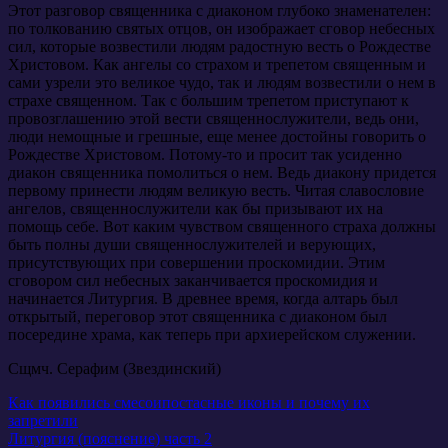
Этот разговор священника с диаконом глубоко знаменателен:
по толкованию святых отцов, он изображает сговор небесных
сил, которые возвестили людям радостную весть о Рождестве
Христовом. Как ангелы со страхом и трепетом священным и
сами узрели это великое чудо, так и людям возвестили о нем в
страхе священном. Так с большим трепетом приступают к
провозглашению этой вести священнослужители, ведь они,
люди немощные и грешные, еще менее достойны говорить о
Рождестве Христовом. Потому-то и просит так усиденно
диакон священника помолиться о нем. Ведь диакону придется
первому принести людям великую весть. Читая славословие
ангелов, священнослужители как бы призывают их на
помощь себе. Вот каким чувством священного страха должны
быть полны души священнослужителей и верующих,
присутствующих при совершении проскомидии. Этим
сговором сил небесных заканчивается проскомидия и
начинается Литургия. В древнее время, когда алтарь был
открытый, переговор этот священника с диаконом был
посередине храма, как теперь при архиерейском служении.
Сщмч. Серафим (Звездинский)
Навигация
Как появились смесоипостасные иконы и почему их
запретили
по
Литургия (пояснение) часть 2