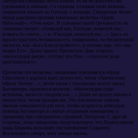
Литургию совершал ангел Божий, то он не допустил бы
грешников к святыне. Со страхом, сознавая свою немощь,
священник взывает ко Господу о помощи. Священник читает
перед царскими вратами начальные молитвы «Царю
Небесный», «Отче наш». В сознании своей греховности он
смиренно читает: «Помилуй нас, Господи, помилуй нас,
всякаго бо ответа…» и «Господи, помилуй нас…» Здесь он
просит простить беззакония его, священника, по бесконечной
милости, как «Бога Благоутробного», и потому еще, что «мы
людие Его». Далее просит Пречистую Деву открыть
«милосердия двери», потому что Она – «спасение рода
христианскаго».
Прочитав эти молитвы, священник поклоняется образу
Спасителя у царских врат, целует его, читая «Пречистому
образу Твоему…», затем также с поклонами целует икону
Богоматери, произнося молитву: «Милосердия сущи
источник, милости сподоби нас…» Далее он целует иконы в
иконостасе, читая тропари им. Это поклонение святым
иконам совершается для того, чтобы испросить небесную
помощь Богоматери и святых угодников немощному и
грешному, при совершении страшной Литургии. С другой
стороны, этим священник свидетельствует, что Православная
наша Церковь исполняет постановление Седьмого
Вселенского собора, чтит святые иконы.