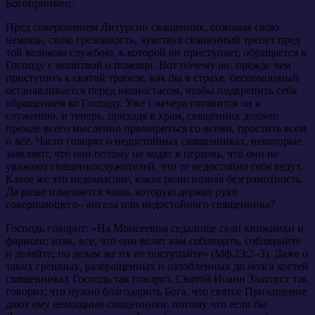
Богоприимец.
Пред совершением Литургии священник, сознавая свою
немощь, свою греховность, чувствуя священный трепет пред
той великою службою, к которой он приступает, обращается к
Господу с молитвой о помощи. Вот почему он, прежде чем
приступить к святой трапезе, как бы в страхе, беспомощный
останавливается перед иконостасом, чтобы подкрепить себя
обращением ко Господу. Уже с вечера готовится он к
служению, и теперь, приходя в храм, священник должен
прежде всего мысленно примириться со всеми, простить всем
и все. Часто говорят о недостойных священниках, некоторые
заявляют, что они потому не ходят в церковь, что они не
уважают священнослужителей, что те недостойно себя ведут.
Какое же это недомыслие, какая религиозная безграмотность.
Да разве изменяется чаша, которую держат руки
совершающего– ангела или недостойного священника?
Господь говорит: «На Моисеевом седалище сели книжники и
фарисеи; итак, все, что они велят вам соблюдать, соблюдайте
и делайте; по делам же их не поступайте» (Мф.23:2–3). Даже о
таких грешных, развращенных и озлобленных до мозга костей
священниках Господь так говорит. Святой Иоанн Златоуст так
говорит, что нужно благодарить Бога, что святое Причащение
дают ему немощные священники, потому что если бы