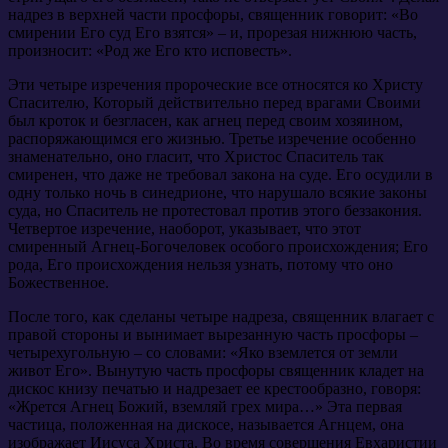
надрез в верхней части просфоры, священник говорит: «Во
смирении Его суд Его взятся» – и, прорезая нижнюю часть,
произносит: «Род же Его кто исповесть».
Эти четыре изречения пророческие все относятся ко Христу
Спасителю, Который действительно перед врагами Своими
был кроток и безгласен, как агнец перед своим хозяином,
распоряжающимся его жизнью. Третье изречение особенно
знаменательно, оно гласит, что Христос Спаситель так
смиренен, что даже не требовал закона на суде. Его осудили в
одну только ночь в синедрионе, что нарушало всякие законы
суда, но Спаситель не протестовал против этого беззакония.
Четвертое изречение, наоборот, указывает, что этот
смиренный Агнец-Богочеловек особого происхождения; Его
рода, Его происхождения нельзя узнать, потому что оно
Божественное.
После того, как сделаны четыре надреза, священник влагает с
правой стороны и вынимает вырезанную часть просфоры –
четырехугольную – со словами: «Яко вземлется от земли
живот Его». Вынутую часть просфоры священник кладет на
дискос книзу печатью и надрезает ее крестообразно, говоря:
«Жрется Агнец Божий, вземляй грех мира…» Эта первая
частица, положенная на дискосе, называется Агнцем, она
изображает Иисуса Христа. Во время совершения Евхаристии