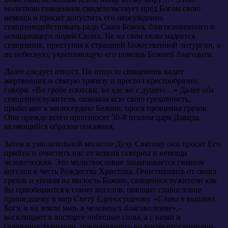
молитвою священник свидетельствует пред Богом свою
немощь и просит допустить его неосужденно
священнодействовать ради Сына Божия, благословенного и
освящающего людей Своих. Не на свои силы надеется
священник, приступая к страшной Божественной литургии, а
на небесную, укрепляющую его помощь Божией благодати.
Далее следует отпуст. По отпусте священник кадит
жертвенник и святую трапезу и престол крестообразно,
говоря: «Во гробе плотски, во аде же с душею…» Далее оба
священнослужителя, сознавая всю свою греховность,
прибегают к милосердию Божию, прося прощения грехов.
Они прежде всего произносят 50-й псалом царя Давида,
являющийся образом покаяния.
Затем в умилительной молитве Духу Святому они просят Его
прийти и очистить нас от всякия скверны и немощи
человеческия. Это молитвословие заканчивается гимном
ангелов в честь Рождества Христова. Очистившись от своих
грехов и уповая на милость Божию, священнослужители как
бы приобщаются к сонму ангелов, поющих славословие
пришедшему в мир Свету Единосущному. «Слава в вышних
Богу, и на земли мир, в человецех благоволение»,–
восклицают в восторге небесные силы, а с ними и
священнослужители, поклонившись во время проскомидии.