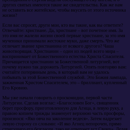
других святых имеются такие же свидетельства. Как же нам
не оставить все житейское, чтобы вкусить от этого источника
жизни?
Если вас спросят, други мои, кто вы такие, как вы ответите?
Отвечайте: христиане. Да, христиане – вот почетное имя. За
это имя не жалели жизни своей первые христиане, за это имя
мученики принимали жестокие муки, даже смерть. Что же
отличает звание христианина от всякого другого? Чаша
животворящая. Христианин – один из людей всего мира –
воспринимает от Божественного естества Христа Спасителя.
Причащается христианин за Божественной литургией, вот
почему нужно так дорожить Литургией. Опять повторяю вам:
считайте потерянным день, в который вам не удалось
побывать за этой Божественной службой. Это Божия лампада,
зажженная Христом Спасителем, это – бриллиант, купленный
Его Кровию.
Мы уже начали говорить о проскомидии, первой части
Литургии. Сделав возглас: «Благословен Бог», священник
берет просфору, приготовленную для Агнца, в левую руку, а
правою копием трижды знаменует верхнюю часть просфоры,
произнося: «Яко овча на заколение ведеся». Затем надрезает
левую сторону со словами: «И яко Агнец непорочен, прямо
стригущаго его безгласен, тако не отверзает уст Своих». Делая