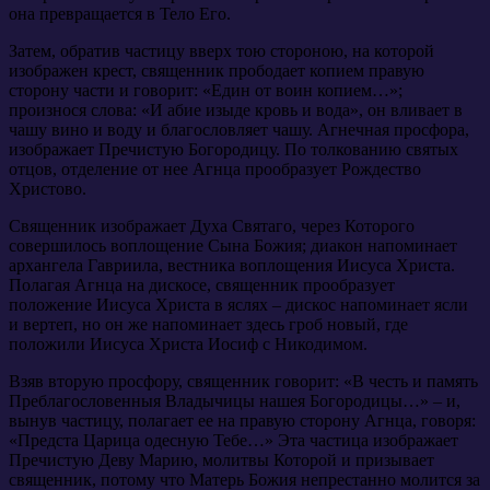
она превращается в Тело Его.
Затем, обратив частицу вверх тою стороною, на которой
изображен крест, священник прободает копием правую
сторону части и говорит: «Един от воин копием…»;
произнося слова: «И абие изыде кровь и вода», он вливает в
чашу вино и воду и благословляет чашу. Агнечная просфора,
изображает Пречистую Богородицу. По толкованию святых
отцов, отделение от нее Агнца прообразует Рождество
Христово.
Священник изображает Духа Святаго, через Которого
совершилось воплощение Сына Божия; диакон напоминает
архангела Гавриила, вестника воплощения Иисуса Христа.
Полагая Агнца на дискосе, священник прообразует
положение Иисуса Христа в яслях – дискос напоминает ясли
и вертеп, но он же напоминает здесь гроб новый, где
положили Иисуса Христа Иосиф с Никодимом.
Взяв вторую просфору, священник говорит: «В честь и память
Преблагословенныя Владычицы нашея Богородицы…» – и,
вынув частицу, полагает ее на правую сторону Агнца, говоря:
«Предста Царица одесную Тебе…» Эта частица изображает
Пречистую Деву Марию, молитвы Которой и призывает
священник, потому что Матерь Божия непрестанно молится за