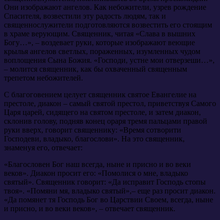
Они изображают ангелов. Как небожители, узрев рождение
Спасителя, возвестили эту радость людям, так и
священнослужители подготовляются возвестить его стоящим
в храме верующим. Священник, читая «Слава в вышних
Богу…», – воздевает руки, которые изображают веющие
крылья ангелов светлых, пораженных, изумленных чудом
воплощения Сына Божия. «Господи, устне мои отверзеши…»,
– молится священник, как бы охваченный священным
трепетом небожителей.
С благоговением целует священник святое Евангелие на
престоле, диакон – самый святой престол, приветствуя Самого
Царя царей, сидящего на святом престоле, и затем диакон,
склонив голову, подняв конец ораря тремя пальцами правой
руки вверх, говорит священнику: «Время сотворити
Господеви, владыко, благослови». На это священник,
знаменуя его, отвечает:
«Благословен Бог наш всегда, ныне и присно и во веки
веков». Диакон просит его: «Помолися о мне, владыко
святый». Священник говорит: «Да исправит Господь стопы
твоя». «Помяни мя, владыко святый»,– еще раз просит диакон.
«Да помянет тя Господь Бог во Царствии Своем, всегда, ныне
и присно, и во веки веков», – отвечает священник.