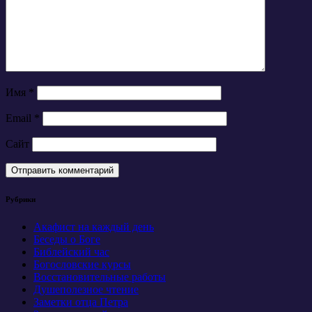
Имя
*
Email
*
Сайт
Рубрики
Акафист на каждый день
Беседы о Боге
Библейский час
Богословские курсы
Восстановительные работы
Душеполезное чтение
Заметки отца Петра