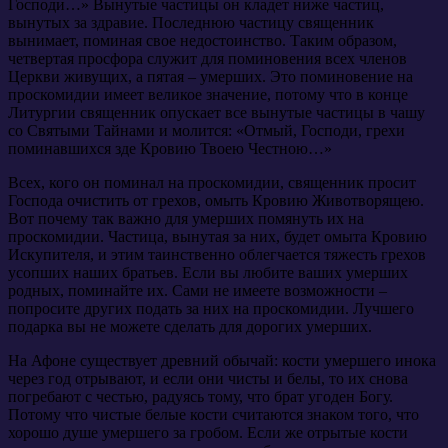
Господи…» Вынутые частицы он кладет ниже частиц,
вынутых за здравие. Последнюю частицу священник
вынимает, поминая свое недостоинство. Таким образом,
четвертая просфора служит для поминовения всех членов
Церкви живущих, а пятая – умерших. Это поминовение на
проскомидии имеет великое значение, потому что в конце
Литургии священник опускает все вынутые частицы в чашу
со Святыми Тайнами и молится: «Отмый, Господи, грехи
поминавшихся зде Кровию Твоею Честною…»
Всех, кого он поминал на проскомидии, священник просит
Господа очистить от грехов, омыть Кровию Животворящею.
Вот почему так важно для умерших помянуть их на
проскомидии. Частица, вынутая за них, будет омыта Кровию
Искупителя, и этим таинственно облегчается тяжесть грехов
усопших наших братьев. Если вы любите ваших умерших
родных, поминайте их. Сами не имеете возможности –
попросите других подать за них на проскомидии. Лучшего
подарка вы не можете сделать для дорогих умерших.
На Афоне существует древний обычай: кости умершего инока
через год отрывают, и если они чисты и белы, то их снова
погребают с честью, радуясь тому, что брат угоден Богу.
Потому что чистые белые кости считаются знаком того, что
хорошо душе умершего за гробом. Если же отрытые кости