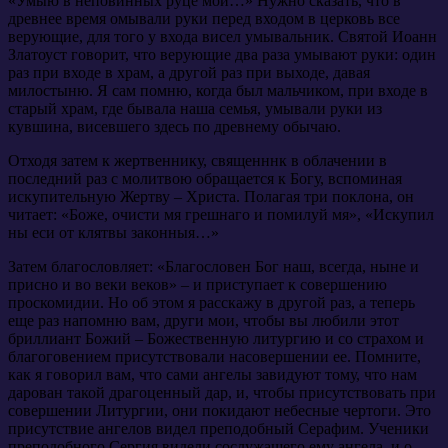
«Умыю в неповинных руце мои…» Нужно сказать, что в
древнее время омывали руки перед входом в церковь все
верующие, для того у входа висел умывальник. Святой Иоанн
Златоуст говорит, что верующие два раза умывают руки: один
раз при входе в храм, а другой раз при выходе, давая
милостыню. Я сам помню, когда был мальчиком, при входе в
старый храм, где бывала наша семья, умывали руки из
кувшина, висевшего здесь по древнему обычаю.
Отходя затем к жертвеннику, священннк в облачении в
последний раз с молитвою обращается к Богу, вспоминая
искупительную Жертву – Христа. Полагая три поклона, он
читает: «Боже, очисти мя грешнаго и помилуй мя», «Искупил
ны еси от клятвы законныя…»
Затем благословляет: «Благословен Бог наш, всегда, ныне и
присно и во веки веков» – и приступает к совершению
проскомидии. Но об этом я расскажу в другой раз, а теперь
еще раз напомню вам, други мои, чтобы вы любили этот
бриллиант Божий – Божественную литургию и со страхом и
благоговением присутствовали насовершении ее. Помните,
как я говорил вам, что сами ангелы завидуют тому, что нам
дарован такой драгоценный дар, и, чтобы присутствовать при
совершении Литургии, они покидают небесные чертоги. Это
присутствие ангелов видел преподобный Серафим. Ученики
преподобного Сергия видели сослужащего ему ангела, и о