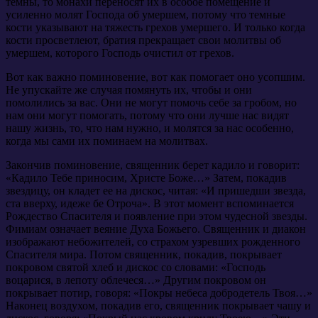
темны, то монахи переносят их в особое помещение и
усиленно молят Господа об умершем, потому что темные
кости указывают на тяжесть грехов умершего. И только когда
кости просветлеют, братия прекращает свои молитвы об
умершем, которого Господь очистил от грехов.
Вот как важно поминовение, вот как помогает оно усопшим.
Не упускайте же случая помянуть их, чтобы и они
помолились за вас. Они не могут помочь себе за гробом, но
нам они могут помогать, потому что они лучше нас видят
нашу жизнь, то, что нам нужно, и молятся за нас особенно,
когда мы сами их поминаем на молитвах.
Закончив поминовение, священник берет кадило и говорит:
«Кадило Тебе приносим, Христе Боже…» Затем, покадив
звездицу, он кладет ее на дискос, читая: «И пришедши звезда,
ста вверху, идеже бе Отроча». В этот момент вспоминается
Рождество Спасителя и появление при этом чудесной звезды.
Фимиам означает веяние Духа Божьего. Священник и диакон
изображают небожителей, со страхом узревших рожденного
Спасителя мира. Потом священник, покадив, покрывает
покровом святой хлеб и дискос со словами: «Господь
воцарися, в лепоту облечеся…» Другим покровом он
покрывает потир, говоря: «Покры небеса добродетель Твоя…»
Наконец воздухом, покадив его, священник покрывает чашу и