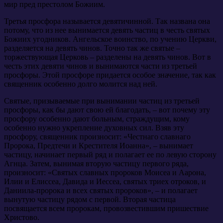
мир пред престолом Божиим.
Третья просфора называется девятичинной. Так названа она
потому, что из нее вынимается девять частиц в честь святых
Божиих угодников. Ангельское воинство, по учению Церкви,
разделяется на девять чинов. Точно так же святые –
торжествующая Церковь – разделены на девять чинов. Вот в
честь этих девяти чинов и вынимаются части из третьей
просфоры. Этой просфоре придается особое значение, так как
священник особенно долго молится над ней.
Святые, призываемые при вынимании частиц из третьей
просфоры, как бы дают свою ей благодать, – вот почему эту
просфору особенно дают больным, страждущим, кому
особенно нужно укрепление духовных сил. Взяв эту
просфору, священник произносит: «Честнаго славнаго
Пророка, Предтечи и Крестителя Иоанна», – вынимает
частицу, начинает первый ряд и полагает ее по левую сторону
Агнца. Затем, вынимая вторую частицу первого ряда,
произносит: «Святых славных пророков Моисеа и Аарона,
Илии и Елиссеа, Давида и Иессеа, святых триех отроков, и
Даниила-пророка и всех святых пророков», – и полагает
вынутую частицу рядом с первой. Вторая частица
посвящается всем пророкам, провозвестившим пришествие
Христово.