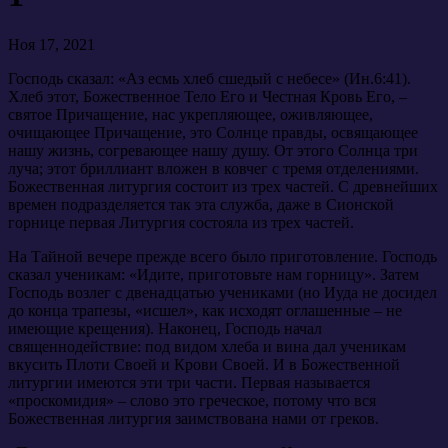
Ноя 17, 2021
Господь сказал: «Аз есмь хлеб сшедый с небесе» (Ин.6:41).
Хлеб этот, Божественное Тело Его и Честная Кровь Его, –
святое Причащение, нас укрепляющее, оживляющее,
очищающее Причащение, это Солнце правды, освящающее
нашу жизнь, согревающее нашу душу. От этого Солнца три
луча; этот бриллиант вложен в ковчег с тремя отделениями.
Божественная литургия состоит из трех частей. С древнейших
времен подразделяется так эта служба, даже в Сионской
горнице первая Литургия состояла из трех частей.
На Тайной вечере прежде всего было приготовление. Господь
сказал ученикам: «Идите, приготовьте нам горницу». Затем
Господь возлег с двенадцатью учениками (но Иуда не досидел
до конца трапезы, «исшел», как исходят оглашенные – не
имеющие крещения). Наконец, Господь начал
священнодействие: под видом хлеба и вина дал ученикам
вкусить Плоти Своей и Крови Своей. И в Божественной
литургии имеются эти три части. Первая называется
«проскомидия» – слово это греческое, потому что вся
Божественная литургия заимствована нами от греков.