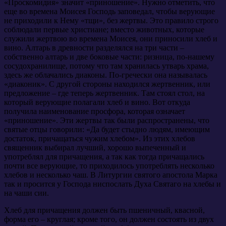
«Проскомидия» значит «приношение». Нужно отметить, что
еще во времена Моисея Господь заповедал, чтобы верующие
не приходили к Нему «тщи», без жертвы. Это правило строго
соблюдали первые христиане; вместо животных, которые
служили жертвою во времена Моисея, они приносили хлеб и
вино. Алтарь в древности разделялся на три части –
собственно алтарь и две боковые части: ризница, по-нашему
сосудохранилище, потому что там хранилась утварь храма,
здесь же облачались диаконы. По-гречески она называлась
«диаконик». С другой стороны находился жертвенник, или
предложение – где теперь жертвенник. Там стоял стол, на
который верующие полагали хлеб и вино. Вот откуда
получила наименование просфора, которая означает
«приношение». Эти жертвы так были распространены, что
святые отцы говорили: «Да будет стыдно людям, имеющим
достаток, причащаться чужим хлебом». Из этих хлебов
священник выбирал лучший, хорошо выпеченный и
употреблял для причащения, а так как тогда причащались
почти все верующие, то приходилось употреблять несколько
хлебов и несколько чаш. В Литургии святого апостола Марка
так и просится у Господа ниспослать Духа Святаго на хлебы и
на чаши сии.
Хлеб для причащения должен быть пшеничный, квасной,
форма его – круглая; кроме того, он должен состоять из двух