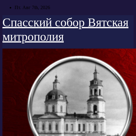
Перейти
Пт. Авг 7th, 2026
к
содержимому
Спасский собор Вятская
митрополия