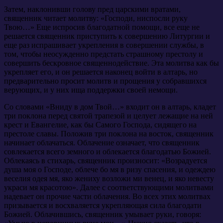
Затем, наклонивши голову пред царскими вратами,
священник читает молитву: «Господи, ниспосли руку
Твою…» Еще испросив благодатной помощи, все еще не
решается священник приступить к совершению Литургии и
еще раз испрашивает укрепления в совершении службы, в
том, чтобы неосужденно предстать страшному престолу и
совершить бескровное священнодействие. Эта молитва как бы
укрепляет его, и он решается наконец войти в алтарь, но
предварительно просит молитв и прощения у собравшихся
верующих, и у них ища поддержки своей немощи.
Со словами «Вниду в дом Твой…» входит он в алтарь, кладет
три поклона перед святой трапезой и целует лежащие на ней
крест и Евангелие, как бы Самого Господа, сидящего на
престоле славы. Положив три поклона на восток, священник
начинает облачаться. Облачение означает, что священник
совлекается всего земного и облекается благодатью Божией.
Облекаясь в стихарь, священник произносит: «Возрадуется
душа моя о Господе, облече бо мя в ризу спасения, и одеждею
веселия одея мя, яко жениху возложи ми венец, и яко невесту
украси мя красотою». Далее с соответствующими молитвами
надевает он прочие части облачения. Во всех этих молитвах
призывается и восхваляется укрепляющая сила благодати
Божией. Облачившись, священник умывает руки, говоря: