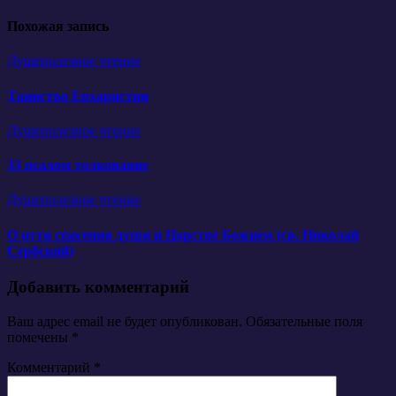
записям
Похожая запись
Душеполезное чтение
Таинство Евхаристии
Душеполезное чтение
33 псалом толкование
Душеполезное чтение
О пути спасения души и Царстве Божием (св. Николай
Сербский)
Добавить комментарий
Ваш адрес email не будет опубликован.
Обязательные поля
помечены
*
Комментарий
*