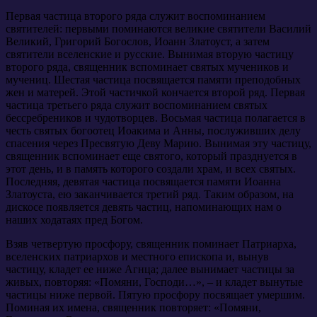
Первая частица второго ряда служит воспоминанием
святителей: первыми поминаются великие святители Василий
Великий, Григорий Богослов, Иоанн Златоуст, а затем
святители вселенские и русские. Вынимая вторую частицу
второго ряда, священник вспоминает святых мучеников и
мучениц. Шестая частица посвящается памяти преподобных
жен и матерей. Этой частичкой кончается второй ряд. Первая
частица третьего ряда служит воспоминанием святых
бессребреников и чудотворцев. Восьмая частица полагается в
честь святых богоотец Иоакима и Анны, послуживших делу
спасения через Пресвятую Деву Марию. Вынимая эту частицу,
священник вспоминает еще святого, который празднуется в
этот день, и в память которого создали храм, и всех святых.
Последняя, девятая частица посвящается памяти Иоанна
Златоуста, ею заканчивается третий ряд. Таким образом, на
дискосе появляется девять частиц, напоминающих нам о
наших ходатаях пред Богом.
Взяв четвертую просфору, священник поминает Патриарха,
вселенских патриархов и местного епископа и, вынув
частицу, кладет ее ниже Агнца; далее вынимает частицы за
живых, повторяя: «Помяни, Господи…», – и кладет вынутые
частицы ниже первой. Пятую просфору посвящает умершим.
Поминая их имена, священник повторяет: «Помяни,