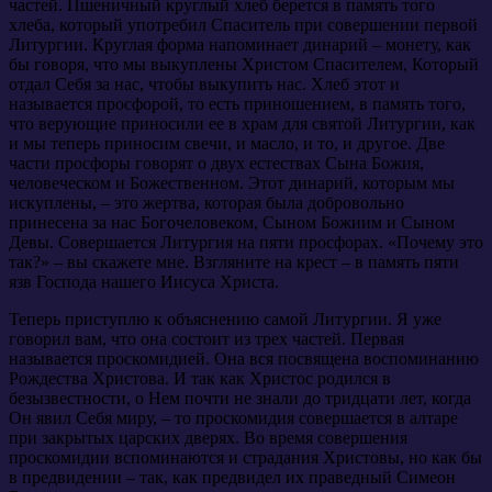
частей. Пшеничный круглый хлеб берется в память того
хлеба, который употребил Спаситель при совершении первой
Литургии. Круглая форма напоминает динарий – монету, как
бы говоря, что мы выкуплены Христом Спасителем, Который
отдал Себя за нас, чтобы выкупить нас. Хлеб этот и
называется просфорой, то есть приношением, в память того,
что верующие приносили ее в храм для святой Литургии, как
и мы теперь приносим свечи, и масло, и то, и другое. Две
части просфоры говорят о двух естествах Сына Божия,
человеческом и Божественном. Этот динарий, которым мы
искуплены, – это жертва, которая была добровольно
принесена за нас Богочеловеком, Сыном Божиим и Сыном
Девы. Совершается Литургия на пяти просфорах. «Почему это
так?» – вы скажете мне. Взгляните на крест – в память пяти
язв Господа нашего Иисуса Христа.
Теперь приступлю к объяснению самой Литургии. Я уже
говорил вам, что она состоит из трех частей. Первая
называется проскомидией. Она вся посвящена воспоминанию
Рождества Христова. И так как Христос родился в
безызвестности, о Нем почти не знали до тридцати лет, когда
Он явил Себя миру, – то проскомидия совершается в алтаре
при закрытых царских дверях. Во время совершения
проскомидии вспоминаются и страдания Христовы, но как бы
в предвидении – так, как предвидел их праведный Симеон