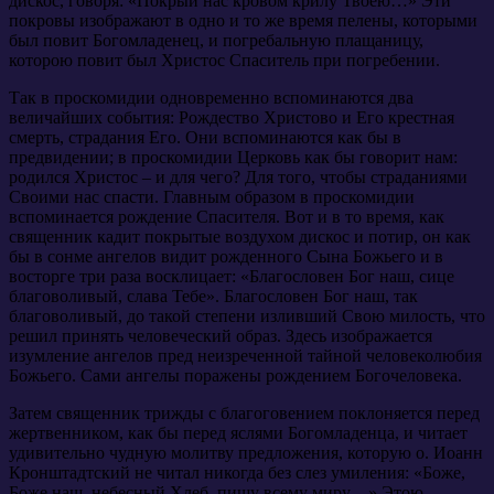
дискос, говоря: «Покрый нас кровом крилу Твоею…» Эти
покровы изображают в одно и то же время пелены, которыми
был повит Богомладенец, и погребальную плащаницу,
которою повит был Христос Спаситель при погребении.
Так в проскомидии одновременно вспоминаются два
величайших события: Рождество Христово и Его крестная
смерть, страдания Его. Они вспоминаются как бы в
предвидении; в проскомидии Церковь как бы говорит нам:
родился Христос – и для чего? Для того, чтобы страданиями
Своими нас спасти. Главным образом в проскомидии
вспоминается рождение Спасителя. Вот и в то время, как
священник кадит покрытые воздухом дискос и потир, он как
бы в сонме ангелов видит рожденного Сына Божьего и в
восторге три раза восклицает: «Благословен Бог наш, сице
благоволивый, слава Тебе». Благословен Бог наш, так
благоволивый, до такой степени изливший Свою милость, что
решил принять человеческий образ. Здесь изображается
изумление ангелов пред неизреченной тайной человеколюбия
Божьего. Сами ангелы поражены рождением Богочеловека.
Затем священник трижды с благоговением поклоняется перед
жертвенником, как бы перед яслями Богомладенца, и читает
удивительно чудную молитву предложения, которую о. Иоанн
Кронштадтский не читал никогда без слез умиления: «Боже,
Боже наш, небесный Хлеб, пищу всему миру…» Этою