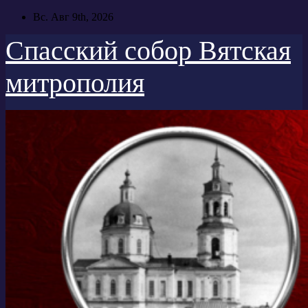
Перейти
Вс. Авг 9th, 2026
к
содержимому
Спасский собор Вятская
митрополия