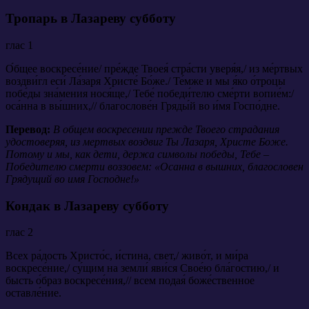
Тропарь в Лазареву субботу
глас 1
О́бщее воскресе́ние/ пре́жде Твоея́ стра́сти уверя́я,/ из ме́ртвых
воздви́гл еси́ Ла́заря Христе́ Бо́же./ Те́мже и мы я́ко о́троцы
побе́ды зна́мения нося́ще,/ Тебе́ победи́телю сме́рти вопие́м:/
оса́нна в вы́шних,// благослове́н Гряды́й во и́мя Госпо́дне.
Перевод:
В общем воскресении прежде Твоего страдания
удостоверяя, из мертвых воздвиг Ты Лазаря, Христе Боже.
Потому и мы, как дети, держа символы победы, Тебе –
Победителю смерти воззовем: «Осанна в вышних, благословен
Грядущий во имя Господне!»
Кондак в Лазареву субботу
глас 2
Всех ра́дость Христо́с, и́стина, свет,/ живо́т, и ми́ра
воскресе́ние,/ су́щим на земли́ яви́ся Свое́ю бла́гостию,/ и
бысть о́браз воскресе́ния,// всем подая́ боже́ственное
оставле́ние.