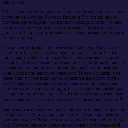
Апр 3, 2026
С Ла­за­ре­вой суб­бо­ты цер­ков­ные пес­но­пе­ния на­чи­на­ют ве­сти
ве­ру­ю­щих по сто­пам Гос­по­да. Вре­ме­ни Его зем­ной жиз­ни
оста­лось ме­нее неде­ли. Час ве­ли­ко­го Ис­хо­да бли­зок. «Об­щее
вос­кре­се­ние преж­де Тво­ея стра­сти уве­ряя, из мерт­вых воз­
двигл еси Ла­за­ря, Хри­сте Бо­же…», – слы­шим мы пе­ние празд­
нич­но­го тро­па­ря.
Вос­кре­ше­ние Ла­за­ря – по­след­нее ве­ли­кое чу­до Хри­ста, по­
след­ний от­блеск Сла­вы Его пе­ред но­чью стра­стей. Еван­ге­
лист Иоанн изо­бра­жа­ет это со­бы­тие как оче­ви­дец, с по­ра­зи­
тель­ной, по­чти ося­за­е­мой до­сто­вер­но­стью. Ви­дишь бук­валь­но
каж­дый штрих: ро­бость уче­ни­ков, их ко­ле­ба­ния и, на­ко­нец,
ре­ши­мость ид­ти на­встре­чу опас­но­сти. Иисус с гла­за­ми, пол­
ны­ми слез, у гроб­ни­цы; сёст­ры, по­дав­лен­ные го­рем; сму­ще­
ние Мар­фы, от­ва­лен­ный ка­мень и власт­ный при­зыв, услы­
шан­ный в иных ми­рах: «Вый­ди, Ла­зарь!» Без­молв­ная фигу­ра
в са­ване на по­ро­ге скле­па… Тот, Кто вско­ре Сам дол­жен бу­дет
[1]
прой­ти через вра­та смер­ти, объ­яв­ля­ет Се­бя ее по­бе­ди­те­лем
.
Хри­сти­ан­ское бо­го­сло­вие рас­смат­ри­ва­ет это чу­до как зри­мый
сим­вол вла­сти Хри­ста над жиз­нью и смер­тью, как уве­ре­ние
уче­ни­ков в сво­ем Вос­кре­се­нии и бу­ду­щем вос­кре­ше­нии мерт­
вых. По­это­му дан­но­му со­бы­тию по­свя­ще­на суб­бо­та ше­стой