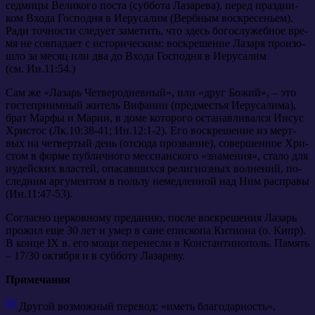
сед­ми­цы Ве­ли­ко­го по­ста (суб­бо­та Ла­за­ре­ва), пе­ред празд­ни­
ком Вхо­да Гос­под­ня в Иеру­са­лим (Верб­ным вос­кре­се­ньем).
Ра­ди точ­но­сти сле­ду­ет за­ме­тить, что здесь бо­го­слу­жеб­ное вре­
мя не сов­па­да­ет с ис­то­ри­че­ским: вос­кре­ше­ние Ла­за­ря про­изо­
шло за ме­сяц или два до Вхо­да Гос­под­ня в Иеру­са­лим
(см. Ин.11:54.)
Сам же «Ла­зарь Чет­ве­ро­днев­ный», или «друг Бо­жий», – это
го­сте­при­им­ный жи­тель Вифа­нии (пред­ме­стья Иеру­са­ли­ма),
брат Мар­фы и Ма­рии, в до­ме ко­то­ро­го оста­нав­ли­вал­ся Иисус
Хри­стос (Лк.10:38-41; Ин.12:1-2). Его вос­кре­ше­ние из мерт­
вых на чет­вер­тый день (от­сю­да про­зва­ние), со­вер­шен­ное Хри­
стом в фор­ме пуб­лич­но­го мес­си­ан­ско­го «зна­ме­ния», ста­ло для
иудей­ских вла­стей, опа­сав­ших­ся ре­ли­ги­оз­ных вол­не­ний, по­
след­ним ар­гу­мен­том в поль­зу немед­лен­ной над Ним рас­пра­вы
(Ин.11:47-53).
Со­глас­но цер­ков­но­му пре­да­нию, по­сле вос­кре­ше­ния Ла­зарь
про­жил еще 30 лет и умер в сане епи­ско­па Ки­ти­о­на (о. Кипр).
В кон­це IX в. его мо­щи пе­ре­нес­ли в Кон­стан­ти­но­поль. Па­мять
– 17/30 ок­тяб­ря и в суб­бо­ту Ла­за­ре­ву.
При­ме­ча­ния
[1]
Дру­гой воз­мож­ный пе­ре­вод: «иметь бла­го­дар­ность».