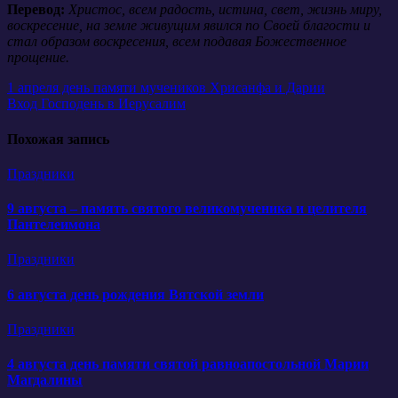
Перевод:
Христос, всем радость, истина, свет, жизнь миру,
воскресение, на земле живущим явился по Своей благости и
стал образом воскресения, всем подавая Божественное
прощение.
Навигация
1 апреля день памяти мучеников Хрисанфа и Дарии
Вход Господень в Иерусалим
по
записям
Похожая запись
Праздники
9 августа – память святого великомученика и целителя
Пантелеимона
Праздники
6 августа день рождения Вятской земли
Праздники
4 августа день памяти святой равноапостольной Марии
Магдалины