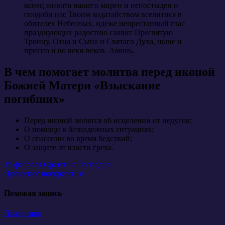
конец живота нашего мирен и непостыден и
сподоби нас Твоим ходатайством вселитися в
обителех Небесных, идеже непрестанный глас
празднующих радостию славит Пресвятую
Троицу, Отца и Сына и Святаго Духа, ныне и
присно и во веки веков. Аминь.
В чем помогает молитва перед иконой
Божией Матери «Взыскание
погибших»
Перед иконой молятся об исцелении от недугов;
О помощи в безнадежных ситуациях;
О спасении во время бедствий;
О защите от власти греха.
Навигация
15 февраля Сретение Господне
Прощеное воскресенье
по
записям
Похожая запись
Праздники