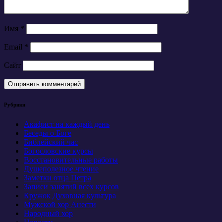
Имя
*
Email
*
Сайт
Рубрики
Акафист на каждый день
Беседы о Боге
Библейский час
Богословские курсы
Восстановительные работы
Душеполезное чтение
Заметки отца Петра
Записи занятий всех курсов
Кружок Духовная культура
Мужской хор Анести
Народный хор