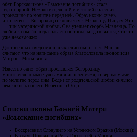
обет. Борская икона «Взыскание погибших» стала
чудотворной. Немало исцелений и историй спасения
произошло по молитве перед ней. Образ иконы очень
интересен — Богородица склоняется к Младенцу Иисусу. Это
— пик материнской любви. Она утешает скорбь Младенца. По
любви к нам Господь спасает нас тогда, когда кажется, что это
уже невозможно.
Достоверных сведений о появлении иконы нет. Многие
считают, что на написание образа благословила иконописца
Матрона Московская.
Известно одно, образ прославляет Богородицу
многочисленными чудесами и исцелениями, совершаемыми
по молитве перед ним. Ведь нет родительской любви сильнее,
чем любовь нашего Небесного Отца.
Списки иконы Божией Матери
«Взыскание погибших»
Воскресения Словущего на Успенском Вражке (Москва);
В храме Положения Ризы Господней в Москве;