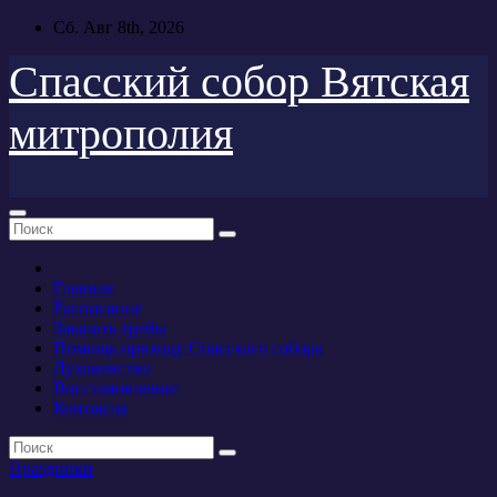
Перейти
Сб. Авг 8th, 2026
к
содержимому
Спасский собор Вятская
митрополия
Главная
Расписание
Заказать требы
Помощь приходу Спасского собора
Духовенство
Восстановление
Контакты
Праздники