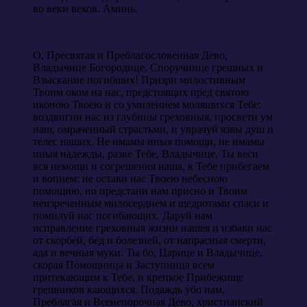
во веки веков. Аминь.
О, Пресвятая и Преблагословенная Дево,
Владычице Богородице, Споручнице грешных и
Взыскание погибших! Призри милостивным
Твоим оком на нас, предстоящих пред святою
иконою Твоею и со умилением молящихся Тебе:
воздвигни нас из глубины греховныя, просвети ум
наш, омраченный страстьми, и уврачуй язвы душ и
телес наших. Не имамы иныя помощи, не имамы
иныя надежды, разве Тебе, Владычице, Ты веси
вся немощи и согрешения наша, к Тебе прибегаем
и вопием: не остави нас Твоею небесною
помощию, но предстани нам присно и Твоим
неизреченным милосердием и щедротами спаси и
помилуй нас погибающих. Даруй нам
исправление греховныя жизни нашея и избави нас
от скорбей, бед и болезней, от напрасныя смерти,
ада и вечныя муки. Ты бо, Царице и Владычице,
скорая Помощница и Заступница всем
притекающим к Тебе, и крепкое Прибежище
грешников кающихся. Подаждь убо нам,
Преблагая и Всенепорочная Дево, христианский