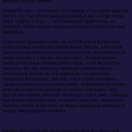
мертвых, но Бог живых».
Божия Матерь — последнее пристанище и последняя надежда
для тех, кто уже почти совершил роковой шаг и переступил
порог смерти. Смерть — не обязательно физическая, но
духовная. Когда человек находился во власти греха и не смог
вырваться.
Существует предание о том, что в XVII веке в Калужской
губернии жил некий крестьянин Федот Обухов, известный
своими богобоязненностью и благочестием. На Крещение, в
самые морозы, в пути его застала пурга. Лошади устали,
впереди был лишь непроходимый овраг, а сам Федот стал
засыпать, что, как известно, приводит замерзающего к
неминуемой гибели. Из последних сил он взмолился
Пресвятой Богородице, дав обет, что в случае спасения —
сделает для приходского храма икону «Взыскание погибших»,
ведь сам он висел на волосок от гибели. Случилось чудо:
другой крестьянин, который пережидал пургу дома, услышал
под окном чудесный голос, который сказал ему «возьмите».
Пытаясь узнать, в чем дело, он вышел навстречу непогоде и
увидел замерзающего человека.
Им был Федот Обухов, выполнивший впоследствии свой