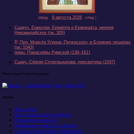
8 августа 2026
〈пред.
след.〉
Сщмчч. Ермола́я, Ерми́ппа и Ермокра́та, иереев
Никомидийских
(ок. 305)
Прп. Моисе́я У́грина, Печерского, в Ближних пещерах
(ок. 1043)
прмц. Параске́вы Римской
(138–161)
Сщмч. Се́ргия
Стрельникова
, пресвитера
(1937)
Фотогалерея Сергея Склярова
МЕНЮ
Наш собор
Восстановительные работы
Приходские новости
Церковные таинства и обряды
Спасский народный университет