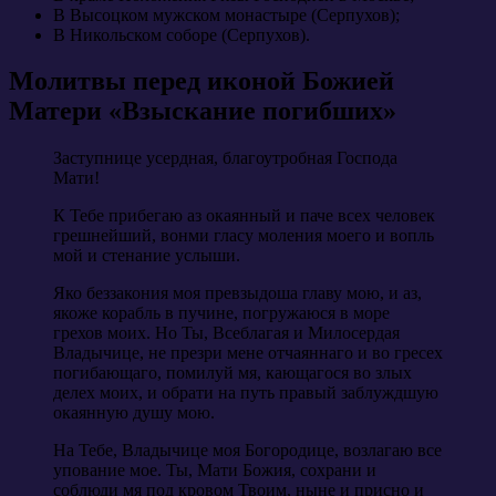
В Высоцком мужском монастыре (Серпухов);
В Никольском соборе (Серпухов).
Молитвы перед иконой Божией
Матери «Взыскание погибших»
Заступнице усердная, благоутробная Господа
Мати!
К Тебе прибегаю аз окаянный и паче всех человек
грешнейший, вонми гласу моления моего и вопль
мой и стенание услыши.
Яко беззакония моя превзыдоша главу мою, и аз,
якоже корабль в пучине, погружаюся в море
грехов моих. Но Ты, Всеблагая и Милосердая
Владычице, не презри мене отчаяннаго и во гресех
погибающаго, помилуй мя, кающагося во злых
делех моих, и обрати на путь правый заблуждшую
окаянную душу мою.
На Тебе, Владычице моя Богородице, возлагаю все
упование мое. Ты, Мати Божия, сохрани и
соблюди мя под кровом Твоим, ныне и присно и