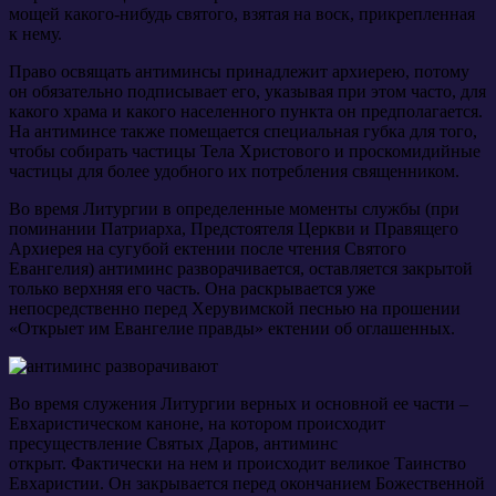
мощей какого-нибудь святого, взятая на воск, прикрепленная
к нему.
Право освящать антиминсы принадлежит архиерею, потому
он обязательно подписывает его, указывая при этом часто, для
какого храма и какого населенного пункта он предполагается.
На антиминсе также помещается специальная губка для того,
чтобы собирать частицы Тела Христового и проскомидийные
частицы для более удобного их потребления священником.
Во время Литургии в определенные моменты службы (при
поминании Патриарха, Предстоятеля Церкви и Правящего
Архиерея на сугубой ектении после чтения Святого
Евангелия) антиминс разворачивается, оставляется закрытой
только верхняя его часть. Она раскрывается уже
непосредственно перед Херувимской песнью на прошении
«Открыет им Евангелие правды» ектении об оглашенных.
Во время служения Литургии верных и основной ее части –
Евхаристическом каноне, на котором происходит
пресуществление Святых Даров, антиминс
открыт. Фактически на нем и происходит великое Таинство
Евхаристии. Он закрывается перед окончанием Божественной