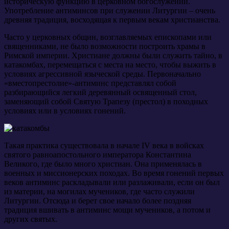
историческую функцию в церковном богослужении.
Употребление антиминсов при служении Литургии – очень
древняя традиция, восходящая к первым векам христианства.
Часто у церковных общин, возглавляемых епископами или
священниками, не было возможности построить храмы в
Римской империи. Христиане должны были служить тайно, в
катакомбах, перемещаться с места на место, чтобы выжить в
условиях агрессивной языческой среды. Первоначально
«вместопрестолие»-антиминс представлял собой
разбирающийся легкий деревянный освященный стол,
заменяющий собой Святую Трапезу (престол) в походных
условиях или в условиях гонений.
Такая практика существовала в начале IV века в войсках
святого равноапостольного императора Константина
Великого, где было много христиан. Она применялась в
военных и миссионерских походах. Во время гонений первых
веков антиминс раскладывали или разлаживали, если он был
из материи, на могилах мучеников, где часто служили
Литургии. Отсюда и берет свое начало более поздняя
традиция вшивать в антиминс мощи мучеников, а потом и
других святых.