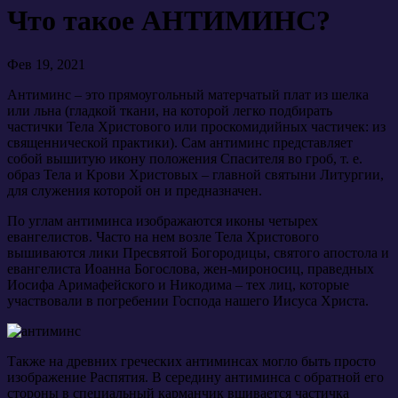
Что такое АНТИМИНС?
Фев 19, 2021
Антиминс – это прямоугольный матерчатый плат из шелка
или льна (гладкой ткани, на которой легко подбирать
частички Тела Христового или проскомидийных частичек: из
священнической практики). Сам антиминс представляет
собой вышитую икону положения Спасителя во гроб, т. е.
образ Тела и Крови Христовых – главной святыни Литургии,
для служения которой он и предназначен.
По углам антиминса изображаются иконы четырех
евангелистов. Часто на нем возле Тела Христового
вышиваются лики Пресвятой Богородицы, святого апостола и
евангелиста Иоанна Богослова, жен-мироносиц, праведных
Иосифа Аримафейского и Никодима – тех лиц, которые
участвовали в погребении Господа нашего Иисуса Христа.
Также на древних греческих антиминсах могло быть просто
изображение Распятия. В середину антиминса с обратной его
стороны в специальный карманчик вшивается частичка