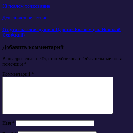
33 псалом толкование
Душеполезное чтение
О пути спасения души и Царстве Божием (св. Николай
Сербский)
Добавить комментарий
Ваш адрес email не будет опубликован.
Обязательные поля
помечены
*
Комментарий
*
Имя
*