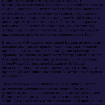
Правящего Архиерея, чтобы послужить в храме с
неосвященным престолом. Об этом свидетельствует святитель
Симеон Солунский: «Антиминсы делаются из льняной ткани
и употребляются вместо священной трапезы. Они шьются и
изготовляются предварительно, как надлежит по Уставу, и на
них совершается все то же, что и на Божественной трапезе.
Когда нужно, по усмотрению архиерея, они, совершенно
освященные, посылаются в места, где нет жертвенника, и на
них совершается божественное священнодействие Таин».
В традиции же Русской Православной Церкви, по некоторым
историческим данным, принято было вкладывать мощи не в
престол, но в сам антиминс, так как церкви преимущественно
строились деревянные и довольно часто страдали от пожаров.
Антиминс все же легче вынести, чем престол. Московский
Собор Русской Православной Церкви от 1675 года
постановил иметь антиминс в храмах даже на освященном
престоле. Без антиминса совершение Божественной литургии
невозможно.
Также богослужебное использование антиминсов имеет и
церковно-дисциплинарную составляющую. Антиминс
освящается законно поставленным в определенную епархию
Правящим Архиереем, подписывается им и выдается
священнику для богослужения в установленном приходе. Тем