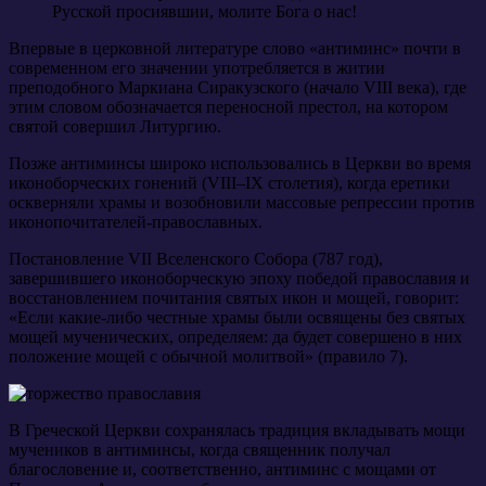
Русской просиявшии, молите Бога о нас!
Впервые в церковной литературе слово «антиминс» почти в
современном его значении употребляется в житии
преподобного Маркиана Сиракузского (начало VIII века), где
этим словом обозначается переносной престол, на котором
святой совершил Литургию.
Позже антиминсы широко использовались в Церкви во время
иконоборческих гонений (VIII–IX столетия), когда еретики
оскверняли храмы и возобновили массовые репрессии против
иконопочитателей-православных.
Постановление VII Вселенского Собора (787 год),
завершившего иконоборческую эпоху победой православия и
восстановлением почитания святых икон и мощей, говорит:
«Если какие-либо честные храмы были освящены без святых
мощей мученических, определяем: да будет совершено в них
положение мощей с обычной молитвой» (правило 7).
В Греческой Церкви сохранялась традиция вкладывать мощи
мучеников в антиминсы, когда священник получал
благословение и, соответственно, антиминс с мощами от