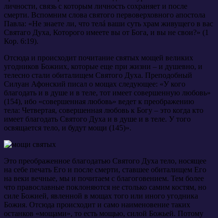
личности, связь с которым личность сохраняет и после
смерти. Вспомним слова святого первоверховного апостола
Павла: «Не знаете ли, что телá ваши суть храм живущего в вас
Святаго Духа, Которого имеете вы от Бога, и вы не свои?» (1
Кор. 6:19).
Отсюда и происходит почитание святых мощей великих
угодников Божиих, которые еще при жизни – и душевно, и
телесно стали обиталищем Святого Духа. Преподобный
Силуан Афонский писал о мощах следующее: «У кого
благодать и в душе и в теле, тот имеет совершенную любовь»
(154), ибо «совершенная любовь» ведет к преображению
тела: Четвертая, совершенная любовь к Богу – это когда кто
имеет благодать Святого Духа и в душе и в теле. У того
освящается тело, и будут мощи (145)».
Это преображенное благодатью Святого Духа тело, носящее
на себе печать Его и после смерти, ставшее обиталищем Его
на веки вечные, мы и почитаем с благоговением. Тем более
что православные поклоняются не столько самим костям, но
силе Божией, явленной в мощах того или иного угодника
Божия. Отсюда происходит и само наименовение таких
останков «мощами», то есть мощью, силой Божьей. Потому