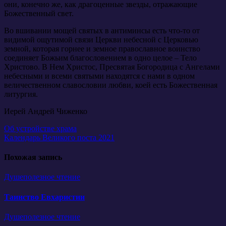
они, конечно же, как драгоценные звезды, отражающие
Божественный свет.
Во вшивании мощей святых в антиминсы есть что-то от
видимой ощутимой связи Церкви небесной с Церковью
земной, которая горнее и земное православное воинство
соединяет Божьим благословением в одно целое – Тело
Христово. В Нем Христос, Пресвятая Богородица с Ангелами
небесными и всеми святыми находятся с нами в одном
величественном славословии любви, коей есть Божественная
литургия.
Иерей Андрей Чиженко
Навигация
Об устройстве храма
Календарь Великого поста 2021
по
записям
Похожая запись
Душеполезное чтение
Таинство Евхаристии
Душеполезное чтение