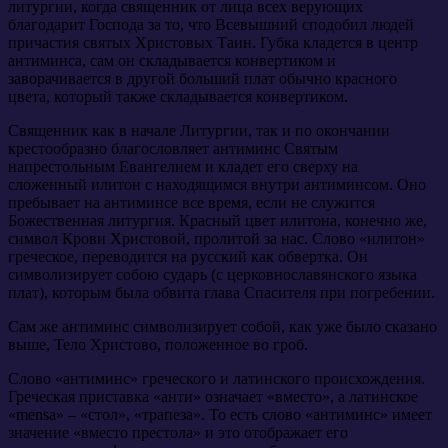
литургии, когда священник от лица всех верующих
благодарит Господа за то, что Всевышний сподобил людей
причастия святых Христовых Таин. Губка кладется в центр
антиминса, сам он складывается конвертиком и
заворачивается в другой больший плат обычно красного
цвета, который также складывается конвертиком.
Священник как в начале Литургии, так и по окончании
крестообразно благословляет антиминс Святым
напрестольным Евангелием и кладет его сверху на
сложенный илитон с находящимся внутри антиминсом. Оно
пребывает на антиминсе все время, если не служится
Божественная литургия. Красный цвет илитона, конечно же,
символ Крови Христовой, пролитой за нас. Слово «илитон»
греческое, переводится на русский как обвертка. Он
символизирует собою сударь (с церковнославянского языка
плат), которым была обвита глава Спасителя при погребении.
Сам же антиминс символизирует собой, как уже было сказано
выше, Тело Христово, положенное во гроб.
Слово «антиминс» греческого и латинского происхождения.
Греческая приставка «анти» означает «вместо», а латинское
«mensa» – «стол», «трапеза». То есть слово «антиминс» имеет
значение «вместо престола» и это отображает его