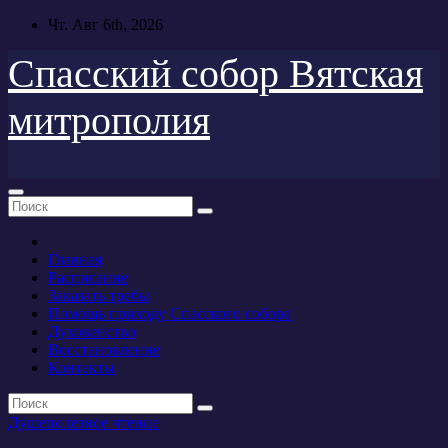
Перейти
Чт. Авг 6th, 2026
к
содержимому
Спасский собор Вятская
митрополия
Главная
Расписание
Заказать требы
Помощь приходу Спасского собора
Духовенство
Восстановление
Контакты
Душеполезное чтение