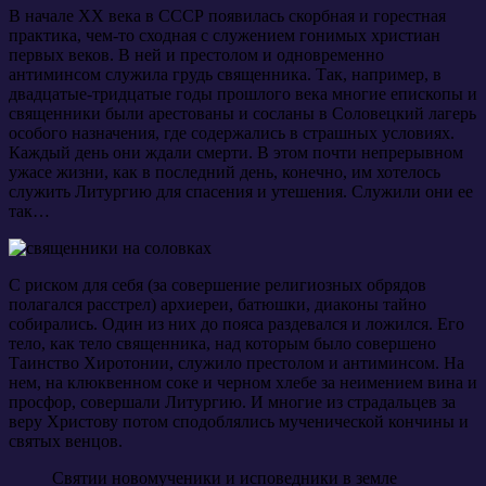
В начале XX века в СССР появилась скорбная и горестная
практика, чем-то сходная с служением гонимых христиан
первых веков. В ней и престолом и одновременно
антиминсом служила грудь священника. Так, например, в
двадцатые-тридцатые годы прошлого века многие епископы и
священники были арестованы и сосланы в Соловецкий лагерь
особого назначения, где содержались в страшных условиях.
Каждый день они ждали смерти. В этом почти непрерывном
ужасе жизни, как в последний день, конечно, им хотелось
служить Литургию для спасения и утешения. Служили они ее
так…
С риском для себя (за совершение религиозных обрядов
полагался расстрел) архиереи, батюшки, диаконы тайно
собирались. Один из них до пояса раздевался и ложился. Его
тело, как тело священника, над которым было совершено
Таинство Хиротонии, служило престолом и антиминсом. На
нем, на клюквенном соке и черном хлебе за неимением вина и
просфор, совершали Литургию. И многие из страдальцев за
веру Христову потом сподоблялись мученической кончины и
святых венцов.
Святии новомученики и исповедники в земле