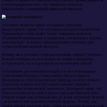
самым это является символом апостольской преемственности
и подтверждением того, что священнослужитель
принадлежит к каноничной церковной иерархии.
Антиминс является одною из главных святыней
православного храма. Он постоянно находится на престоле.
Прикасаться к нему может только священнослужитель,
облаченный минимально в подрясник, епитрахиль и поручи,
максимально – в полное священническое облачение для
служения Божественной литургии.
Почему же в антиминс помещаются мощи святых? Ответим с
Божьей помощью на этот вопрос не только в конкретно-
историческом, но и в духовном догматическом смысле.
Основанием для почитания мощей есть Боговоплощение
Сына Божия Господа и Спаса нашего Иисуса Христа.
Восприняв на себя человеческую природу, во всей полноте
Спаситель освятил ее и тем самым навечно утвердил
достоинство человеческой телесности. Вспомним также, что
Христос вознесся на небо и воссел одесную Престола Бога
Отца не только как истинный Бог, но и как истинный Человек
– в человеческой душевно-телесной природе. Потому для
православных христиан тело – один из уровней человеческой