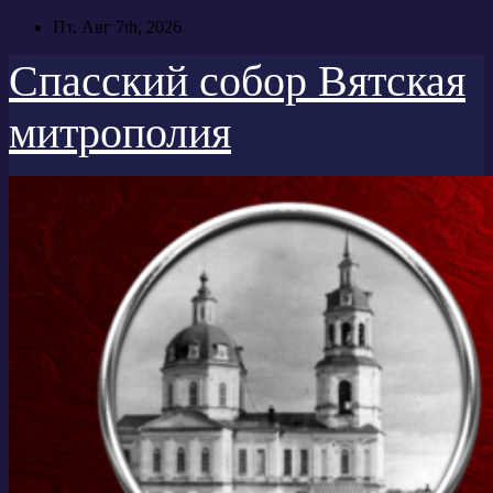
Перейти
Пт. Авг 7th, 2026
к
содержимому
Спасский собор Вятская
митрополия