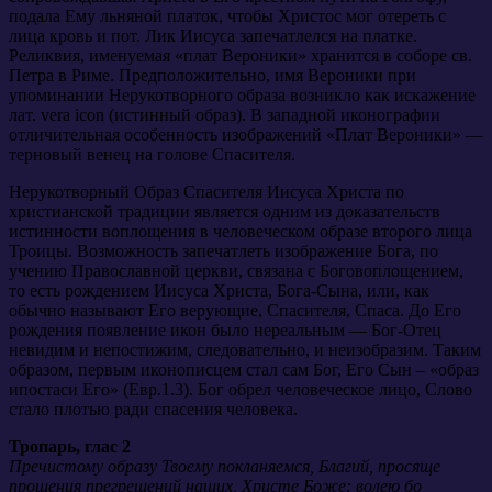
подала Ему льняной платок, чтобы Христос мог отереть с
лица кровь и пот. Лик Иисуса запечатлелся на платке.
Реликвия, именуемая «плат Вероники» хранится в соборе св.
Петра в Риме. Предположительно, имя Вероники при
упоминании Нерукотворного образа возникло как искажение
лат. vera icon (истинный образ). В западной иконографии
отличительная особенность изображений «Плат Вероники» —
терновый венец на голове Спасителя.
Нерукотворный Образ Спасителя Иисуса Христа по
христианской традиции является одним из доказательств
истинности воплощения в человеческом образе второго лица
Троицы. Возможность запечатлеть изображение Бога, по
учению Православной церкви, связана с Боговоплощением,
то есть рождением Иисуса Христа, Бога-Сына, или, как
обычно называют Его верующие, Спасителя, Спаса. До Его
рождения появление икон было нереальным — Бог-Отец
невидим и непостижим, следовательно, и неизобразим. Таким
образом, первым иконописцем стал сам Бог, Его Сын – «образ
ипостаси Его» (Евр.1.3). Бог обрел человеческое лицо, Слово
стало плотью ради спасения человека.
Тропарь, глас 2
Пречистому образу Твоему покланяемся, Благий, просяще
прощения прегрешений наших, Христе Боже: волею бо