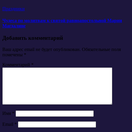
Праздники
Чудеса по молитвам к святой равноапостольной Марии
Магдалине
Добавить комментарий
Ваш адрес email не будет опубликован.
Обязательные поля
помечены
*
Комментарий
*
Имя
*
Email
*