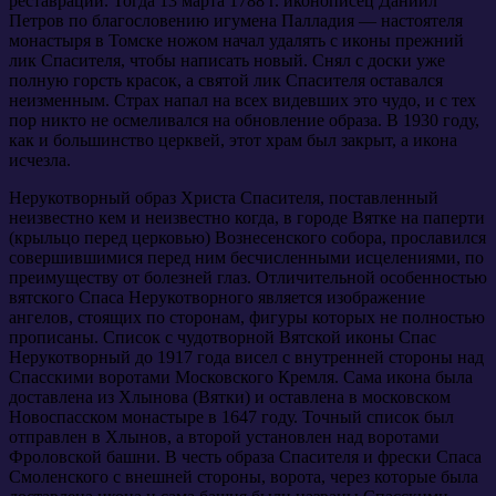
реставрации. Тогда 13 марта 1788 г. иконописец Даниил
Петров по благословению игумена Палладия — настоятеля
монастыря в Томске ножом начал удалять с иконы прежний
лик Спасителя, чтобы написать новый. Снял с доски уже
полную горсть красок, а святой лик Спасителя оставался
неизменным. Страх напал на всех видевших это чудо, и с тех
пор никто не осмеливался на обновление образа. В 1930 году,
как и большинство церквей, этот храм был закрыт, а икона
исчезла.
Нерукотворный образ Христа Спасителя, поставленный
неизвестно кем и неизвестно когда, в городе Вятке на паперти
(крыльцо перед церковью) Вознесенского собора, прославился
совершившимися перед ним бесчисленными исцелениями, по
преимуществу от болезней глаз. Отличительной особенностью
вятского Спаса Нерукотворного является изображение
ангелов, стоящих по сторонам, фигуры которых не полностью
прописаны. Список с чудотворной Вятской иконы Спас
Нерукотворный до 1917 года висел с внутренней стороны над
Спасскими воротами Московского Кремля. Сама икона была
доставлена из Хлынова (Вятки) и оставлена в московском
Новоспасском монастыре в 1647 году. Точный список был
отправлен в Хлынов, а второй установлен над воротами
Фроловской башни. В честь образа Спасителя и фрески Спаса
Смоленского с внешней стороны, ворота, через которые была