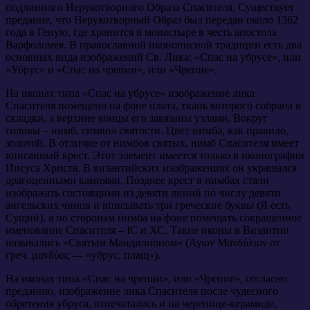
подлинного Нерукотворного Образа Спасителя. Существует
предание, что Нерукотворный Образ был передан около 1362
года в Геную, где хранится в монастыре в честь апостола
Варфоломея. В православной иконописной традиции есть два
основных вида изображений Св. Лика: «Спас на убрусе», или
«Убрус» и «Спас на чрепии», или «Чрепие».
На иконах типа «Спас на убрусе» изображение лика
Спасителя помещено на фоне плата, ткань которого собрана в
складки, а верхние концы его завязаны узлами. Вокруг
головы – нимб, символ святости. Цвет нимба, как правило,
золотой. В отличие от нимбов святых, нимб Спасителя имеет
вписанный крест. Этот элемент имеется только в иконографии
Иисуса Христа. В византийских изображениях он украшался
драгоценными камнями. Позднее крест в нимбах стали
изображать состоящими из девяти линий по числу девяти
ангельских чинов и вписывать три греческие буквы (Я есть
Сущий), а по сторонам нимба на фоне помещать сокращенное
именование Спасителя – IС и ХС. Такие иконы в Византии
назывались «Святым Мандилионом» (Άγιον Μανδύλιον от
греч. μανδύας — «убрус, плащ»).
На иконах типа «Спас на чрепии», или «Чрепие», согласно
преданию, изображение лика Спасителя после чудесного
обретения убруса, отпечаталось и на черепице-керамиде,