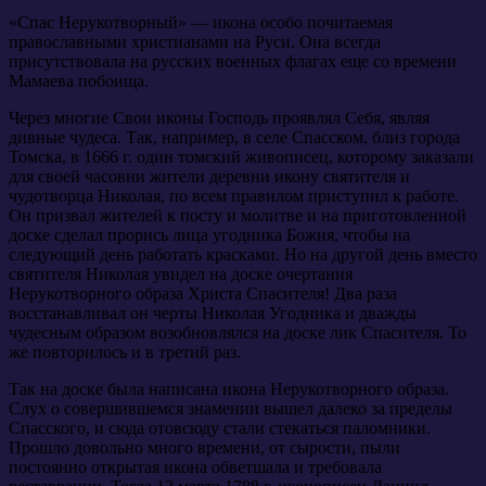
«Спас Нерукотворный» — икона особо почитаемая
православными христианами на Руси. Она всегда
присутствовала на русских военных флагах еще со времени
Мамаева побоища.
Через многие Свои иконы Господь проявлял Себя, являя
дивные чудеса. Так, например, в селе Спасском, близ города
Томска, в 1666 г. один томский живописец, которому заказали
для своей часовни жители деревни икону святителя и
чудотворца Николая, по всем правилом приступил к работе.
Он призвал жителей к посту и молитве и на приготовленной
доске сделал прорись лица угодника Божия, чтобы на
следующий день работать красками. Но на другой день вместо
святителя Николая увидел на доске очертания
Нерукотворного образа Христа Спасителя! Два раза
восстанавливал он черты Николая Угодника и дважды
чудесным образом возобновлялся на доске лик Спасителя. То
же повторилось и в третий раз.
Так на доске была написана икона Нерукотворного образа.
Слух о совершившемся знамении вышел далеко за пределы
Спасского, и сюда отовсюду стали стекаться паломники.
Прошло довольно много времени, от сырости, пыли
постоянно открытая икона обветшала и требовала