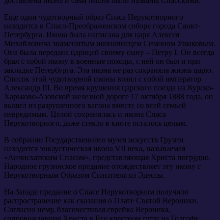
доставлена икона и сама башня были названы Спасскими.
Еще один чудотворный образ Спаса Нерукотворного
находится в Спасо-Преображенском соборе города Санкт-
Петербурга. Икона была написана для царя Алексея
Михайловича знаменитым иконописцем Симоном Ушаковым.
Она была передана царицей своему сыну – Петру I. Он всегда
брал с собой икону в военные походы, с ней он был и при
закладке Петербурга. Эта икона не раз сохраняла жизнь царю.
Список этой чудотворной иконы возил с собой император
Александр III. Во время крушения царского поезда на Курско-
Харьково-Азовской железной дороге 17 октября 1888 года, он
вышел из разрушенного вагона вместе со всей семьей
невредимым. Целой сохранилась и икона Спаса
Нерукотворного, даже стекло в киоте осталось целым.
В собрании Государственного музея искусств Грузии
находится энкаустическая икона VII века, называемая
«Анчисхатским Спасом», представляющая Христа погрудно.
Народное грузинское предание отождествляет эту икону с
Нерукотворным Образом Спасителя из Эдессы.
На Западе предание о Спасе Нерукотворном получило
распространение как сказания о Плате Святой Вероники.
Согласно нему, благочестивая еврейка Вероника,
сопровождавшая Христа в Его крестном пути на Голгофу,