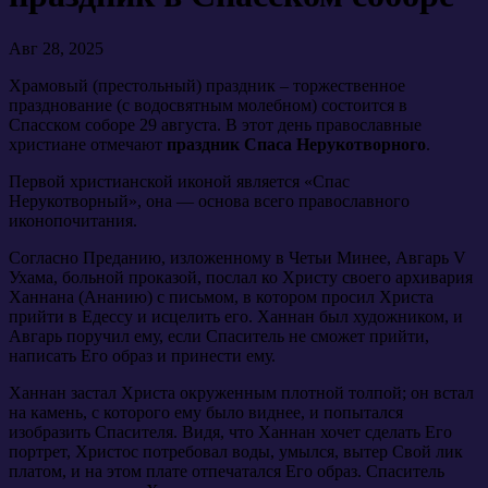
Авг 28, 2025
Храмовый (престольный) праздник – торжественное
празднование (с водосвятным молебном) состоится в
Спасском соборе 29 августа. В этот день православные
христиане отмечают
праздник
Спаса
Нерукотворного
.
Первой христианской иконой является «Спас
Нерукотворный», она — основа всего православного
иконопочитания.
Согласно Преданию, изложенному в Четьи Минее, Авгарь V
Ухама, больной проказой, послал ко Христу своего архивария
Ханнана (Ананию) с письмом, в котором просил Христа
прийти в Едессу и исцелить его. Ханнан был художником, и
Авгарь поручил ему, если Спаситель не сможет прийти,
написать Его образ и принести ему.
Ханнан застал Христа окруженным плотной толпой; он встал
на камень, с которого ему было виднее, и попытался
изобразить Спасителя. Видя, что Ханнан хочет сделать Его
портрет, Христос потребовал воды, умылся, вытер Свой лик
платом, и на этом плате отпечатался Его образ. Спаситель