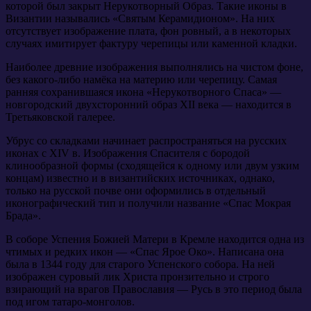
которой был закрыт Нерукотворный Образ. Такие иконы в
Византии назывались «Святым Керамидионом». На них
отсутствует изображение плата, фон ровный, а в некоторых
случаях имитирует фактуру черепицы или каменной кладки.
Наиболее древние изображения выполнялись на чистом фоне,
без какого-либо намёка на материю или черепицу. Самая
ранняя сохранившаяся икона «Нерукотворного Спаса» —
новгородский двухсторонний образ XII века — находится в
Третьяковской галерее.
Убрус со складками начинает распространяться на русских
иконах с ХIV в. Изображения Спасителя с бородой
клинообразной формы (сходящейся к одному или двум узким
концам) известно и в византийских источниках, однако,
только на русской почве они оформились в отдельный
иконографический тип и получили название «Спас Мокрая
Брада».
В соборе Успения Божией Матери в Кремле находится одна из
чтимых и редких икон — «Спас Ярое Око». Написана она
была в 1344 году для старого Успенского собора. На ней
изображен суровый лик Христа пронзительно и строго
взирающий на врагов Православия — Русь в это период была
под игом татаро-монголов.