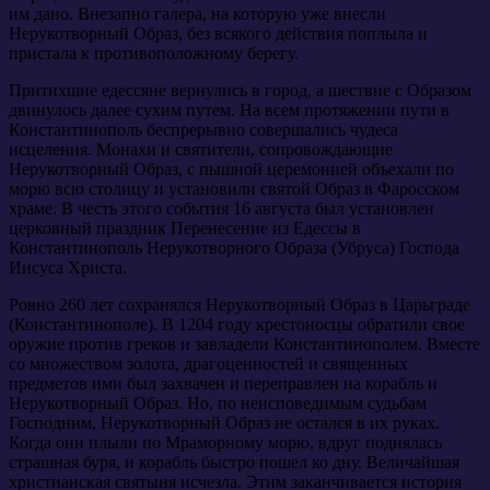
им дано. Внезапно галера, на которую уже внесли
Нерукотворный Образ, без всякого действия поплыла и
пристала к противоположному берегу.
Притихшие едессяне вернулись в город, а шествие с Образом
двинулось далее сухим путем. На всем протяжении пути в
Константинополь беспрерывно совершались чудеса
исцеления. Монахи и святители, сопровождающие
Нерукотворный Образ, с пышной церемонией объехали по
морю всю столицу и установили святой Образ в Фаросском
храме. В честь этого события 16 августа был установлен
церковный праздник Перенесение из Едессы в
Константинополь Нерукотворного Образа (Убруса) Господа
Иисуса Христа.
Ровно 260 лет сохранялся Нерукотворный Образ в Царьграде
(Константинополе). В 1204 году крестоносцы обратили свое
оружие против греков и завладели Константинополем. Вместе
со множеством золота, драгоценностей и священных
предметов ими был захвачен и переправлен на корабль и
Нерукотворный Образ. Но, по неисповедимым судьбам
Господним, Нерукотворный Образ не остался в их руках.
Когда они плыли по Мраморному морю, вдруг поднялась
страшная буря, и корабль быстро пошел ко дну. Величайшая
христианская святыня исчезла. Этим заканчивается история