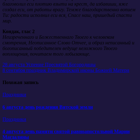
благоволил еси плотию взыти на крест, да избавиши, яже
создал еси, от работы врагу. Темже благодарственно вопием
Ти: радости исполнил еси вся, Спасе наш, пришедый спасти
мир.
Кондак, глас 2
Неизреченнаго и Божественнаго Твоего к человеком
смотрения, Неописанное Слово Отчее, и образ неписанный и
богописанный победителен ведуще неложного Твоего
воплощения, почитаем того лобызающе.
Навигация
28 августа Успение Пресвятой Богородицы
8 сентября праздник Владимирской иконы Божией Матери
по
записям
Похожая запись
Праздники
6 августа день рождения Вятской земли
Праздники
4 августа день памяти святой равноапостольной Марии
Магдалины