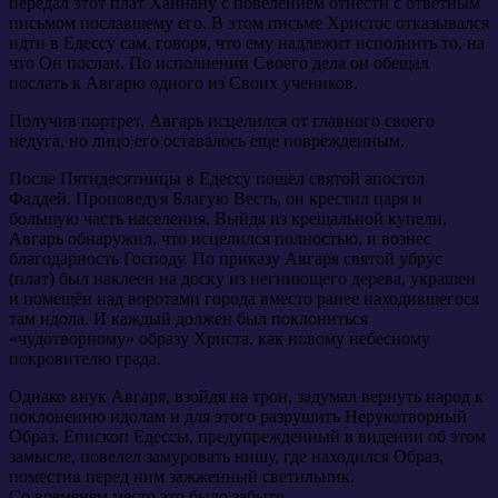
передал этот плат Ханнану с повелением отнести с ответным
письмом пославшему его. В этом письме Христос отказывался
идти в Едессу сам, говоря, что ему надлежит исполнить то, на
что Он послан. По исполнении Своего дела он обещал
послать к Авгарю одного из Своих учеников.
Получив портрет, Авгарь исцелился от главного своего
недуга, но лицо его оставалось еще поврежденным.
После Пятидесятницы в Едессу пошел святой апостол
Фаддей. Проповедуя Благую Весть, он крестил царя и
большую часть населения. Выйдя из крещальной купели,
Авгарь обнаружил, что исцелился полностью, и вознес
благодарность Господу. По приказу Авгаря святой убрус
(плат) был наклеен на доску из негниющего дерева, украшен
и помещён над воротами города вместо ранее находившегося
там идола. И каждый должен был поклониться
«чудотворному» образу Христа, как новому небесному
покровителю града.
Однако внук Авгаря, взойдя на трон, задумал вернуть народ к
поклонению идолам и для этого разрушить Нерукотворный
Образ. Епископ Едессы, предупрежденный в видении об этом
замысле, повелел замуровать нишу, где находился Образ,
поместив перед ним зажженный светильник.
Со временем место это было забыто.