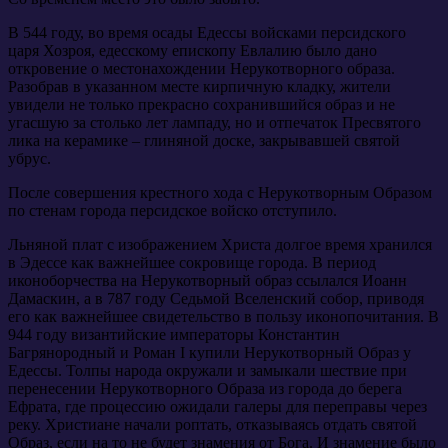
В 544 году, во время осады Едессы войсками персидского
царя Хозроя, едесскому епископу Евлалию было дано
откровение о местонахождении Нерукотворного образа.
Разобрав в указанном месте кирпичную кладку, жители
увидели не только прекрасно сохранившийся образ и не
угасшую за столько лет лампаду, но и отпечаток Пресвятого
лика на керамике – глиняной доске, закрывавшей святой
убрус.
После совершения крестного хода с Нерукотворным Образом
по стенам города персидское войско отступило.
Льняной плат с изображением Христа долгое время хранился
в Эдессе как важнейшее сокровище города. В период
иконоборчества на Нерукотворный образ ссылался Иоанн
Дамаскин, а в 787 году Седьмой Вселенский собор, приводя
его как важнейшее свидетельство в пользу иконопочитания. В
944 году византийские императоры Константин
Багрянородный и Роман I купили Нерукотворный Образ у
Едессы. Толпы народа окружали и замыкали шествие при
перенесении Нерукотворного Образа из города до берега
Ефрата, где процессию ожидали галеры для переправы через
реку. Христиане начали роптать, отказываясь отдать святой
Образ, если на то не будет знамения от Бога. И знамение было