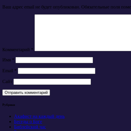
Ваш адрес email не будет опубликован.
Обязательные поля пом
Комментарий
*
Имя
*
Email
*
Сайт
Рубрики
Акафист на каждый день
Беседы о Боге
Библейский час