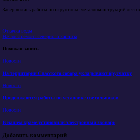
Завершились работы по огрунтовке металлоконструкций лестни
Навигация
Откачка воды
Начался ремонт северного карниза
по
записям
Похожая запись
Новости
На территории Спасского собора укладывают брусчатку
Новости
Продолжаются работы по установке светильников
Новости
В нашем храме установили электронный звонарь
Добавить комментарий