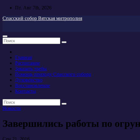
Перейти
Пт. Авг 7th, 2026
к
Спасский собор Вятская митрополия
содержимому
Главная
Расписание
Заказать требы
Помощь приходу Спасского собора
Духовенство
Восстановление
Контакты
Новости
Завершились работы по огру
Сен 21, 2016