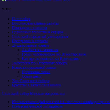
МЕНЮ
Наш собор
Восстановительные работы
Приходские новости
Церковные таинства и обряды
Спасский народный университет
Праздники и службы
Душеполезное чтение
Акафисты и молитвы
Грехи человеческие по 20 мытарствам
Как приготовиться ко Причастию
Экскурсии по Спасскому собору
Новости церковной лавки
Церковная лавка
Обзор книг
Хор Спасского собора
Братство Святителя Николая
Спасский собор Вятская митрополия
Использование файлов cookie и политика конфиденциаль
Пользовательское соглашение