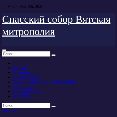
Перейти
Сб. Авг 8th, 2026
к
содержимому
Спасский собор Вятская
митрополия
Главная
Расписание
Заказать требы
Помощь приходу Спасского собора
Духовенство
Восстановление
Контакты
Новости