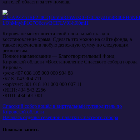
жителей области за эту помощь.
Кировчане могут внести свой посильный вклад в
восстановление храма. Сделать это можно на сайте фонда, а
также перечислив любую денежную сумму по следующим
реквизитам:
Полное наименование — Благотворительный Фонд
Кировской области «Восстановление Спасского собора города
Кирова».
•р/сч: 407 038 105 000 000 904 88
•БИК: 043 304 711
•кор/счет: 301 018 101 000 000 007 11
•ИНН: 434 543 2256
•КПП: 434 501 001
Навигация
Спасский собор вошёл в виртуальный путеводитель по
Кировской области
по
Началась отделка северной палатки Спасского собора
записям
Похожая запись