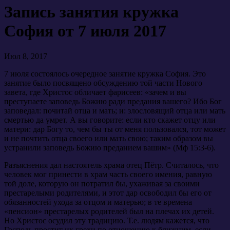
Запись занятия кружка
София от 7 июля 2017
Июл 8, 2017
7 июля состоялось очередное занятие кружка София. Это
занятие было посвящено обсуждению той части Нового
завета, где Христос обличает фарисеев: «зачем и вы
преступаете заповедь Божию ради предания вашего? Ибо Бог
заповедал: почитай отца и мать; и: злословящий отца или мать
смертью да умрет.
А вы говорите: если кто скажет отцу или
матери: дар Богу то, чем бы ты от меня пользовался, тот может
и не почтить отца своего или мать свою; таким образом вы
устранили заповедь Божию преданием вашим» (Мф 15:3-6).
Разъяснения дал настоятель храма отец Пётр. Считалось, что
человек мог принести в храм часть своего имения, равную
той доле, которую он потратил бы, ухаживая за своими
престарелыми родителями, и этот дар освободил бы его от
обязанностей ухода за отцом и матерью; в те времена
«пенсион» престарелых родителей был на плечах их детей.
Но Христос осудил эту традицию. Т.е. людям кажется, что
Господь простит их грехи по отношению к ближним, если