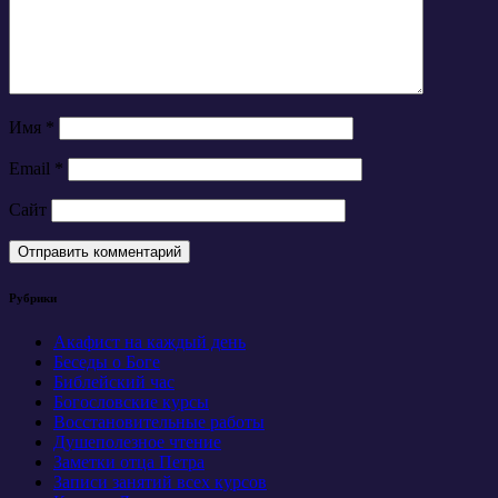
Имя
*
Email
*
Сайт
Рубрики
Акафист на каждый день
Беседы о Боге
Библейский час
Богословские курсы
Восстановительные работы
Душеполезное чтение
Заметки отца Петра
Записи занятий всех курсов