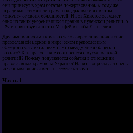
они принесут в храм богатые пожертвования. К тому же
нерадивые служители храма поддерживали их в этом
«откупе» от своих обязанностей. И вот Христос осуждает
одно из таких укоренившихся правил в иудейской религии, о
чём и повествует апостол Матфей в своём Евангелии.
Другими вопросами кружка стало современное положение
православной церкви в мире: зачем православным
объединяться с католиками? Что между ними общего и
разного? Как православие соотносится с мусульманской
религией? Почему попускаются события в отношении
православных храмов на Украине? На все вопросы дал очень
исчерпывающие ответы настоятель храма.
Часть 1