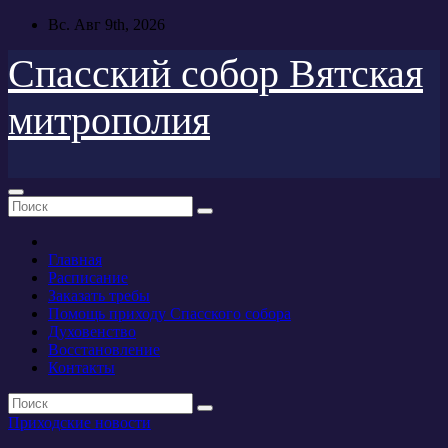
Перейти
Вс. Авг 9th, 2026
к
содержимому
Спасский собор Вятская
митрополия
Главная
Расписание
Заказать требы
Помощь приходу Спасского собора
Духовенство
Восстановление
Контакты
Приходские новости