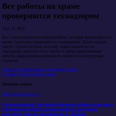
Все работы на храме
проверяются технадзором
Апр 12, 2016
Все строительно-монтажные работы, которые выполняются в
храме, тщательно проверяются технадзором. Наши предки
умели строить на века, поэтому задача инженера по
технадзору добиться того, чтобы и сейчас выполняемые
работы гарантировали прочность храма на последующие
столетия.
Навигация
Таинство Соборования в Спасском соборе
Служба Страстям Христовым
по
записям
Похожая запись
Приходские новости
Соболезнования Святейшего Патриарха Кирилла родным
и близким погибших и пострадавшим в результате
ракетного удара по предприятию в г. Кирове