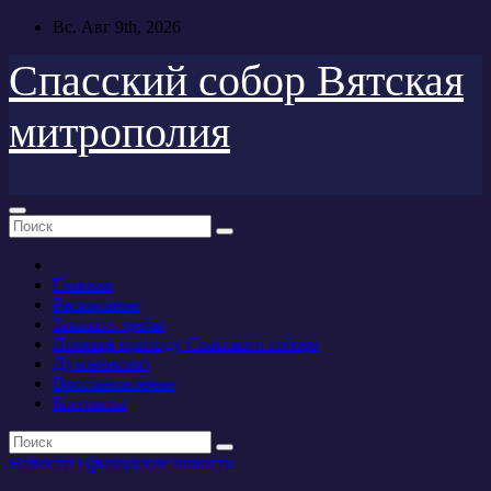
Перейти
Вс. Авг 9th, 2026
к
содержимому
Спасский собор Вятская
митрополия
Главная
Расписание
Заказать требы
Помощь приходу Спасского собора
Духовенство
Восстановление
Контакты
Новости
Приходские новости