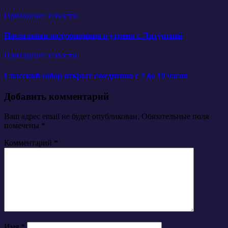
Приходские новости
Пасхальная полунощница и утреня с Литургией
Приходские новости
Спасский собор открыт ежедневно с 7 до 19 часов
Добавить комментарий
Ваш адрес email не будет опубликован.
Обязательные поля
помечены
*
Комментарий
*
Имя
*