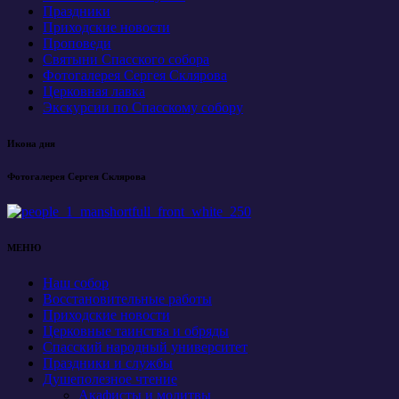
Праздники
Приходские новости
Проповеди
Святыни Спасского собора
Фотогалерея Сергея Склярова
Церковная лавка
Экскурсии по Спасскому собору
Икона дня
Фотогалерея Сергея Склярова
МЕНЮ
Наш собор
Восстановительные работы
Приходские новости
Церковные таинства и обряды
Спасский народный университет
Праздники и службы
Душеполезное чтение
Акафисты и молитвы