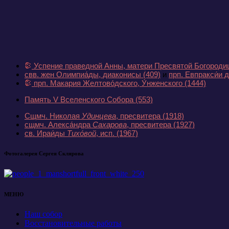
Успение праведной Анны, матери Пресвятой Богород
свв. жен Олимпиа́ды, диаконисы
(409)
и
прп. Евпракси́и 
прп. Макария Желтово́дского, У́нженского
(1444)
Память V Вселенского Собора
(553)
Сщмч. Николая
Удинцева
, пресвитера
(1918)
сщмч. Алекса́ндра
Сахарова
, пресвитера
(1927)
св. Ираи́ды
Тихо́вой
, исп.
(1967)
Фотогалерея Сергея Склярова
МЕНЮ
Наш собор
Восстановительные работы