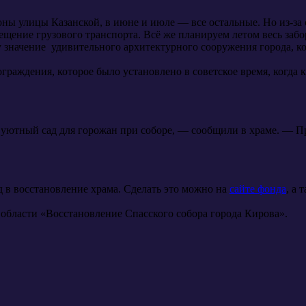
ны улицы Казанской, в июне и июле — все остальные. Но из-за 
щение грузового транспорта. Всё же планируем летом весь забор
 значение удивительного архитектурного сооружения города, ко
ограждения, которое было установлено в советское время, когда
уютный сад для горожан при соборе, — сообщили в храме. — Прое
 в восстановление храма. Сделать это можно на
сайте фонда
, а
бласти «Восстановление Спасского собора города Кирова».