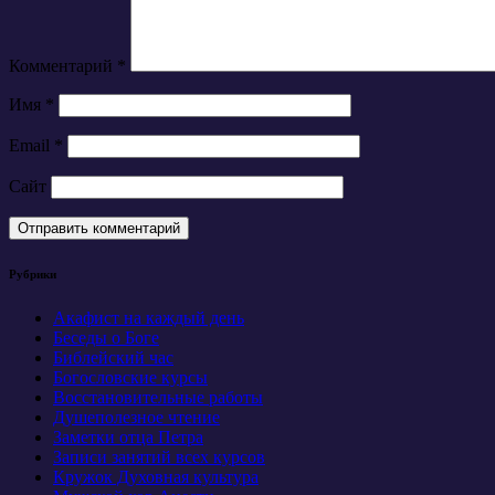
Комментарий
*
Имя
*
Email
*
Сайт
Рубрики
Акафист на каждый день
Беседы о Боге
Библейский час
Богословские курсы
Восстановительные работы
Душеполезное чтение
Заметки отца Петра
Записи занятий всех курсов
Кружок Духовная культура