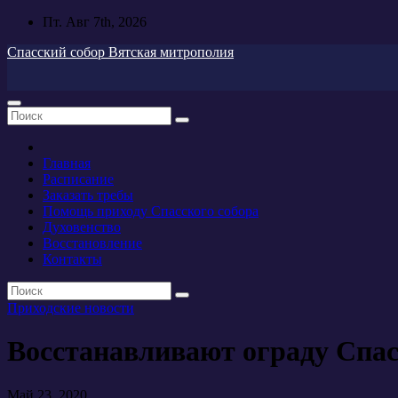
Перейти
Пт. Авг 7th, 2026
к
Спасский собор Вятская митрополия
содержимому
Главная
Расписание
Заказать требы
Помощь приходу Спасского собора
Духовенство
Восстановление
Контакты
Приходские новости
Восстанавливают ограду Спас
Май 23, 2020