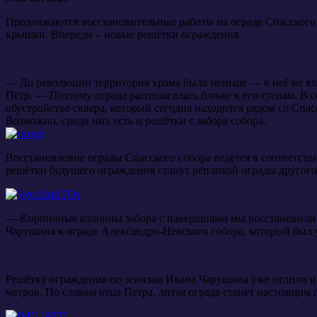
Продолжаются восстановительные работы на ограде Спасского 
крышки. Впереди – новые решётки ограждения.
— До революции территория храма была меньше — в неё не вход
Пётр. — Поэтому ограда располагалась ближе к его стенам. В 
обустройстве сквера, который сегодня находится рядом со Спас
Возможно, среди них есть и решётки с забора собора.
Восстановление ограды Спасского собора ведётся в соответс
решётки будущего ограждения станут репликой ограды другог
— Кирпичные колонны забора с навершиями мы восстановили по
Чарушина к ограде Александро-Невского собора, который был 
Решётку ограждения по эскизам Ивана Чарушина уже отлили из 
метров. По словам отца Петра, литая ограда станет настоящим 