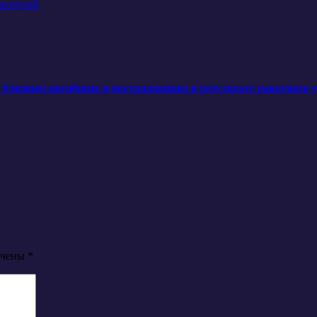
ужителей
лизким погибших и пострадавшим в результате ракетного уд
ечены
*