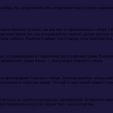
собора. На сегодняшний день установили около сорока каменны
или боковые палатки, так как они не принадлежали собору, а б
советское время она, как и ограждения у многих других вятских
ским собором. Решётки в заборе этого сквера, если приглядетьс
твии с сохранившимися старинными фотографиями храма. Внешни
о знаменитого храма Вятки — Александро-Невского собора.
 фотографиям Спасского собора. Рисунок решётки забора найти 
уничтожен в советское время. Это ещё и знак нашей памяти о 
металла на одном из московских предприятий. Установлен один 
произведением искусства. Кроме того, она долговечна.