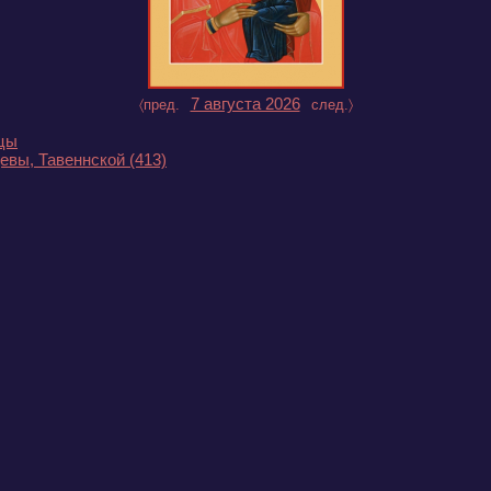
7 августа 2026
〈пред.
след.〉
ицы
девы, Тавеннской
(413)