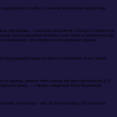
х наверший на столбы, а также металлические парапетные
ыли торговыми, — рассказал настоятель Спасского собора отец
 храмов, была разрушена. Решётки с них были использованы при
я, неодинаковые, они сборные из близлежащих храмов.
й вид наверший также является аутентичным. А вот новые
не удалось, решили взять эскизы вятского архитектора И.А.
прекрасном храме, — говорит священник Пётр Машковцев.
пролёт, на очереди – ещё 29, всего порядка 150 погонных