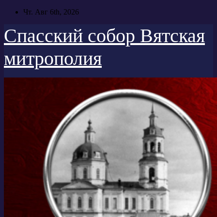
Перейти
Чт. Авг 6th, 2026
к
содержимому
Спасский собор Вятская
митрополия