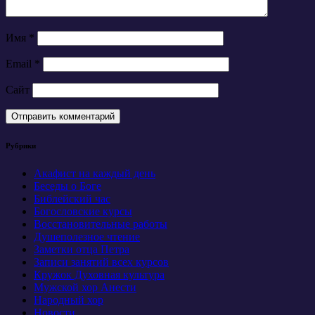
Имя
*
Email
*
Сайт
Рубрики
Акафист на каждый день
Беседы о Боге
Библейский час
Богословские курсы
Восстановительные работы
Душеполезное чтение
Заметки отца Петра
Записи занятий всех курсов
Кружок Духовная культура
Мужской хор Анести
Народный хор
Новости