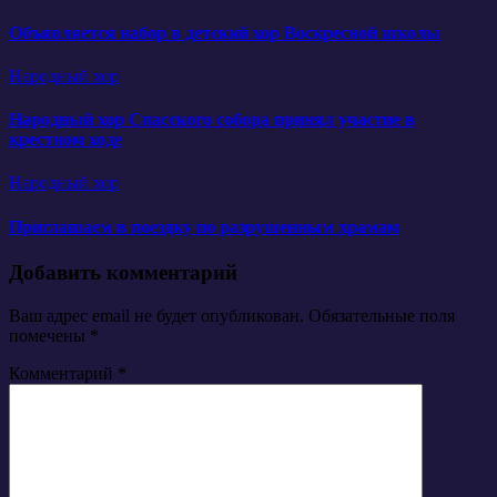
Объявляется набор в детский хор Воскресной школы
Народный хор
Народный хор Спасского собора принял участие в
крестном ходе
Народный хор
Приглашаем в поездку по разрушенным храмам
Добавить комментарий
Ваш адрес email не будет опубликован.
Обязательные поля
помечены
*
Комментарий
*