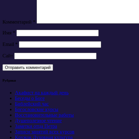
Комментарий
*
Имя
*
Email
*
Сайт
Рубрики
Акафист на каждый день
Беседы о Боге
Библейский час
Богословские курсы
Восстановительные работы
Душеполезное чтение
Заметки отца Петра
Записи занятий всех курсов
Кружок Духовная культура