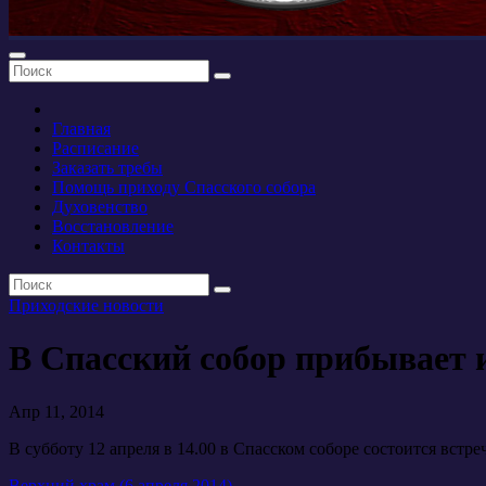
Главная
Расписание
Заказать требы
Помощь приходу Спасского собора
Духовенство
Восстановление
Контакты
Приходские новости
В Спасский собор прибывает 
Апр 11, 2014
В субботу 12 апреля в 14.00 в Спасском соборе состоится встр
Верхний храм (6 апреля 2014)