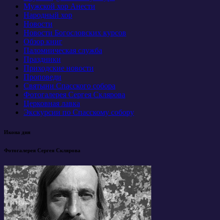
Мужской хор Анести
Народный хор
Новости
Новости Богословских курсов
Обзор книг
Паломническая служба
Праздники
Приходские новости
Проповеди
Святыни Спасского собора
Фотогалерея Сергея Склярова
Церковная лавка
Экскурсии по Спасскому собору
Икона дня
Фотогалерея Сергея Склярова