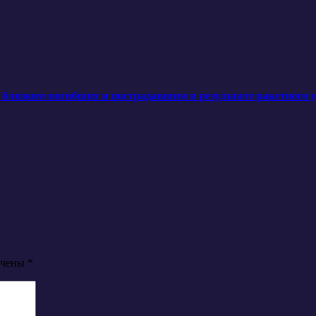
лизким погибших и пострадавшим в результате ракетного уд
ечены
*