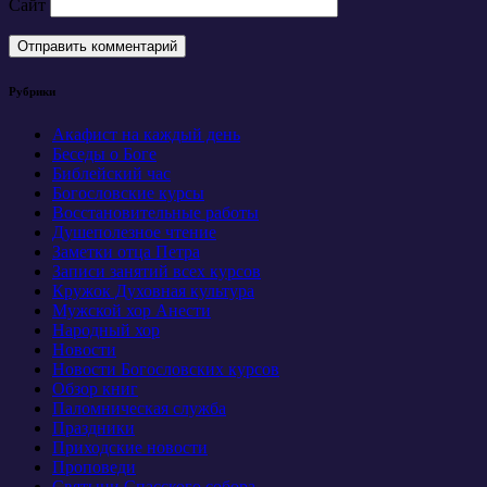
Сайт
Рубрики
Акафист на каждый день
Беседы о Боге
Библейский час
Богословские курсы
Восстановительные работы
Душеполезное чтение
Заметки отца Петра
Записи занятий всех курсов
Кружок Духовная культура
Мужской хор Анести
Народный хор
Новости
Новости Богословских курсов
Обзор книг
Паломническая служба
Праздники
Приходские новости
Проповеди
Святыни Спасского собора