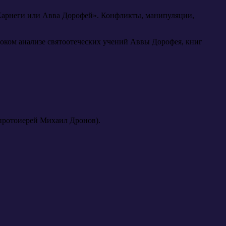
 Карнеги или Авва Дорофей». Конфликты, манипуляции,
боком анализе святоотеческих учений Аввы Дорофея, книг
(протоиерей Михаил Дронов).