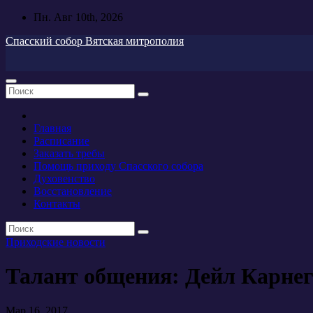
Перейти
Пн. Авг 10th, 2026
к
Спасский собор Вятская митрополия
содержимому
Главная
Расписание
Заказать требы
Помощь приходу Спасского собора
Духовенство
Восстановление
Контакты
Приходские новости
Талант общения: Дейл Карне
Мар 16, 2017