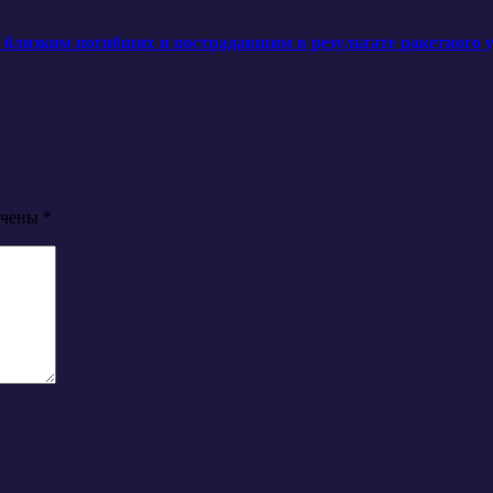
лизким погибших и пострадавшим в результате ракетного уд
ечены
*