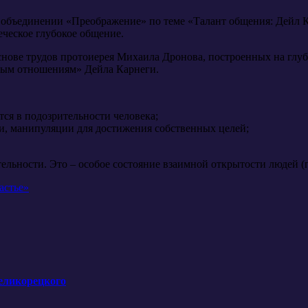
ом объединении «Преображение» по теме «Талант общения: Дейл
еческое глубокое общение.
основе трудов протоиерея Михаила Дронова, построенных на глу
ным отношениям» Дейла Карнеги.
я в подозрительности человека;
и, манипуляции для достижения собственных целей;
тельности. Это – особое состояние взаимной открытости людей 
астье»
еликорецкого