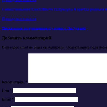
Соболезнования Святейшего Патриарха Кирилла родным и б
Приходские новости
Пасхальная полунощница и утреня с Литургией
Добавить комментарий
Ваш адрес email не будет опубликован.
Обязательные поля пом
Комментарий
*
Имя
*
Email
*