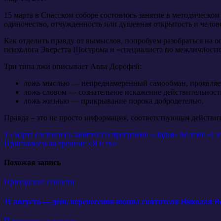
15 марта в Спасском соборе состоялось занятие в методическ
одиночество, отчужденность или душевная открытость и челов
Как отделить правду от вымыслов, попробуем разобраться на 
психолога Эверетта Шострома и «специалиста по межличност
Три типа лжи описывает Авва Дорофей:
ложь мыслью — непреднамеренный самообман, проявляетс
ложь словом — сознательное искажение действительност
ложь жизнью — прикрывание порока добродетелью.
Правда – это не просто информация, соответствующая действи
Навигация
15 марта состоялось занятия по программе «Ладья» по теме «Сч
Приглашаем на тренинг «Я и ты»
по
записям
Похожая запись
Приходские новости
11 августа — день перенесения иконы святителя Николая В
Приходские новости