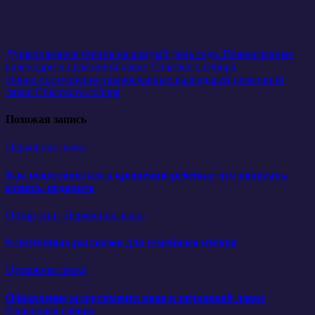
Навигация
Душеполезные чтения на каждый день года. Православные
календари в церковной лавке Спасского собора.
по
Новое поступление православных календарей церковной
записям
лавке Спасского собора
Похожая запись
Церковная лавка
Как подготовиться к крещению ребенка: что почитать,
купить, подарить
Обзор книг
Церковная лавка
9 святочных рассказов для семейного чтения
Церковная лавка
Обновление ассортимента икон в церковной лавке
Спасского собора