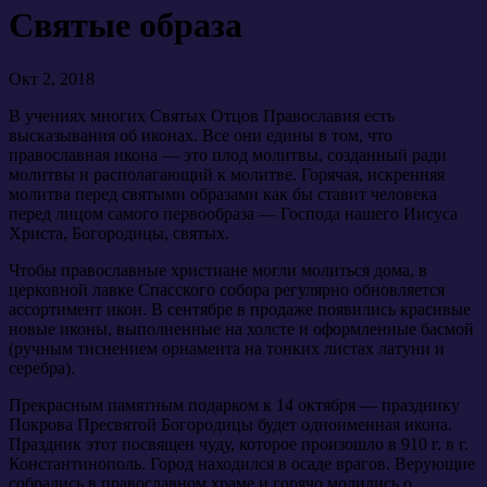
Святые образа
Окт 2, 2018
В учениях многих Святых Отцов Православия есть
высказывания об иконах. Все они едины в том, что
православная икона — это плод молитвы, созданный ради
молитвы и располагающий к молитве. Горячая, искренняя
молитва перед святыми образами как бы ставит человека
перед лицом самого первообраза — Господа нашего Иисуса
Христа, Богородицы, святых.
Чтобы православные христиане могли молиться дома, в
церковной лавке Спасского собора регулярно обновляется
ассортимент икон. В сентябре в продаже появились красивые
новые иконы, выполненные на холсте и оформленные басмой
(ручным тиснением орнамента на тонких листах латуни и
серебра).
Прекрасным памятным подарком к 14 октября — празднику
Покрова Пресвятой Богородицы будет одноименная икона.
Праздник этот посвящен чуду, которое произошло в 910 г. в г.
Константинополь. Город находился в осаде врагов. Верующие
собрались в православном храме и горячо молились о