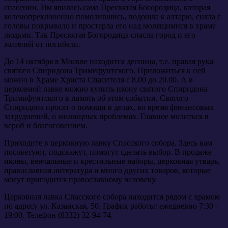
спасении. Им явилась сама Пресвятая Богородица, которая
коленопреклоненно помолившись, подошла к алтарю, сняла с
головы покрывало и простерла его над молящимися в храме
людьми. Так Пресвятая Богородица спасла город и его
жителей от погибели.
До 14 октября в Москве находится десница, т.е. правая рука
святого Спиридона Тримифунтского. Приложиться к ней
можно в Храме Христа Спасителя с 8.00 до 20.00. А в
церковной лавке можно купить икону святого Спиридона
Тримифунтского в память об этом событии. Святого
Спиридона просят о помощи в делах, во время финансовых
затруднений, о жилищных проблемах. Главное молиться в
верой и благоговением.
Приходите в церковную лавку Спасского собора. Здесь вам
посоветуют, подскажут, помогут сделать выбор. В продаже
иконы, венчальные и крестильные наборы, церковная утварь,
православная литература и много других товаров, которые
могут пригодится православному человеку.
Церковная лавка Спасского собора находится рядом с храмом
по адресу ул. Казанская, 50. График работы: ежедневно 7:30 –
19:00. Телефон (8332) 32-94-74.