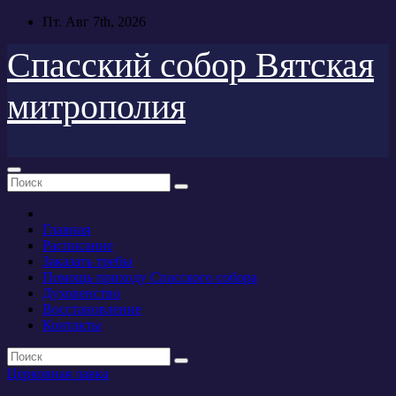
Перейти
Пт. Авг 7th, 2026
к
содержимому
Спасский собор Вятская
митрополия
Главная
Расписание
Заказать требы
Помощь приходу Спасского собора
Духовенство
Восстановление
Контакты
Церковная лавка