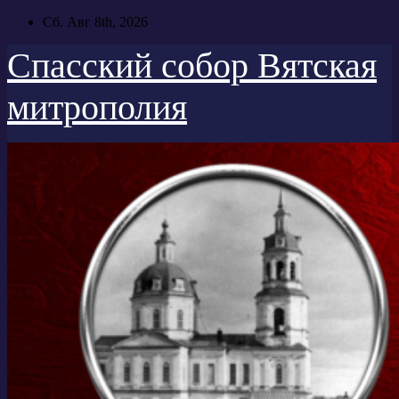
Перейти
Сб. Авг 8th, 2026
к
содержимому
Спасский собор Вятская
митрополия