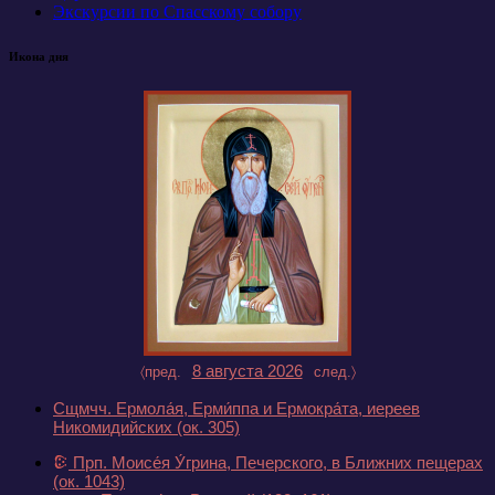
Экскурсии по Спасскому собору
Икона дня
8 августа 2026
〈пред.
след.〉
Сщмчч. Ермола́я, Ерми́ппа и Ермокра́та, иереев
Никомидийских
(ок. 305)
Прп. Моисе́я У́грина, Печерского, в Ближних пещерах
(ок. 1043)