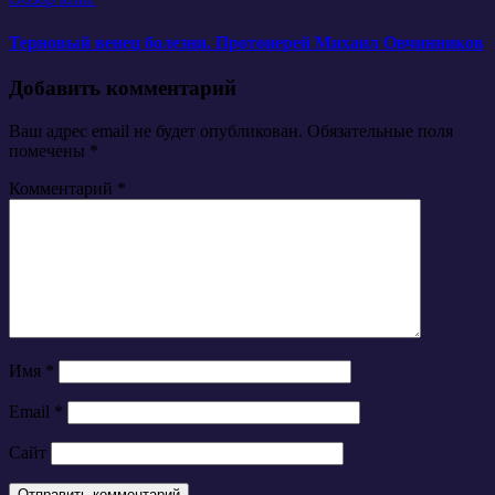
Терновый венец болезни. Протоиерей Михаил Овчинников
Добавить комментарий
Ваш адрес email не будет опубликован.
Обязательные поля
помечены
*
Комментарий
*
Имя
*
Email
*
Сайт