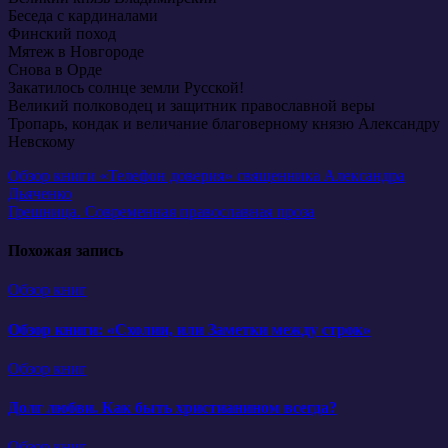
Беседа с кардиналами
Финский поход
Мятеж в Новгороде
Снова в Орде
Закатилось солнце земли Русской!
Великий полководец и защитник православной веры
Тропарь, кондак и величание благоверному князю Александру
Невскому
Навигация
Обзор книги «Телефон доверия» священника Александра
Дьяченко
по
Грешница. Современная православная проза
записям
Похожая запись
Обзор книг
Обзор книги: «Схолии, или Заметки между строк»
Обзор книг
Долг любви. Как быть христианином всегда?
Обзор книг