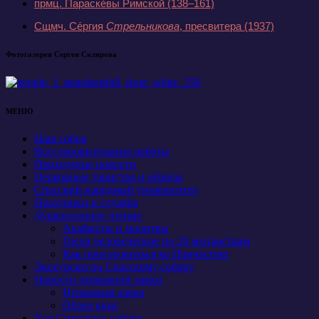
прмц. Параске́вы Римской
(138–161)
Сщмч. Се́ргия
Стрельникова
, пресвитера
(1937)
Фотогалерея Сергея Склярова
МЕНЮ
Наш собор
Восстановительные работы
Приходские новости
Церковные таинства и обряды
Спасский народный университет
Праздники и службы
Душеполезное чтение
Акафисты и молитвы
Грехи человеческие по 20 мытарствам
Как приготовиться ко Причастию
Экскурсии по Спасскому собору
Новости церковной лавки
Церковная лавка
Обзор книг
Хор Спасского собора