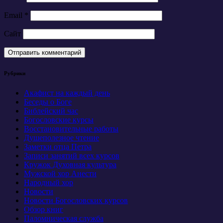
Email
*
Сайт
Рубрики
Акафист на каждый день
Беседы о Боге
Библейский час
Богословские курсы
Восстановительные работы
Душеполезное чтение
Заметки отца Петра
Записи занятий всех курсов
Кружок Духовная культура
Мужской хор Анести
Народный хор
Новости
Новости Богословских курсов
Обзор книг
Паломническая служба