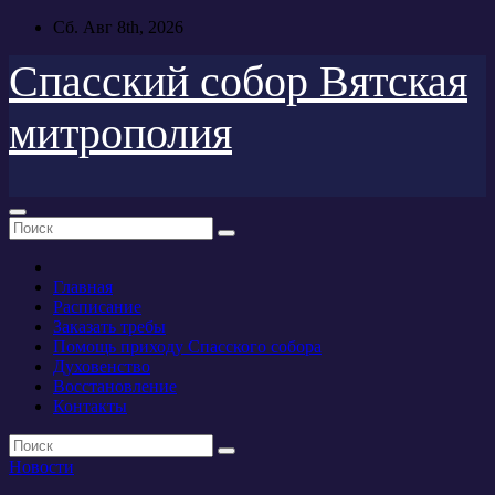
Перейти
Сб. Авг 8th, 2026
к
содержимому
Спасский собор Вятская
митрополия
Главная
Расписание
Заказать требы
Помощь приходу Спасского собора
Духовенство
Восстановление
Контакты
Новости