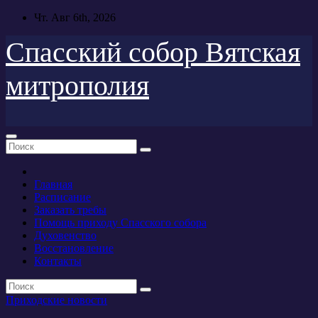
Перейти
Чт. Авг 6th, 2026
к
содержимому
Спасский собор Вятская
митрополия
Главная
Расписание
Заказать требы
Помощь приходу Спасского собора
Духовенство
Восстановление
Контакты
Приходские новости