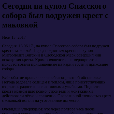
Сегодня на купол Спасского
собора был водружен крест с
маковкой
Июн 13, 2017
Сегодня, 13.06.17., на купол Спасского собора был водружен
крест с маковкой. Перед поднятием креста на купол
Митрополит Вятский и Слободской Марк совершил чин
освящения креста. Кроме священства на мероприятии
присутствовали приглашённые из мэрии гости и прихожане
собора.
Всё событие прошло в очень благоприятной обстановке.
Погода радовала солнцем и теплом, лица присутствующих
озарялись радостью и счастливыми улыбками. Поднятие
креста краном шло ровно, строители и монтажники
действовали чётко и слаженно. С ювелирной точностью крест
с маковкой встали на уготованное им место.
Очевидцы утверждают, что через полтора часа после
установки креста на куполе собора в небе появилось гало –