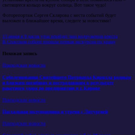
светящееся кольцо вокруг солнца. Вот такое чудо!
Фоторепортаж Сергея Склярова с места событий будет
выложен в ближайшее время, следите за новостями!
Навигация
13 июня в 9 часов утра пройдет чин водружения креста
В Спасском соборе прошла первая экскурсия по храму
по
записям
Похожая запись
Приходские новости
Соболезнования Святейшего Патриарха Кирилла родным
и близким погибших и пострадавшим в результате
ракетного удара по предприятию в г. Кирове
Приходские новости
Пасхальная полунощница и утреня с Литургией
Приходские новости