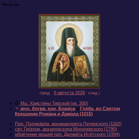
Икона дня
6 августа 2026
〈пред.
след.〉
Мц. Христи́ны Тирской
(ок. 300)
мчч. блгвв. кнн. Бори́са
и
Гле́ба, во Святом
Крещении Рома́на и Дави́да
(1015)
Прп. Полика́рпа, архимандрита Печерского
(1182)
свт. Гео́ргия, архиепископа Могилевского
(1795)
обре́тение мощей прп. Далма́та Исе́тского
(1994)