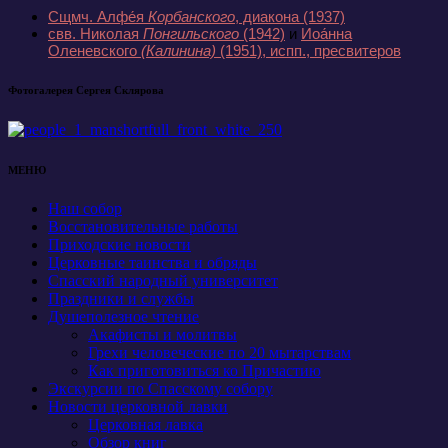
Сщмч. Алфе́я
Корбанского
, диакона
(1937)
свв. Николая
Понгильского
(1942)
и
Иоа́нна
Оленевского
(Калинина)
(1951)
, испп., пресвитеров
Фотогалерея Сергея Склярова
МЕНЮ
Наш собор
Восстановительные работы
Приходские новости
Церковные таинства и обряды
Спасский народный университет
Праздники и службы
Душеполезное чтение
Акафисты и молитвы
Грехи человеческие по 20 мытарствам
Как приготовиться ко Причастию
Экскурсии по Спасскому собору
Новости церковной лавки
Церковная лавка
Обзор книг