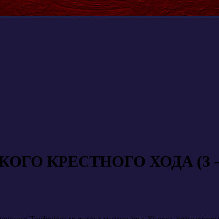
О КРЕСТНОГО ХОДА (3 — 8 
енского Трифонова мужского монастыря г. Кирова, возглавляет