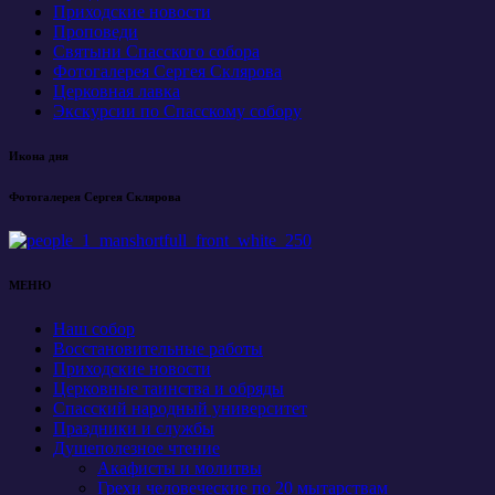
Приходские новости
Проповеди
Святыни Спасского собора
Фотогалерея Сергея Склярова
Церковная лавка
Экскурсии по Спасскому собору
Икона дня
Фотогалерея Сергея Склярова
МЕНЮ
Наш собор
Восстановительные работы
Приходские новости
Церковные таинства и обряды
Спасский народный университет
Праздники и службы
Душеполезное чтение
Акафисты и молитвы
Грехи человеческие по 20 мытарствам