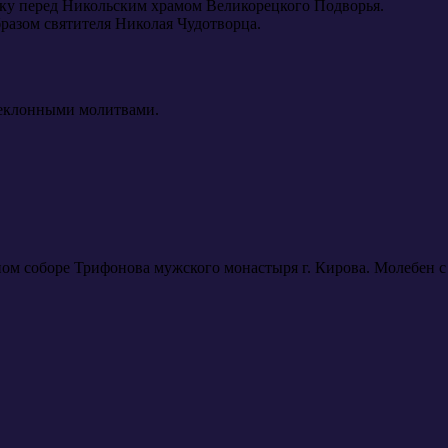
дку перед Никольским храмом Великорецкого Подворья.
разом святителя Николая Чудотворца.
реклонными молитвами.
ном соборе Трифонова мужского монастыря г. Кирова. Молебен 