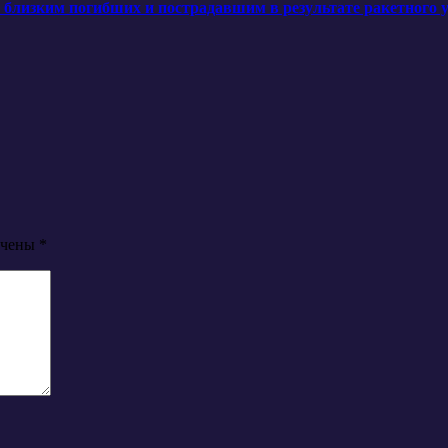
лизким погибших и пострадавшим в результате ракетного уд
ечены
*