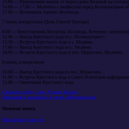
13.00 — Перенесение иконы от берега реки Великой на площа
14.00 — 17.00 — Молебны с акафистом перед Великорецким об
17.00 — Всенощное бдение. Исповедь.
7 июня, воскресенье (День Святой Троицы)
8.00 — Божественная Литургия. Исповедь. Вечерня с коленоп
12.00 — Выезд Крестного хода из с. Великорецкого.
13.30 — Встреча Крестного хода в с. Медяны.
17.00 — Выезд Крестного хода из с. Медяны.
18.00 — Встреча Крестного хода в пос. Мурыгино. Молебен.
8 июня, понедельник
10.00 — Выезд Крестного хода из пос. Мурыгино.
11.00 — Встреча Крестного хода в Свято-Успенском кафедраль
12.00 — Окончание Крестного хода.
Навигация
Ступени к небу. Прот. Андрей Ткачев.
Принимаем записки на 6 июня в Великорецкое
по
записям
Похожая запись
Приходские новости