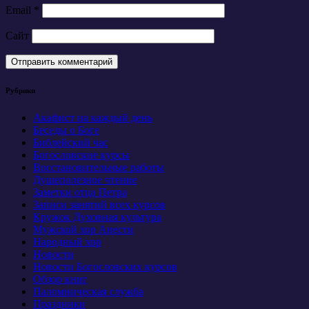
Email
*
Сайт
Рубрики
Акафист на каждый день
Беседы о Боге
Библейский час
Богословские курсы
Восстановительные работы
Душеполезное чтение
Заметки отца Петра
Записи занятий всех курсов
Кружок Духовная культура
Мужской хор Анести
Народный хор
Новости
Новости Богословских курсов
Обзор книг
Паломническая служба
Праздники