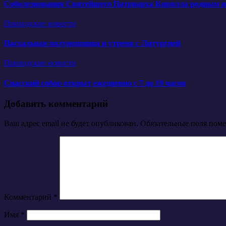
Соболезнования Святейшего Патриарха Кирилла родным и б
Приходские новости
Пасхальная полунощница и утреня с Литургией
Приходские новости
Спасский собор открыт ежедневно с 7 до 19 часов
Добавить комментарий
Ваш адрес email не будет опубликован.
Обязательные поля пом
Комментарий
*
Имя
*