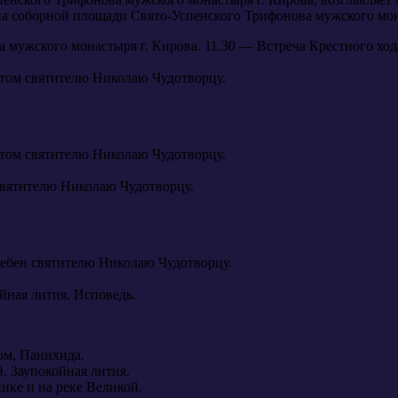
а соборной площади Свято-Успенского Трифонова мужского мон
 мужского монастыря г. Кирова. 11.30 — Встреча Крестного хода
истом святителю Николаю Чудотворцу.
истом святителю Николаю Чудотворцу.
святителю Николаю Чудотворцу.
лебен святителю Николаю Чудотворцу.
йная лития. Исповедь.
ом, Панихида.
. Заупокойная лития.
ике и на реке Великой.