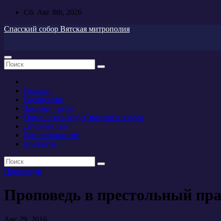
Перейти
Сб. Авг 8th, 2026
к
Спасский собор Вятская митрополия
содержимому
Главная
Расписание
Заказать требы
Помощь приходу Спасского собора
Духовенство
Восстановление
Контакты
Проповеди
Проповедь в престольный пра
Авг 29, 2016