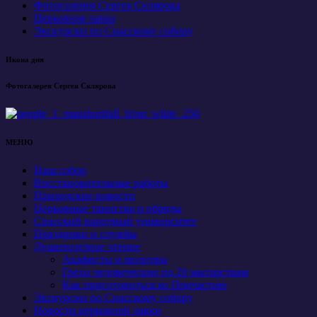
Фотогалерея Сергея Склярова
Церковная лавка
Экскурсии по Спасскому собору
Икона дня
Фотогалерея Сергея Склярова
МЕНЮ
Наш собор
Восстановительные работы
Приходские новости
Церковные таинства и обряды
Спасский народный университет
Праздники и службы
Душеполезное чтение
Акафисты и молитвы
Грехи человеческие по 20 мытарствам
Как приготовиться ко Причастию
Экскурсии по Спасскому собору
Новости церковной лавки