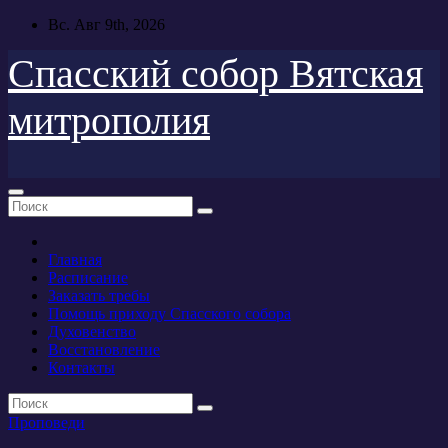
Перейти
Вс. Авг 9th, 2026
к
содержимому
Спасский собор Вятская
митрополия
Главная
Расписание
Заказать требы
Помощь приходу Спасского собора
Духовенство
Восстановление
Контакты
Проповеди