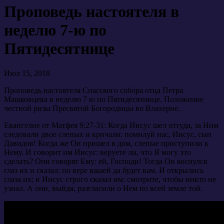
Проповедь настоятеля в
неделю 7-ю по
Пятидесятнице
Июл 15, 2018
Проповедь настоятеля Спасского собора отца Петра
Машковцева в неделю 7 ю по Пятидесятнице. Положение
честной ризы Пресвятой Богородицы во Влахерне.
Евангелие от Матфея 9:27-31: Когда Иисус шел оттуда, за Ним
следовали двое слепых и кричали: помилуй нас, Иисус, сын
Давидов! Когда же Он пришел в дом, слепые приступили к
Нему. И говорит им Иисус: веруете ли, что Я могу это
сделать? Они говорят Ему: ей, Господи! Тогда Он коснулся
глаз их и сказал: по вере вашей да будет вам. И открылись
глаза их; и Иисус строго сказал им: смотрите, чтобы никто не
узнал. А они, выйдя, разгласили о Нем по всей земле той.