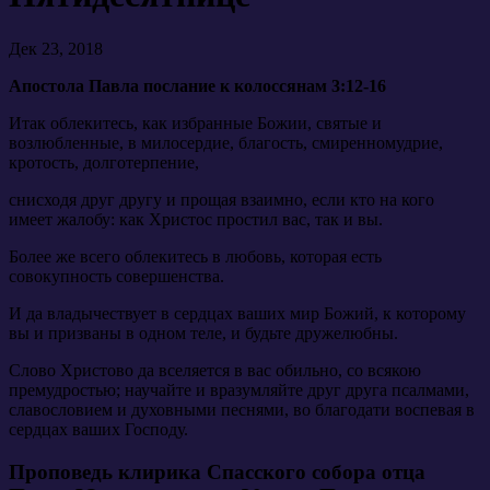
Дек 23, 2018
Апостола Павла послание к колоссянам 3:12-16
Итак облекитесь, как избранные Божии, святые и
возлюбленные, в милосердие, благость, смиренномудрие,
кротость, долготерпение,
снисходя друг другу и прощая взаимно, если кто на кого
имеет жалобу: как Христос простил вас, так и вы.
Более же всего облекитесь в любовь, которая есть
совокупность совершенства.
И да владычествует в сердцах ваших мир Божий, к которому
вы и призваны в одном теле, и будьте дружелюбны.
Слово Христово да вселяется в вас обильно, со всякою
премудростью; научайте и вразумляйте друг друга псалмами,
славословием и духовными песнями, во благодати воспевая в
сердцах ваших Господу.
Проповедь клирика Спасского собора отца