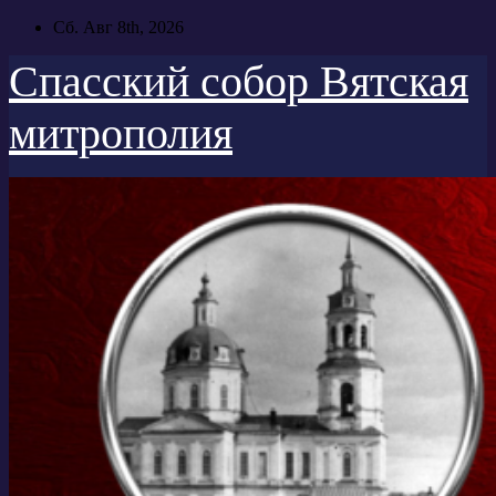
Перейти
Сб. Авг 8th, 2026
к
содержимому
Спасский собор Вятская
митрополия