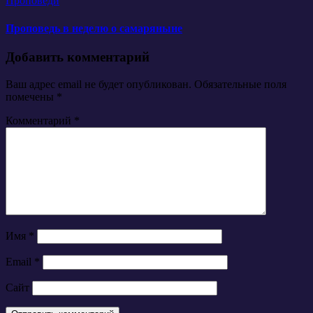
Проповеди
Проповедь в неделю о самаряныне
Добавить комментарий
Ваш адрес email не будет опубликован.
Обязательные поля
помечены
*
Комментарий
*
Имя
*
Email
*
Сайт