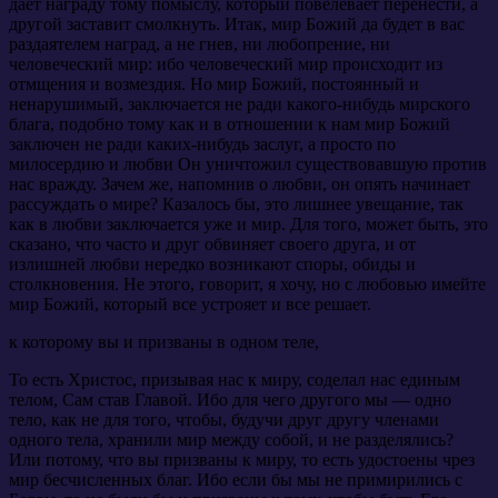
дает награду тому помыслу, который повелевает перенести, а
другой заставит смолкнуть. Итак, мир Божий да будет в вас
раздаятелем наград, а не гнев, ни любопрение, ни
человеческий мир: ибо человеческий мир происходит из
отмщения и возмездия. Но мир Божий, постоянный и
ненарушимый, заключается не ради какого-нибудь мирского
блага, подобно тому как и в отношении к нам мир Божий
заключен не ради каких-нибудь заслуг, а просто по
милосердию и любви Он уничтожил существовавшую против
нас вражду. Зачем же, напомнив о любви, он опять начинает
рассуждать о мире? Казалось бы, это лишнее увещание, так
как в любви заключается уже и мир. Для того, может быть, это
сказано, что часто и друг обвиняет своего друга, и от
излишней любви нередко возникают споры, обиды и
столкновения. Не этого, говорит, я хочу, но с любовью имейте
мир Божий, который все устрояет и все решает.
к которому вы и призваны в одном теле,
То есть Христос, призывая нас к миру, соделал нас единым
телом, Сам став Главой. Ибо для чего другого мы — одно
тело, как не для того, чтобы, будучи друг другу членами
одного тела, хранили мир между собой, и не разделялись?
Или потому, что вы призваны к миру, то есть удостоены чрез
мир бесчисленных благ. Ибо если бы мы не примирились с