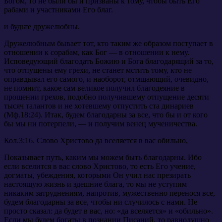
Богом, то не были бы и призваны к тому, чтобы быть Его
рабами и участниками Его благ.
и будьте дружелюбны.
Дружелюбным бывает тот, кто таким же образом поступает в
отношении к сорабам, как Бог — в отношении к нему.
Исповедующий благодать Божию и Бога благодарящий за то,
что отпущены ему грехи, не станет мстить тому, кто не
оправдывал его самого, и наоборот, отмщающий, очевидно,
не помнит, какое сам великое получил благодеяние в
прощении грехов, подобно получившему отпущение десяти
тысяч талантов и не хотевшему отпустить ста динариев
(Мф.18:24). Итак, будем благодарны за все, что бы и от кого
бы мы ни потерпели, — и получим венец мученичества.
Кол.3:16. Слово Христово да вселяется в вас обильно,
Показывает путь, каким мы можем быть благодарны. Ибо
если вселится в вас слово Христово, то есть Его учение,
догматы, убеждения, которыми Он учил нас презирать
настоящую жизнь и здешние блага, то мы не уступим
никаким затруднениям, напротив, мужественно перенося все,
будем благодарны за все, чтобы ни случилось с нами. Не
просто сказал: да будет в вас, но: «да вселяется» и «обильно».
Если мы будем богаты в познании Писаний, то равнодушно