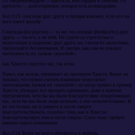
От смиренномудрия — кротость, ибо гордый и гневлив. От
кротости — долготерпение, которое есть великодушие.
Кол.3:13. снисходя друг другу и прощая взаимно, если кто на
кого имеет жалобу:
Снисходя (άνεχόμενοι) — то же, что носяще (βασάζοντες) друг
друга, — ты его, а он тебя. Не судите со строгостью о
недостатках и падениях друг друга, но, считая их малостями,
пропускайте без внимания. И смотри, как сам он показал
ничтожность их, назвав «жалобой».
как Христос простил вас, так и вы.
Павел, как всегда, увещевает их примером Христа. Выше он
показал, что нужно считать взаимные недостатки
ничтожными, назвав их «жалобой»; но когда привел в пример
Христа, убеждает все прощать одинаково, даже и важные
прегрешения, хотя бы мы были благодетелями оскорбляющих
нас, хотя бы мы были люди великие, а они незначительные. И
не это только, но и умереть и после смерти
благодетельствовать, подобно тому, как и Христос
благодетельствует нам и после смерти. Союз «как» требует
именно такого понимания.
Кол.3:14. Более же всего облекитесь в любовь,