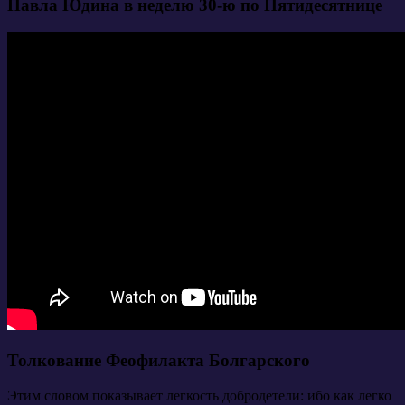
Павла Юдина в неделю 30-ю по Пятидесятнице
Толкование Феофилакта Болгарского
Этим словом показывает легкость добродетели: ибо как легко