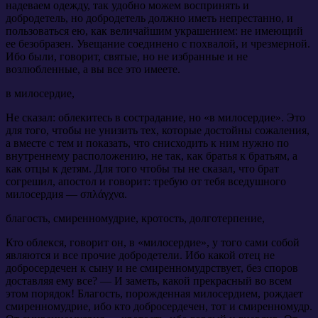
надеваем одежду, так удобно можем воспринять и
добродетель, но добродетель должно иметь непрестанно, и
пользоваться ею, как величайшим украшением: не имеющий
ее безобразен. Увещание соединено с похвалой, и чрезмерной.
Ибо были, говорит, святые, но не избранные и не
возлюбленные, а вы все это имеете.
в милосердие,
Не сказал: облекитесь в сострадание, но «в милосердие». Это
для того, чтобы не унизить тех, которые достойны сожаления,
а вместе с тем и показать, что снисходить к ним нужно по
внутреннему расположению, не так, как братья к братьям, а
как отцы к детям. Для того чтобы ты не сказал, что брат
согрешил, апостол и говорит: требую от тебя вседушного
милосердия — σπλάγχνα.
благость, смиренномудрие, кротость, долготерпение,
Кто облекся, говорит он, в «милосердие», у того сами собой
являются и все прочие добродетели. Ибо какой отец не
добросердечен к сыну и не смиренномудрствует, без споров
доставляя ему все? — И заметь, какой прекрасный во всем
этом порядок! Благость, порожденная милосердием, рождает
смиренномудрие, ибо кто добросердечен, тот и смиренномудр.