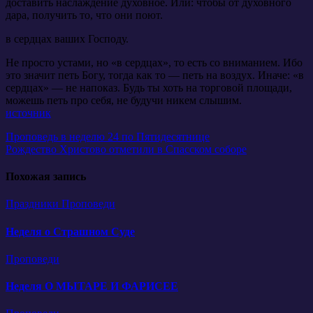
доставить наслаждение духовное. Или: чтобы от духовного
дара, получить то, что они поют.
в сердцах ваших Господу.
Не просто устами, но «в сердцах», то есть со вниманием. Ибо
это значит петь Богу, тогда как то — петь на воздух. Иначе: «в
сердцах» — не напоказ. Будь ты хоть на торговой площади,
можешь петь про себя, не будучи никем слышим.
источник
Навигация
Проповедь в неделю 24 по Пятидесятнице
Рождество Христово отметили в Спасском соборе
по
записям
Похожая запись
Праздники
Проповеди
Неделя о Страшном Суде
Проповеди
Неделя О МЫТАРЕ И ФАРИСЕЕ