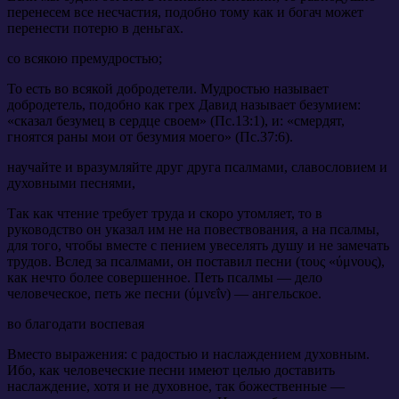
перенесем все несчастия, подобно тому как и богач может
перенести потерю в деньгах.
со всякою премудростью;
То есть во всякой добродетели. Мудростью называет
добродетель, подобно как грех Давид называет безумием:
«сказал безумец в сердце своем» (Пс.13:1), и: «смердят,
гноятся раны мои от безумия моего» (Пс.37:6).
научайте и вразумляйте друг друга псалмами, славословием и
духовными песнями,
Так как чтение требует труда и скоро утомляет, то в
руководство он указал им не на повествования, а на псалмы,
для того, чтобы вместе с пением увеселять душу и не замечать
трудов. Вслед за псалмами, он поставил песни (τους «ύμνους),
как нечто более совершенное. Петь псалмы — дело
человеческое, петь же песни (ύμνεΐν) — ангельское.
во благодати воспевая
Вместо выражения: с радостью и наслаждением духовным.
Ибо, как человеческие песни имеют целью доставить
наслаждение, хотя и не духовное, так божественные —