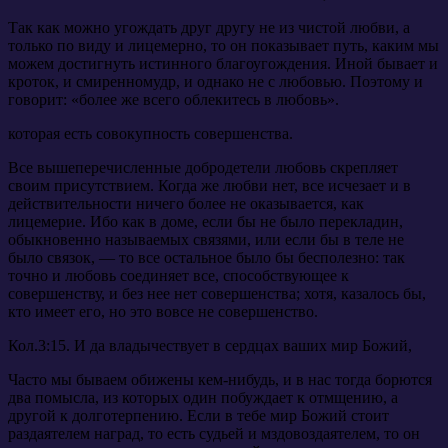
Так как можно угождать друг другу не из чистой любви, а
только по виду и лицемерно, то он показывает путь, каким мы
можем достигнуть истинного благоугождения. Иной бывает и
кроток, и смиренномудр, и однако не с любовью. Поэтому и
говорит: «более же всего облекитесь в любовь».
которая есть совокупность совершенства.
Все вышеперечисленные добродетели любовь скрепляет
своим присутствием. Когда же любви нет, все исчезает и в
действительности ничего более не оказывается, как
лицемерие. Ибо как в доме, если бы не было перекладин,
обыкновенно называемых связями, или если бы в теле не
было связок, — то все остальное было бы бесполезно: так
точно и любовь соединяет все, способствующее к
совершенству, и без нее нет совершенства; хотя, казалось бы,
кто имеет его, но это вовсе не совершенство.
Кол.3:15. И да владычествует в сердцах ваших мир Божий,
Часто мы бываем обижены кем-нибудь, и в нас тогда борются
два помысла, из которых один побуждает к отмщению, а
другой к долготерпению. Если в тебе мир Божий стоит
раздаятелем наград, то есть судьей и мздовоздаятелем, то он