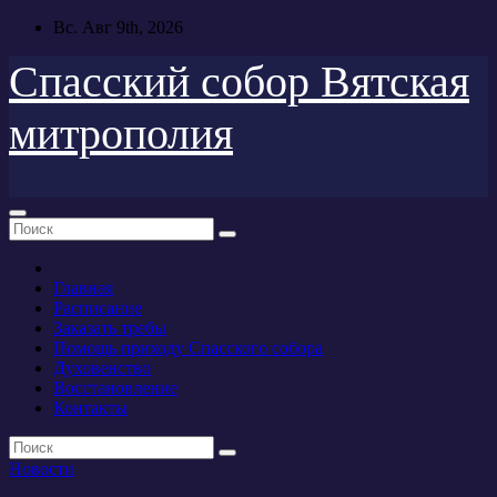
Перейти
Вс. Авг 9th, 2026
к
содержимому
Спасский собор Вятская
митрополия
Главная
Расписание
Заказать требы
Помощь приходу Спасского собора
Духовенство
Восстановление
Контакты
Новости