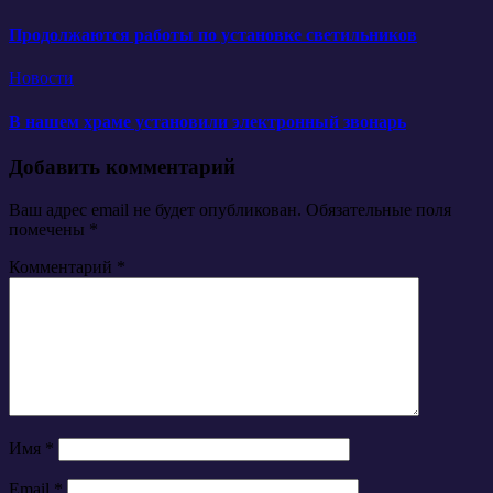
Продолжаются работы по установке светильников
Новости
В нашем храме установили электронный звонарь
Добавить комментарий
Ваш адрес email не будет опубликован.
Обязательные поля
помечены
*
Комментарий
*
Имя
*
Email
*