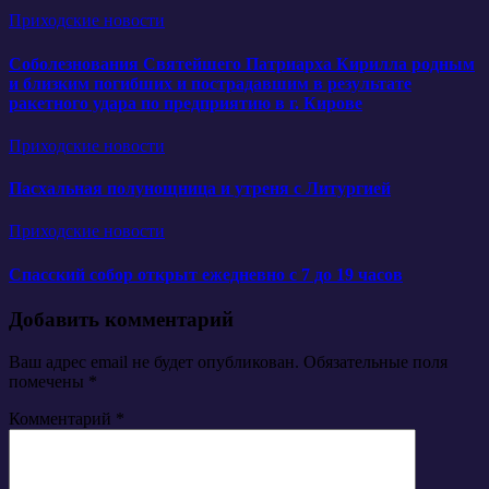
Приходские новости
Соболезнования Святейшего Патриарха Кирилла родным
и близким погибших и пострадавшим в результате
ракетного удара по предприятию в г. Кирове
Приходские новости
Пасхальная полунощница и утреня с Литургией
Приходские новости
Спасский собор открыт ежедневно с 7 до 19 часов
Добавить комментарий
Ваш адрес email не будет опубликован.
Обязательные поля
помечены
*
Комментарий
*