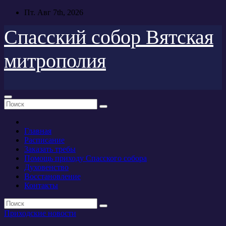
Перейти
Пт. Авг 7th, 2026
к
содержимому
Спасский собор Вятская
митрополия
Главная
Расписание
Заказать требы
Помощь приходу Спасского собора
Духовенство
Восстановление
Контакты
Приходские новости