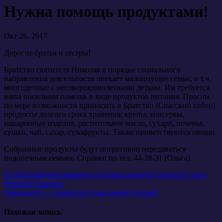
Нужна помощь продуктами!
Окт 26, 2017
Дорогие братья и сёстры!
Братство святителя Николая в порядке социального
направления деятельности опекает малоимущие семьи, в т.ч.
многодетные с несовершеннолетними детьми. Им требуется
наша посильная помощь в виде продуктов питания. Просим
по мере возможности приносить в Братство (Спасский собор)
продукты долгого срока хранения: крупы, консервы,
макаронные изделия, растительное масло, сухари, печенье,
сушки, чай, сахар, сухофрукты. Также приветствуются овощи.
Собранные продукты будут оперативно передаваться
подопечным семьям. Справки по тел. 44-28-31 (Ольга).
Навигация
В областной филармонии состоялся концерт сводного хора
Вятской Епархии
по
Николай II — святой государь земли русской
записям
Похожая запись