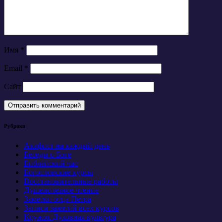
Имя
*
Email
*
Сайт
Рубрики
Акафист на каждый день
Беседы о Боге
Библейский час
Богословские курсы
Восстановительные работы
Душеполезное чтение
Заметки отца Петра
Записи занятий всех курсов
Кружок Духовная культура