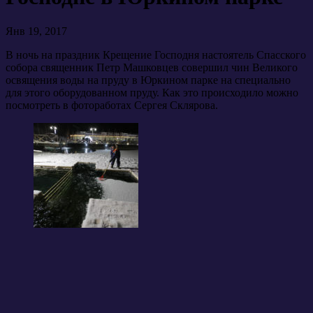
Янв 19, 2017
В ночь на праздник Крещение Господня настоятель Спасского
собора священник Петр Машковцев совершил чин Великого
освящения воды на пруду в Юркином парке на специально
для этого оборудованном пруду. Как это происходило можно
посмотреть в фотоработах Сергея Склярова.