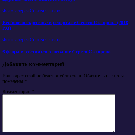
Фотогалерея Сергея Склярова
Вербное воскресенье в репортаже Сергея Склярова (2018
год)
Фотогалерея Сергея Склярова
6 февраля состоится отпевание Сергея Склярова
Добавить комментарий
Ваш адрес email не будет опубликован.
Обязательные поля
помечены
*
Комментарий
*