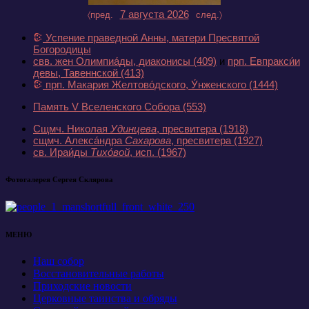
7 августа 2026
〈пред.
след.〉
Успение праведной Анны, матери Пресвятой
Богородицы
свв. жен Олимпиа́ды, диаконисы
(409)
и
прп. Евпракси́и
девы, Тавеннской
(413)
прп. Макария Желтово́дского, У́нженского
(1444)
Память V Вселенского Собора
(553)
Сщмч. Николая
Удинцева
, пресвитера
(1918)
сщмч. Алекса́ндра
Сахарова
, пресвитера
(1927)
св. Ираи́ды
Тихо́вой
, исп.
(1967)
Фотогалерея Сергея Склярова
МЕНЮ
Наш собор
Восстановительные работы
Приходские новости
Церковные таинства и обряды