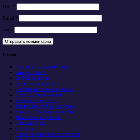
Имя
*
Email
*
Сайт
Рубрики
Акафист на каждый день
Беседы о Боге
Библейский час
Богословские курсы
Восстановительные работы
Душеполезное чтение
Заметки отца Петра
Записи занятий всех курсов
Кружок Духовная культура
Мужской хор Анести
Народный хор
Новости
Новости Богословских курсов
Обзор книг