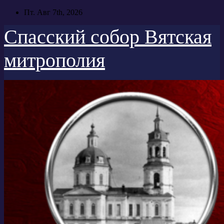
Перейти
Пт. Авг 7th, 2026
к
содержимому
Спасский собор Вятская
митрополия