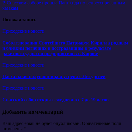
В Спасском соборе прошла Панихида по репрессированным
по
казакам
записям
Похожая запись
Приходские новости
Соболезнования Святейшего Патриарха Кирилла родным
и близким погибших и пострадавшим в результате
ракетного удара по предприятию в г. Кирове
Приходские новости
Пасхальная полунощница и утреня с Литургией
Приходские новости
Спасский собор открыт ежедневно с 7 до 19 часов
Добавить комментарий
Ваш адрес email не будет опубликован.
Обязательные поля
помечены
*