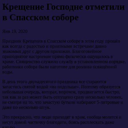
Крещение Господне отметили
в Спасском соборе
Янв 19, 2020
Праздник Крещения в Спасском соборе в этом году прошёл
как всегда с радостью и приятными встречами давно
знакомых друг с другом прихожан. Благоговейное
приподнятое настроение прямо физически ощущалось в
храме. Священство служило службу в установленном порядке,
работники собора были наготове для розлива освящённой
воды.
В день этого двунадесятого праздника все стараются
запастись святой водой «на подольше». Поэтому образуется
небольшая очередь, которая, впрочем, продвигается быстро,
так как за раз может быть отпущено сразу несколько человек,
не смотря на то, что зачастую бутыли набирают 5-литровые и
даже по несколько штук.
Это прекрасно, что люди приходят в храм, сообща молятся и
несут домой частичку благодати, боясь расплескать даже
каплю…