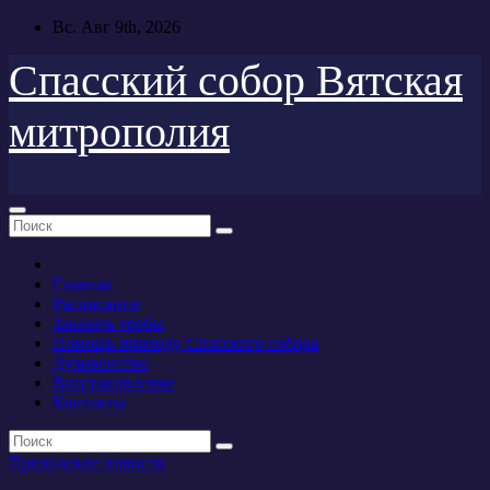
Перейти
Вс. Авг 9th, 2026
к
содержимому
Спасский собор Вятская
митрополия
Главная
Расписание
Заказать требы
Помощь приходу Спасского собора
Духовенство
Восстановление
Контакты
Приходские новости