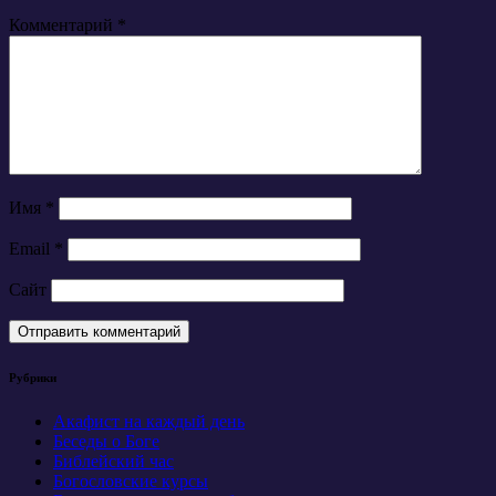
Комментарий
*
Имя
*
Email
*
Сайт
Рубрики
Акафист на каждый день
Беседы о Боге
Библейский час
Богословские курсы