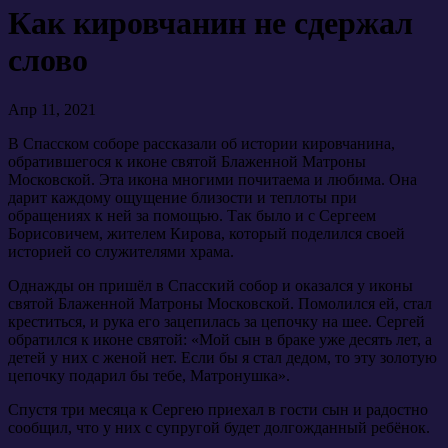
Как кировчанин не сдержал
слово
Апр 11, 2021
В Спасском соборе рассказали об истории кировчанина,
обратившегося к иконе святой Блаженной Матроны
Московской. Эта икона многими почитаема и любима. Она
дарит каждому ощущение близости и теплоты при
обращениях к ней за помощью. Так было и с Сергеем
Борисовичем, жителем Кирова, который поделился своей
историей со служителями храма.
Однажды он пришёл в Спасский собор и оказался у иконы
святой Блаженной Матроны Московской. Помолился ей, стал
креститься, и рука его зацепилась за цепочку на шее. Сергей
обратился к иконе святой: «Мой сын в браке уже десять лет, а
детей у них с женой нет. Если бы я стал дедом, то эту золотую
цепочку подарил бы тебе, Матронушка».
Спустя три месяца к Сергею приехал в гости сын и радостно
сообщил, что у них с супругой будет долгожданный ребёнок.