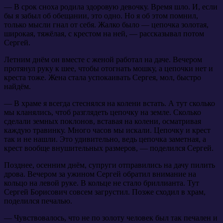
— В срок сноха родила здоровую девочку. Время шло. И, если
бы я забыл об обещании, это одно. Но я об этом помнил,
только мысли гнал от себя. Жалко было — цепочка золотая,
широкая, тяжёлая, с крестом на ней, — рассказывал потом
Сергей.
Летним днём он вместе с женой работал на даче. Вечером
протянул руку к шее, чтобы отогнать мошку, а цепочки нет и
креста тоже. Жена стала успокаивать Сергея, мол, быстро
найдём.
— В храме я всегда стеснялся на колени встать. А тут сколько
мы кланялись, чтоб разглядеть цепочку на земле. Сколько
сделали земных поклонов, вставая на колени, осматривая
каждую травинку. Много часов мы искали. Цепочку и крест
так и не нашли. Это удивительно, ведь цепочка заметная, а
крест вообще внушительных размеров, — поделился Сергей.
Позднее, осенним днём, супруги отправились на дачу пилить
дрова. Вечером за ужином Сергей обратил внимание на
кольцо на левой руке. В кольце не стало бриллианта. Тут
Сергей Борисович совсем загрустил. Позже сходил в храм,
поделился печалью.
— Чувствовалось, что не по золоту человек был так печален и