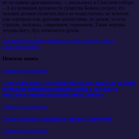
не по камню драгоценному, — рассказали в Спасском соборе.
– А из познания духовности существа Божия следует, что
человек должен почитать Бога не вещественно, не золотом
или серебром или другими ценностями, но духом, то есть
страхом, любовью, смирением, терпением. Такие жертвы
угодны Богу. Дух почитается духом.
Навигация
Как молитва матери помогла её сыну обрести семью
Связь поколений
по
записям
Похожая запись
Приходские новости
Соболезнования Святейшего Патриарха Кирилла родным
и близким погибших и пострадавшим в результате
ракетного удара по предприятию в г. Кирове
Приходские новости
Пасхальная полунощница и утреня с Литургией
Приходские новости