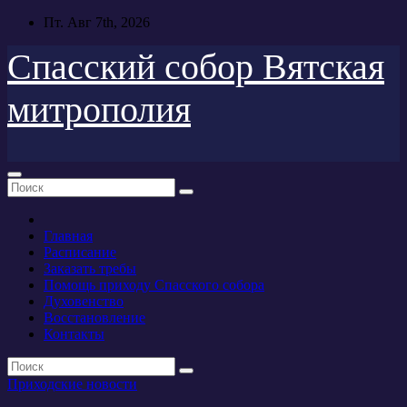
Перейти
Пт. Авг 7th, 2026
к
содержимому
Спасский собор Вятская
митрополия
Главная
Расписание
Заказать требы
Помощь приходу Спасского собора
Духовенство
Восстановление
Контакты
Приходские новости