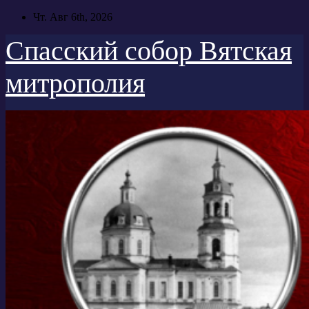
Перейти
Чт. Авг 6th, 2026
к
содержимому
Спасский собор Вятская
митрополия