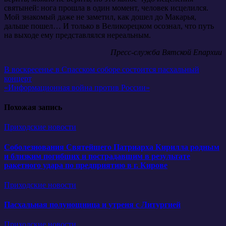
святыней: нога прошла в один момент, человек исцелился.
Мой знакомый даже не заметил, как дошел до Макарья,
дальше пошел… И только в Великорецком осознал, что путь
на выходе ему представлялся нереальным.
Пресс-служба Вятской Епархии
Навигация
В воскресенье в Спасском соборе состоится пасхальный
концерт
по
«Информационная война против России»
записям
Похожая запись
Приходские новости
Соболезнования Святейшего Патриарха Кирилла родным
и близким погибших и пострадавшим в результате
ракетного удара по предприятию в г. Кирове
Приходские новости
Пасхальная полунощница и утреня с Литургией
Приходские новости