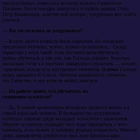
прочувствовал, появилось желание познать Священное
Писание. После поездки захотелось углубить знания. Отец
Петр Машковцев, заметив мой интерес, предложил мне пойти
учиться.
— Вы согласились не раздумывая?
— В силу своего возраста были сомнения. Но поскольку
предложил батюшка, значит, нужно соглашаться… Склад
характера у меня такой: если поставил цель обучиться, —
нужно обучиться, а там уже, как Господь управит. Конечно,
насколько готов я к несению священного служения, — вопрос
серьезный, всегда есть внутренние сомнения. Но
пока
Господь
ведет, предаюсь Его воле. Несение священного служения –
это Таинство, и оно всем не может даваться.
— На работе знают, что обучаетесь на
священнослужителя?
— Да. В нашей организации молодежи трудится много, а я
самый взрослый человек. И большинство сотрудников,
особенно таковые среди молодых, относится с уважением.
Многие за советом подходят, мол, куда обращаться, с чего
начинать, если нужно, к примеру, родных покрестить. Многие
даже, завидя меня, улыбаются: мол, наш батюшка идет…