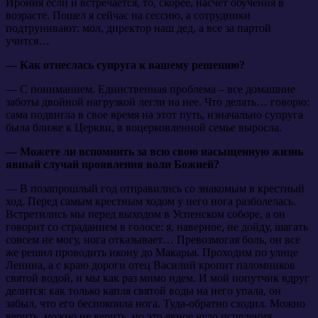
Ирония если и встречается, то, скорее, насчет обучения в
возрасте. Пошел я сейчас на сессию, а сотрудники
подтрунивают: мол, директор наш дед, а все за партой
учится…
— Как отнеслась супруга к вашему решению?
— С пониманием. Единственная проблема – все домашние
заботы двойной нагрузкой легли на нее. Что делать… говорю:
сама подвигла в свое время на этот путь, изначально супруга
была ближе к Церкви, в воцерковленной семье выросла.
— Можете ли вспомнить за всю свою насыщенную жизнь
явный случай проявления воли Божией?
— В позапрошлый год отправились со знакомым в крестный
ход. Перед самым крестным ходом у него нога разболелась.
Встретились мы перед выходом в Успенском соборе, а он
говорит со страданием в голосе: я, наверное, не дойду, шагать
совсем не могу, нога отказывает… Превозмогая боль, он все
же решил проводить икону до Макарья. Проходим по улице
Ленина, а с краю дороги отец Василий кропит паломников
святой водой, и мы как раз мимо идем. И мой попутчик вдруг
делится: как только капля святой воды на него упала, он
забыл, что его беспокоила нога. Туда-обратно сходил. Можно
верить, можно не верить, но это явное чудо исцеления