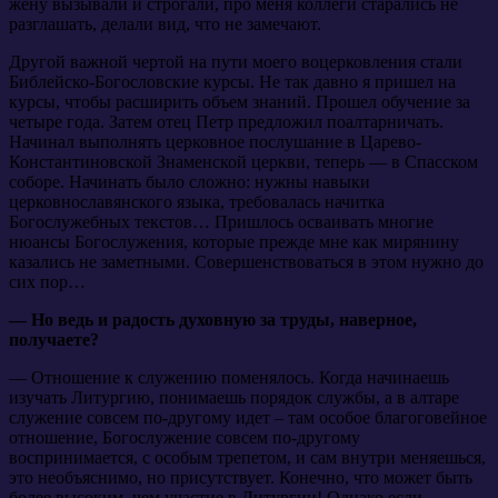
жену вызывали и строгали, про меня коллеги старались не
разглашать, делали вид, что не замечают.
Другой важной чертой на пути моего воцерковления стали
Библейско-Богословские курсы. Не так давно я пришел на
курсы, чтобы расширить объем знаний. Прошел обучение за
четыре года. Затем отец Петр предложил поалтарничать.
Начинал выполнять церковное послушание в Царево-
Константиновской Знаменской церкви, теперь — в Спасском
соборе. Начинать было сложно: нужны навыки
церковнославянского языка, требовалась начитка
Богослужебных текстов… Пришлось осваивать многие
нюансы Богослужения, которые прежде мне как мирянину
казались не заметными. Совершенствоваться в этом нужно до
сих пор…
— Но ведь и радость духовную за труды, наверное,
получаете?
— Отношение к служению поменялось. Когда начинаешь
изучать Литургию, понимаешь порядок службы, а в алтаре
служение совсем по-другому идет – там особое благоговейное
отношение, Богослужение совсем по-другому
воспринимается, с особым трепетом, и сам внутри меняешься,
это необъяснимо, но присутствует. Конечно, что может быть
более высоким, чем участие в Литургии! Однако если