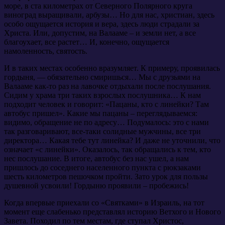
море, в ста километрах от Северного Полярного круга
виноград выращивали, арбузы… Но для нас, христиан, здесь
особо ощущается история и вера, здесь люди страдали за
Христа. Или, допустим, на Валааме – и земли нет, а все
благоухает, все растет… И, конечно, ощущается
намоленность, святость.
И в таких местах особенно вразумляет. К примеру, проявилась
гордыня, — обязательно смиришься… Мы с друзьями на
Валааме как-то раз на лавочке отдыхали после послушания.
Сидим у храма три таких взрослых послушника… К нам
подходит человек и говорит: «Пацаны, кто с линейки? Там
автобус пришел». Какие мы пацаны – переглядываемся:
видимо, обращение не по адресу… Подумалось: это с нами
так разговаривают, все-таки солидные мужчины, все три
директора… Какая тебе тут линейка? И даже не уточнили, что
означает «с линейки». Оказалось, так обращались к тем, кто
нес послушание. В итоге, автобус без нас ушел, а нам
пришлось до соседнего населенного пункта с рюкзаками
шесть километров пешочком пройти. Зато урок для пользы
душевной усвоили! Гордыню проявили – пробежись!
Когда впервые приехали со «Святками» в Израиль, на тот
момент еще слабенько представлял историю Ветхого и Нового
Завета. Походил по тем местам, где ступал Христос,