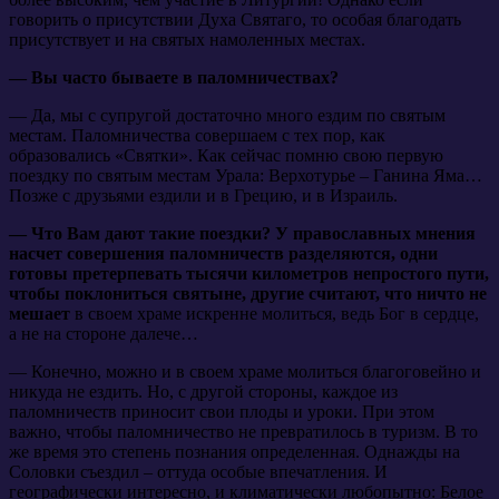
говорить о присутствии Духа Святаго, то особая благодать
присутствует и на святых намоленных местах.
— Вы часто бываете в паломничествах?
— Да, мы с супругой достаточно много ездим по святым
местам. Паломничества совершаем с тех пор, как
образовались «Святки». Как сейчас помню свою первую
поездку по святым местам Урала: Верхотурье – Ганина Яма…
Позже с друзьями ездили и в Грецию, и в Израиль.
— Что Вам дают такие поездки? У православных мнения
насчет совершения паломничеств разделяются, одни
готовы претерпевать тысячи километров непростого пути,
чтобы поклониться святыне, другие считают, что ничто не
мешает
в своем храме искренне молиться, ведь Бог в сердце,
а не на стороне далече…
— Конечно, можно и в своем храме молиться благоговейно и
никуда не ездить. Но, с другой стороны, каждое из
паломничеств приносит свои плоды и уроки. При этом
важно, чтобы паломничество не превратилось в туризм. В то
же время это степень познания определенная. Однажды на
Соловки съездил – оттуда особые впечатления. И
географически интересно, и климатически любопытно: Белое