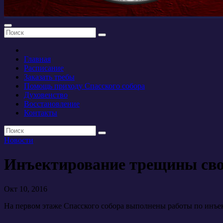
Главная
Расписание
Заказать требы
Помощь приходу Спасского собора
Духовенство
Восстановление
Контакты
Новости
Инъектирование трещины св
Окт 10, 2016
На первом этаже Спасского собора выполнены работы по инъе