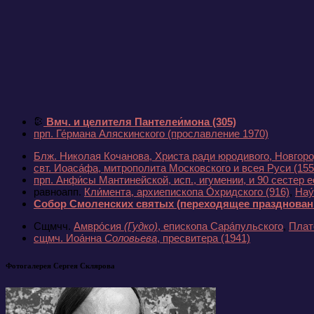
Вмч. и целителя Пантелеи́мона
(305)
прп. Ге́рмана Аляскинского
(прославление 1970)
Блж. Николая Кочанова, Христа ради юродивого, Новгор
свт. Иоаса́фа, митрополита Московского и всея Руси
(155
прп. Анфи́сы Мантинейской, исп., игумении, и 90 сестер 
равноапп.
Кли́мента, архиепископа О́хридского
(916)
,
Нау
Собор Смоленских святых
(переходящее праздновани
Сщмчч.
Амвро́сия
(Гудко)
, епископа Сара́пульского
,
Плат
сщмч. Иоа́нна
Соловьева
, пресвитера
(1941)
Фотогалерея Сергея Склярова