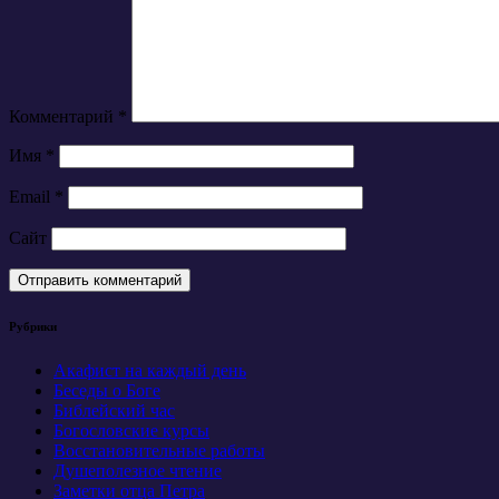
Комментарий
*
Имя
*
Email
*
Сайт
Рубрики
Акафист на каждый день
Беседы о Боге
Библейский час
Богословские курсы
Восстановительные работы
Душеполезное чтение
Заметки отца Петра