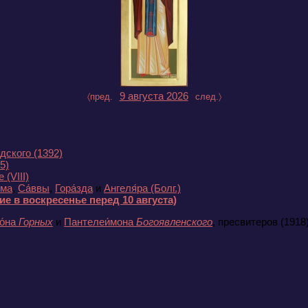
9 августа 2026
〈пред.
след.〉
одского
(1392)
5)
ее
(VIII)
́ма
,
Са́ввы
,
Гора́зда
и
Ангеля́ра (Болг.)
е в воскресенье перед 10 августа)
о́на
Горных
и
Пантелеи́мона
Богоявленского
, пресвитеров
(1918