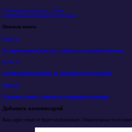
Навигация
Гидроизоляция цоколя собора
Бетонирование площадок лестницы
по
записям
Похожая запись
Новости
На территории Спасского собора укладывают брусчатку
Новости
Продолжаются работы по установке светильников
Новости
В нашем храме установили электронный звонарь
Добавить комментарий
Ваш адрес email не будет опубликован.
Обязательные поля пом