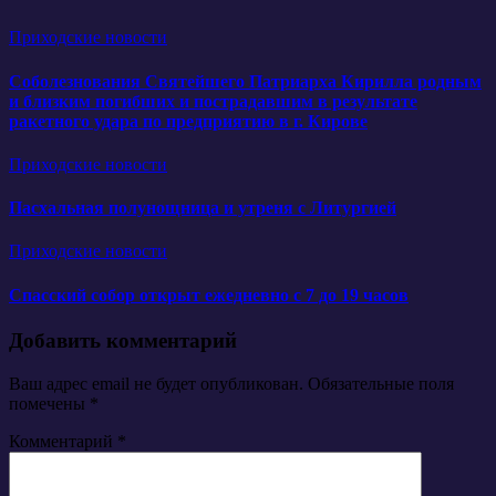
Приходские новости
Соболезнования Святейшего Патриарха Кирилла родным
и близким погибших и пострадавшим в результате
ракетного удара по предприятию в г. Кирове
Приходские новости
Пасхальная полунощница и утреня с Литургией
Приходские новости
Спасский собор открыт ежедневно с 7 до 19 часов
Добавить комментарий
Ваш адрес email не будет опубликован.
Обязательные поля
помечены
*
Комментарий
*