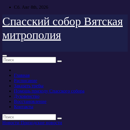
Перейти
Сб. Авг 8th, 2026
к
содержимому
Спасский собор Вятская
митрополия
Главная
Расписание
Заказать требы
Помощь приходу Спасского собора
Духовенство
Восстановление
Контакты
Новости
Приходские новости