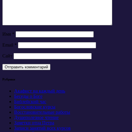
Имя
*
Email
*
Сайт
Рубрики
Акафист на каждый день
Беседы о Боге
Библейский час
Богословские курсы
Восстановительные работы
Душеполезное чтение
Заметки отца Петра
Записи занятий всех курсов