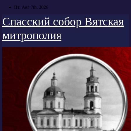
Перейти
Пт. Авг 7th, 2026
к
содержимому
Спасский собор Вятская
митрополия