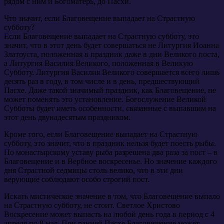
рядом с ним и Богоматерь, до Пасхи.
Что значит, если Благовещение выпадает на Страстную
субботу?
Если Благовещение выпадает на Страстную субботу, это
значит, что в этот день будет совершаться не Литургия Иоанна
Златоуста, положенная в праздник даже в дни Великого поста,
а Литургия Василия Великого, положенная в Великую
Субботу. Литургия Василия Великого совершается всего лишь
десять раз в году, в том числе и в день, предшествующий
Пасхе. Даже такой значимый праздник, как Благовещение, не
может поменять это установление. Богослужение Великой
Субботы будет иметь особенности, связанные с выпавшим на
этот день двунадесятым праздником.
Кроме того, если Благовещение выпадает на Страстную
субботу, это значит, что в праздник нельзя будет поесть рыбы.
По монастырскому уставу рыба разрешена два раза за пост – в
Благовещение и в Вербное воскресенье. Но значение каждого
дня Страстной седмицы столь велико, что в эти дни
верующие соблюдают особо строгий пост.
Искать мистическое значение в том, что Благовещение выпало
на Страстную субботу, не стоит. Светлое Христово
Воскресение может выпасть на любой день года в период с 4
апреля по 8 мая. При ранней Пасхе Благовещение может