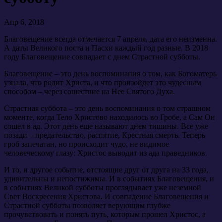
Апр 6, 2018
Благовещение всегда отмечается 7 апреля, дата его неизменна.
А даты Великого поста и Пасхи каждый год разные. В 2018
году Благовещение совпадает с днем Страстной субботы.
Благовещение – это день воспоминания о том, как Богоматерь
узнала, что родит Христа, и что произойдет это чудесным
способом – через сошествие на Нее Святого Духа.
Страстная суббота – это день воспоминания о том страшном
моменте, когда Тело Христово находилось во Гробе, а Сам Он
сошел в ад. Этот день еще называют днем тишины. Все уже
позади – предательство, распятие, Крестная смерть. Теперь
гроб запечатан, но происходит чудо, не видимое
человеческому глазу: Христос выводит из ада праведников.
И то, и другое событие, отстоящие друг от друга на 33 года,
удивительны и непостижимы. И в событиях Благовещения, и
в событиях Великой субботы проглядывает уже неземной
Свет Воскресения Христова. И совпадение Благовещения и
Страстной субботы позволяет верующим глубже
прочувствовать и понять путь, которым прошел Христос, а