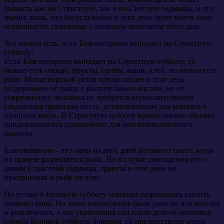
выпасть как на Страстную, так и на Светлую седмицы, и это
значит лишь, что богослужение в этот день будет иметь свои
особенности, связанные с двойным значением этого дня.
Что можно есть, если Благовещение выпадает на Страстную
субботу?
Если Благовещение выпадает на Страстную субботу, то
можно есть овощи, фрукты, грибы, каши, хлеб, но нельзя есть
рыбу. Монастырский устав предполагает в этот день
воздержание от пищи с растительным маслом, но от
современного человека не требуется неукоснительного
следования правилам поста, установленным для монахов в
прошлых веках. В Страстную субботу православные обычно
придерживаются привычного для них великопостного
рациона.
Благовещение – это один из двух дней Великого поста, когда
на трапезе разрешается рыба. Но в случае совпадения его с
днями Страстной седмицы, трапеза в этот день не
праздничная и рыбу не едят.
По уставу в Великую субботу монахам разрешалось выпить
немного вина. Но такое послабление было дано не для веселья
и развлечения, а для укрепления сил после долгой молитвы:
служба Великой субботы длинная, ей предшествуют очень