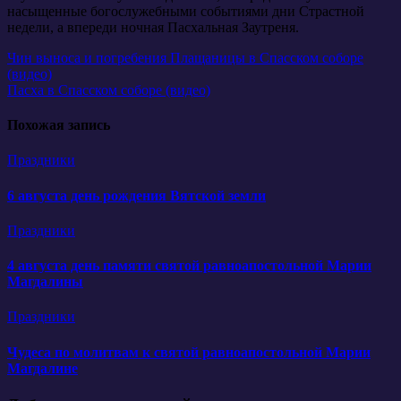
насыщенные богослужебными событиями дни Страстной
недели, а впереди ночная Пасхальная Заутреня.
Навигация
Чин выноса и погребения Плащаницы в Спасском соборе
(видео)
по
Пасха в Спасском соборе (видео)
записям
Похожая запись
Праздники
6 августа день рождения Вятской земли
Праздники
4 августа день памяти святой равноапостольной Марии
Магдалины
Праздники
Чудеса по молитвам к святой равноапостольной Марии
Магдалине