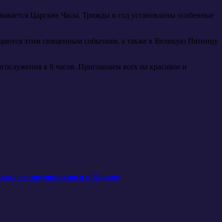
азывается Царские Часы. Трижды в год установлены особенные
вящаются этим священным событиям, а также в Великую Пятницу
огослужения в 8 часов. Приглашаем всех на красивое и
ара по предприятию в г. Кирове