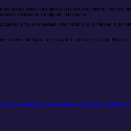
вных храмах будет совершаться особое богослужение, которое н
ываются Великими, а в народе – Царскими.
рещения, в так называемые сочельники (6 и 18 января), и пос
боре возглавит митрополит Вятский и Слободской Марк. Начало б
лизким погибших и пострадавшим в результате ракетного уд