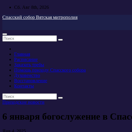
Перейти
Сб. Авг 8th, 2026
к
Спасский собор Вятская митрополия
содержимому
Главная
Расписание
Заказать требы
Помощь приходу Спасского собора
Духовенство
Восстановление
Контакты
Приходские новости
6 января богослужение в Спа
Янв 4, 2025