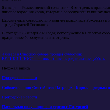
6 января — Рождественский сочельник. В этот день в правосла
чинопоследования часов, которые в богослужебных книгах наз
Царские часы совершаются накануне праздников Рождества и К
– ради Страстей Господних.
В этот день (6 января 2020 года) богослужение в Спасском со
праздничное богослужение в этот день.
Навигация
4 января в Спасском соборе пройдет субботник
ВЕЛИКИЙ ПОСТ: постовые записки, родительские субботы
по
записям
Похожая запись
Приходские новости
Соболезнования Святейшего Патриарха Кирилла родным и б
Приходские новости
Пасхальная полунощница и утреня с Литургией