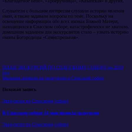
«Благодатное небо», «Троеручница», «Казанская» и других.
Слушатели с большим интересом слушали истории явления
икон, а также задавали вопросы по теме. Поскольку на
освещение информации обо всех иконах Божьей Матери,
находящихся в Спасском соборе, катастрофически не хватило,
домашним заданием для экскурсантов стало – узнать историю
иконы Богородицы «Семистрельная».
Навигация
ПЛАН ЭКСКУРСИЙ ПО СПАССКОМУ СОБОРУ на 2019
год
по
Малыши пришли на экскурсию в Спасский собор
записям
Похожая запись
Экскурсии по Спасскому собору
В Спасском соборе 14 мая прошла экскурсия
Экскурсии по Спасскому собору