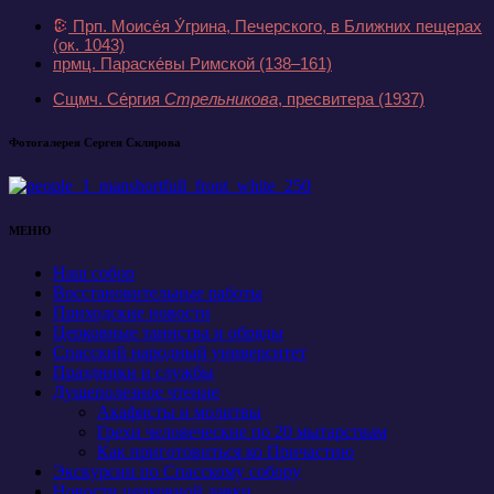
Прп. Моисе́я У́грина, Печерского, в Ближних пещерах
(ок. 1043)
прмц. Параске́вы Римской
(138–161)
Сщмч. Се́ргия
Стрельникова
, пресвитера
(1937)
Фотогалерея Сергея Склярова
МЕНЮ
Наш собор
Восстановительные работы
Приходские новости
Церковные таинства и обряды
Спасский народный университет
Праздники и службы
Душеполезное чтение
Акафисты и молитвы
Грехи человеческие по 20 мытарствам
Как приготовиться ко Причастию
Экскурсии по Спасскому собору
Новости церковной лавки