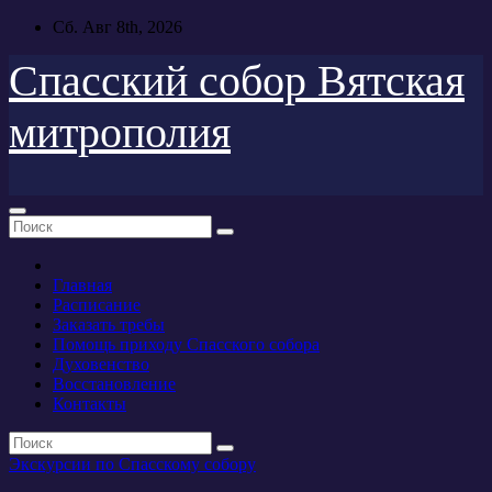
Перейти
Сб. Авг 8th, 2026
к
содержимому
Спасский собор Вятская
митрополия
Главная
Расписание
Заказать требы
Помощь приходу Спасского собора
Духовенство
Восстановление
Контакты
Экскурсии по Спасскому собору