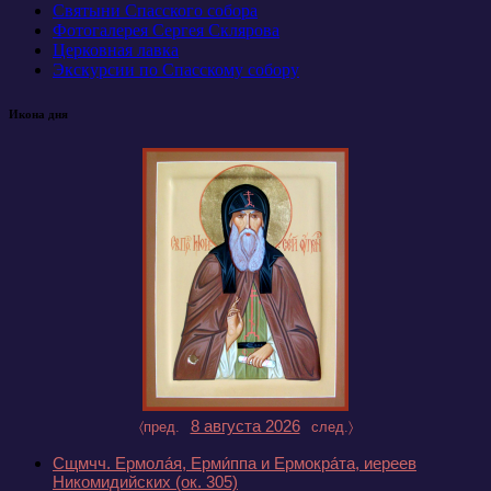
Святыни Спасского собора
Фотогалерея Сергея Склярова
Церковная лавка
Экскурсии по Спасскому собору
Икона дня
8 августа 2026
〈пред.
след.〉
Сщмчч. Ермола́я, Ерми́ппа и Ермокра́та, иереев
Никомидийских
(ок. 305)