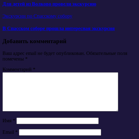
Для детей из Волково провели экскурсию
Экскурсии по Спасскому собору
В Спасском соборе прошла интересная экскурсия
Добавить комментарий
Ваш адрес email не будет опубликован.
Обязательные поля
помечены
*
Комментарий
*
Имя
*
Email
*