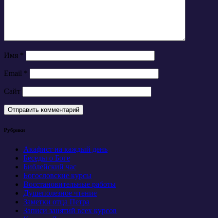
Имя
*
Email
*
Сайт
Рубрики
Акафист на каждый день
Беседы о Боге
Библейский час
Богословские курсы
Восстановительные работы
Душеполезное чтение
Заметки отца Петра
Записи занятий всех курсов