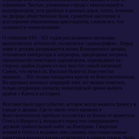
изумления. Чистые, ухоженные города с канализацией и
водопроводом, сеть удобных и ровных дорог, почта, похожие
на дворцы общественные бани, грамотное население и
всесторонне образованная аристократия, словом все, что
называется «цивилизация».
О событиях 910 – 911 годов рассказывают несколько
византийских летописей, по-гречески «хронографов». Перед
нами в деталях раскрывается жизнь Влахернского дворца,
отношения императора и патриарха, придворные интриги,
предательство некоторых царедворцев, перешедших на
сторону арабов (одним из них был тот самый патриций
Самон, что мучил св. Василия Нового), благочестие
монахов… Нет только нападения врагов на Константинополь.
Из крупных военных операций этих лет можно отметить
только неудачную попытку византийской армии выбить
арабов с Крита и из Сирии.
Все-таки было одно событие, которое могло вызвать тревогу в
городе и дворце. Где-то около этого времени в
Константинополь прибыло посольство из Киева от правителя
Олега («Вещего»), незадолго перед тем совершившего
дерзкий грабительский набег на Империю. Свирепые
викинги Олега и ведомые ими славяне, опустошительные
нашествия которых крепко отметились в памяти греков, были