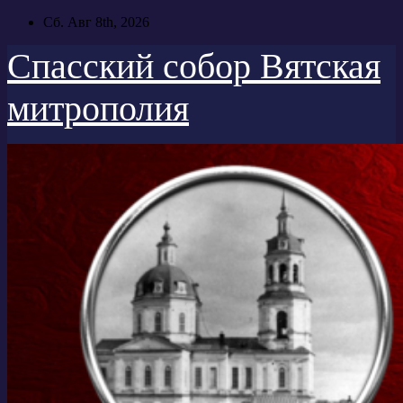
Перейти
Сб. Авг 8th, 2026
к
содержимому
Спасский собор Вятская
митрополия