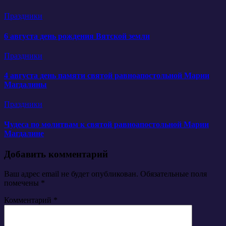
Праздники
6 августа день рождения Вятской земли
Праздники
4 августа день памяти святой равноапостольной Марии
Магдалины
Праздники
Чудеса по молитвам к святой равноапостольной Марии
Магдалине
Добавить комментарий
Ваш адрес email не будет опубликован.
Обязательные поля
помечены
*
Комментарий
*