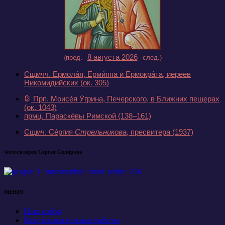
8 августа 2026
〈пред.
след.〉
Сщмчч. Ермола́я, Ерми́ппа и Ермокра́та, иереев
Никомидийских
(ок. 305)
Прп. Моисе́я У́грина, Печерского, в Ближних пещерах
(ок. 1043)
прмц. Параске́вы Римской
(138–161)
Сщмч. Се́ргия
Стрельникова
, пресвитера
(1937)
Фотогалерея Сергея Склярова
МЕНЮ
Наш собор
Восстановительные работы