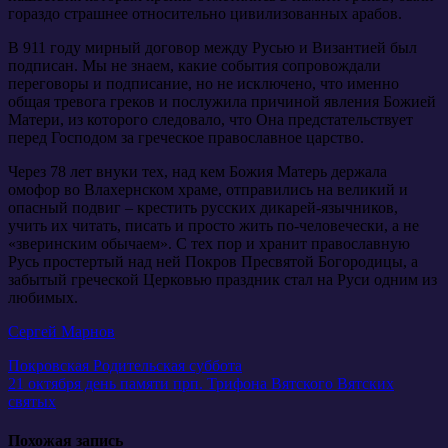
гораздо страшнее относительно цивилизованных арабов.
В 911 году мирный договор между Русью и Византией был
подписан. Мы не знаем, какие события сопровождали
переговоры и подписание, но не исключено, что именно
общая тревога греков и послужила причиной явления Божией
Матери, из которого следовало, что Она предстательствует
перед Господом за греческое православное царство.
Через 78 лет внуки тех, над кем Божия Матерь держала
омофор во Влахернском храме, отправились на великий и
опасный подвиг – крестить русских дикарей-язычников,
учить их читать, писать и просто жить по-человечески, а не
«зверинским обычаем». С тех пор и хранит православную
Русь простертый над ней Покров Пресвятой Богородицы, а
забытый греческой Церковью праздник стал на Руси одним из
любимых.
Сергей Марнов
Навигация
Покровская Родительская суббота
21 октября день памяти прп. Трифона Вятского Вятских
по
святых
записям
Похожая запись