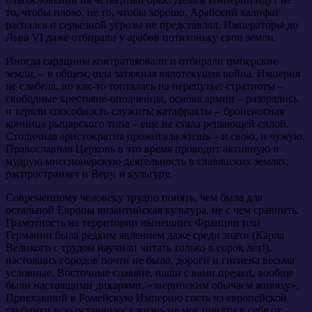
то, чтобы плохо, не то, чтобы хорошо. Арабский халифат
распался и серьезной угрозы не представлял. Императоры до
Льва VI даже отбирали у арабов потихоньку свои земли.
Иногда сарацины контратаковали и отбирали имперские
земли, – в общем, шла затяжная вялотекущая война. Империя
не слабела, но как-то топталась на перепутье: стратиоты –
свободные крестьяне-ополченцы, основа армии – разорялись
и теряли способность служить; катафракты – броненосная
конница рыцарского типа – еще не стала решающей силой.
Столичная аристократия прожигала жизнь – и свою, и чужую.
Православная Церковь в это время проводит активную и
мудрую миссионерскую деятельность в славянских землях,
распространяет и Веру, и культуру.
Современному человеку трудно понять, чем была для
остальной Европы византийская культура, не с чем сравнить.
Грамотность на территории нынешних Франции или
Германии была редким явлением даже среди знати (Карла
Великого с трудом научили читать только в сорок лет!),
настоящих городов почти не было, дороги и гигиена весьма
условные. Восточные славяне, наши с вами предки, вообще
были настоящими дикарями, «зверинским обычаем живяху».
Приехавший в Ромейскую Империю гость из европейской
глубинки всю оставшуюся жизнь не мог придти в себя от