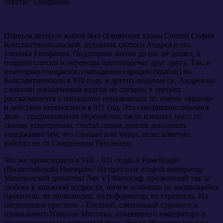
ответил Епифаний.
Первым автором жития был священник храма Святой Софии
Константинопольской, духовник святого Андрея и его
ученика Епифания. Подлинник жития до нас не дошел, а
поздние списки и переводы противоречат друг другу. Так, в
некоторых говорится о нападении сарацин (арабов) на
Константинополь в 910 году, в других видение св. Андрея ни
с какими нападениями врагов не связано, в третьих
рассказывается о нападении неназванных по имени «врагов»
и действие переносится в 911 год. Это совершенно обычное
дело – средневековый переписчик часто изменял текст по
своему усмотрению, считал своим долгом дополнить
содержание тем, что слышал или читал, если, конечно,
работал не со Священным Писанием.
Что же происходило в 910 – 911 годах в Ромейской
(Византийской) Империи? На престоле второй император
Македонской династии Лев VI Философ, прозванный так за
любовь к книжной мудрости, ничем особенно не выдающийся
правитель: не полководец, не реформатор, не строитель. На
патриаршем престоле – Евсевий, сменивший сурового и
правильного Николая Мистика, отказавшего императору в
благословении на четвертый брак. Дела в Империи идут не