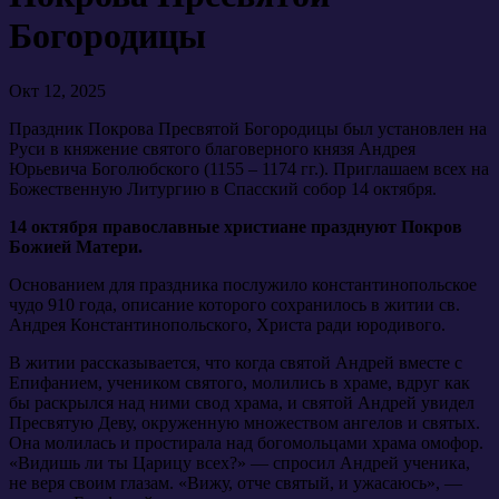
Богородицы
Окт 12, 2025
Праздник Покрова Пресвятой Богородицы был установлен на
Руси в княжение святого благоверного князя Андрея
Юрьевича Боголюбского (1155 – 1174 гг.). Приглашаем всех на
Божественную Литургию в Спасский собор 14 октября.
14 октября православные христиане празднуют Покров
Божией Матери.
Основанием для праздника послужило константинопольское
чудо 910 года, описание которого сохранилось в житии св.
Андрея Константинопольского, Христа ради юродивого.
В житии рассказывается, что когда святой Андрей вместе с
Епифанием, учеником святого, молились в храме, вдруг как
бы раскрылся над ними свод храма, и святой Андрей увидел
Пресвятую Деву, окруженную множеством ангелов и святых.
Она молилась и простирала над богомольцами храма омофор.
«Видишь ли ты Царицу всех?» — спросил Андрей ученика,
не веря своим глазам. «Вижу, отче святый, и ужасаюсь», —