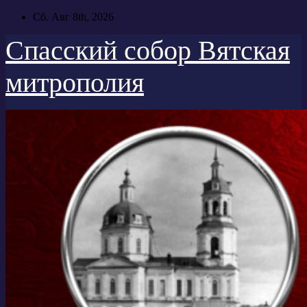
Перейти
Сб. Авг 8th, 2026
к
содержимому
Спасский собор Вятская
митрополия