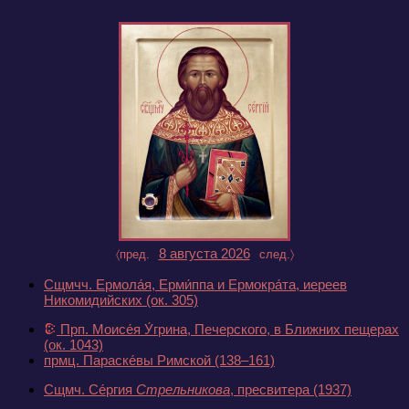
8 августа 2026
〈пред.
след.〉
Сщмчч. Ермола́я, Ерми́ппа и Ермокра́та, иереев
Никомидийских
(ок. 305)
Прп. Моисе́я У́грина, Печерского, в Ближних пещерах
(ок. 1043)
прмц. Параске́вы Римской
(138–161)
Сщмч. Се́ргия
Стрельникова
, пресвитера
(1937)