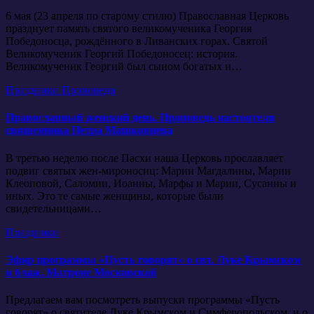
6 мая (23 апреля по старому стилю) Православная Церковь
празднует память святого великомученика Георгия
Победоносца, рождённого в Ливанских горах. Святой
Великомученик Георгий Победоносец: история.
Великомученик Георгий был сыном богатых и…
Праздники
Проповеди
Православный женский день. Проповедь настоятеля
священника Петра Машковцева
В третью неделю после Пасхи наша Церковь прославляет
подвиг святых жен-мироносиц: Марии Магдалины, Марии
Клеоповой, Саломии, Иоанны, Марфы и Марии, Сусанны и
иных. Это те самые женщины, которые были
свидетельницами…
Праздники
Эфир программы «Пусть говорят» о свт. Луке Крымском
и блаж. Матроне Московской
Предлагаем вам посмотреть выпуски программы «Пусть
говорят» о святителе Луке Крымском и Симферопольском, и о