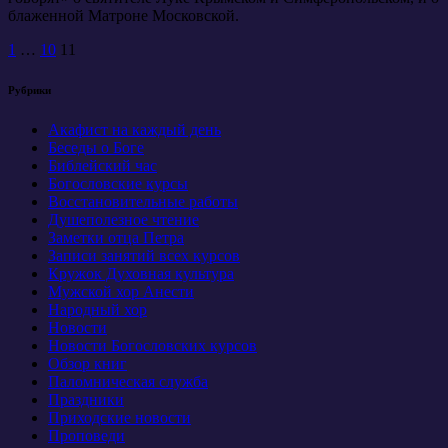
блаженной Матроне Московской.
Пагинация
1
…
10
11
записей
Рубрики
Акафист на каждый день
Беседы о Боге
Библейский час
Богословские курсы
Восстановительные работы
Душеполезное чтение
Заметки отца Петра
Записи занятий всех курсов
Кружок Духовная культура
Мужской хор Анести
Народный хор
Новости
Новости Богословских курсов
Обзор книг
Паломническая служба
Праздники
Приходские новости
Проповеди