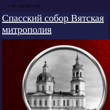
Перейти
Вс. Авг 9th, 2026
к
содержимому
Спасский собор Вятская
митрополия